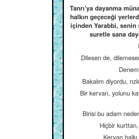
Tanrı'ya dayanma münas
halkın geçeceği yerlerd
içinden Yarabbi, senin 
suretle sana day
Dilesen de, dilemesen
Denemek
Bakalım diyordu, rız
Bir kervan, yolunu ka
Birisi bu adam neden
Hiçbir kurttan
Kervan halkı 