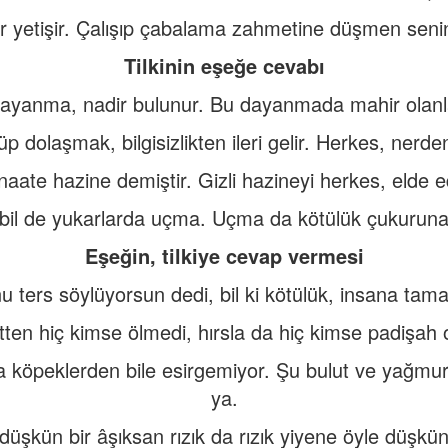
ir yetişir. Çalışıp çabalama zahmetine düşmen senin 
Tilkinin eşeğe cevabı
a dayanma, nadir bulunur. Bu dayanmada mahir olanl
p dolaşmak, bilgisizlikten ileri gelir. Herkes, nerd
ate hazine demiştir. Gizli hazineyi herkes, elde ed
 bil de yukarlarda uçma. Uçma da kötülük çukurun
Eşeğin, tilkiye cevap vermesi
 ters söylüyorsun dedi, bil ki kötülük, insana tama
ten hiç kimse ölmedi, hırsla da hiç kimse padişah 
 köpeklerden bile esirgemiyor. Şu bulut ve yağmur,
ya.
 düşkün bir âşıksan rızık da rızık yiyene öyle düşkün 