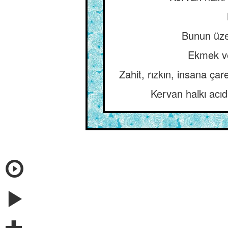
Bunun üzer
Ekmek ve
Zahit, rızkın, insana çar
Kervan halkı acıd