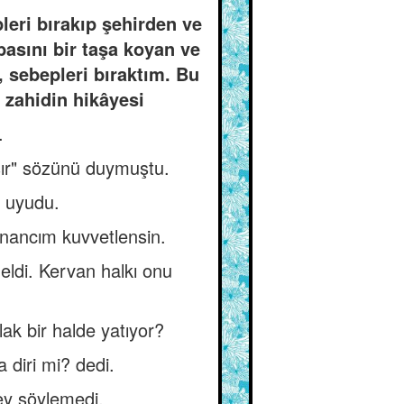
eri bırakıp şehirden ve
basını bir taşa koyan ve
, sebepleri bıraktım. Bu
 zahidin hikâyesi
.
aşır" sözünü duymuştu.
p uyudu.
inancım kuvvetlensin.
eldi. Kervan halkı onu
ak bir halde yatıyor?
 diri mi? dedi.
şey söylemedi.