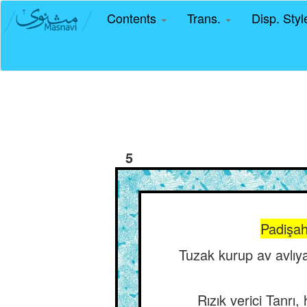
Contents
Trans.
Disp. Sty
5
Padişah
Tuzak kurup av avlıya
Rızık verici Tanrı