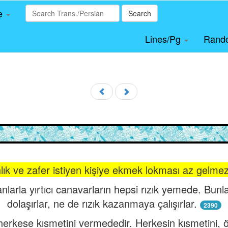
le
Search
Lines/Pg
Rand
lık ve zafer istiyen kişiye ekmek lokması az gelme
nlarla yırtıcı canavarların hepsi rızık yemede. Bun
dolaşırlar, ne de rızık kazanmaya çalışırlar.
2390
, herkese kısmetini vermededir. Herkesin kısmetini