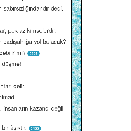
sabırsızlığındandır dedi.
ar, pek az kimselerdir.
en padişahlığa yol bulacak?
ebilir mi?
2395
a düşme!
htan gelir.
olmadı.
 insanların kazancı değil
bir âşıktır.
2400