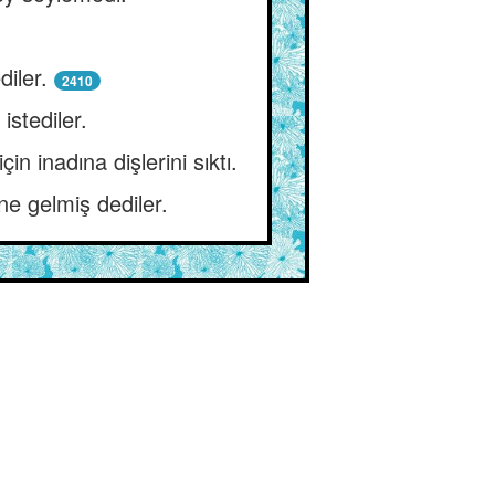
.
diler.
2410
stediler.
n inadına dişlerini sıktı.
ne gelmiş dediler.