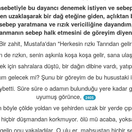
ebetiyle bu dayancı denemek istiyen ve sebepl
en uzaklaşarak bir dağ eteğine giden, açlıktan 
sebep yaratmana ve rızık vericiliğine dayandım
anmanın sebep halk etmesini de göreyim diyen
Bir zahit, Mustafa'dan "Herkesin rızkı Tanrıdan gelir
 de rızkın, senin aşkınla koşa koşa gelir, sana ul
 için sahralara düştü, bir dağın dibine vardı, yatı
kım gelecek mi? Şunu bir göreyim de bu husustaki 
ybetti. Süre süre o adamın bulunduğu yere kadar g
uyumuş görünce,
2405
 böyle çölde yoldan ve şehirden uzak bir yerde çıpl
, hiçbir düşmandan korkmuyor. ölü mü acaba, yoksa
gelip onu yakaladılar. O ulu er, mahsustan hiçbir 