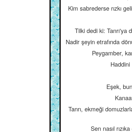
Kim sabrederse rızkı gel
Tilki dedi ki: Tanrı'y
Nadir şeyin etrafında dönü
Peygamber, kana
Haddini
Eşek, bunu
Kanaat
Tanrı, ekmeği domuzlarla
Sen nasıl rızıka