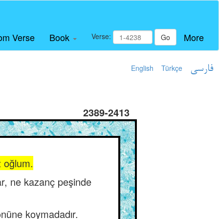
om Verse
Book
More
Verse:
Go
English
Türkçe
فارسی
2389-2413
z oğlum.
lar, ne kazanç peşinde
, önüne koymadadır.