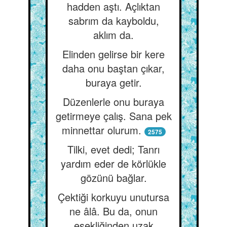
hadden aştı. Açlıktan
sabrım da kayboldu,
aklım da.
Elinden gelirse bir kere
daha onu baştan çıkar,
buraya getir.
Düzenlerle onu buraya
getirmeye çalış. Sana pek
minnettar olurum.
2575
Tilki, evet dedi; Tanrı
yardım eder de körlükle
gözünü bağlar.
Çektiği korkuyu unutursa
ne âlâ. Bu da, onun
eşekliğinden uzak