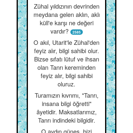
Zühal yıldızının devrinden
meydana gelen aklın, aklı
küll'e karşı ne değeri
vardır?
2585
O akıl, Utarit'le Zühal'den
feyiz alır, bilgi sahibi olur.
Bizse sıfatı lütuf ve ihsan
olan Tanrı kereminden
feyiz alır, bilgi sahibi
oluruz.
Turamızın kıvrımı, "Tanrı,
insana bilgi öğretti"
âyetidir. Maksatlarımız,
Tanrı indindeki bilgidir.
O aydın güneş, bizi