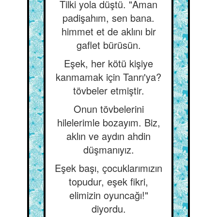
Tilki yola düştü. "Aman
padişahım, sen bana.
himmet et de aklını bir
gaflet bürüsün.
Eşek, her kötü kişiye
kanmamak için Tanrı'ya?
tövbeler etmiştir.
Onun tövbelerini
hilelerimle bozayım. Biz,
aklın ve aydın ahdin
düşmanıyız.
Eşek başı, çocuklarımızın
topudur, eşek fikri,
elimizin oyuncağı!"
diyordu.