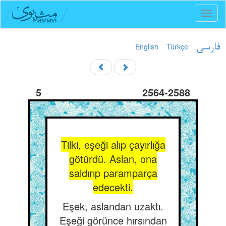
Toggl
naviga
English
Türkçe
فارسی
5
2564-2588
Tilki, eşeği alıp çayırlığa
götürdü. Aslan, ona
saldırıp paramparça
edecekti.
Eşek, aslandan uzaktı.
Eşeği görünce hırsından