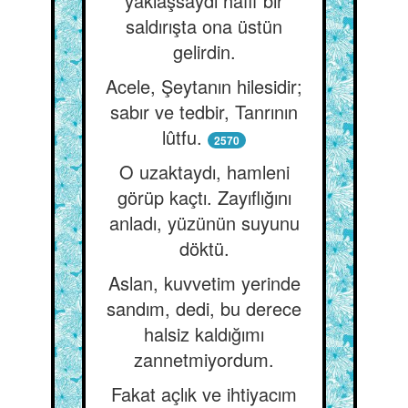
yaklaşsaydı hafif bir
saldırışta ona üstün
gelirdin.
Acele, Şeytanın hilesidir;
sabır ve tedbir, Tanrının
lûtfu.
2570
O uzaktaydı, hamleni
görüp kaçtı. Zayıflığını
anladı, yüzünün suyunu
döktü.
Aslan, kuvvetim yerinde
sandım, dedi, bu derece
halsiz kaldığımı
zannetmiyordum.
Fakat açlık ve ihtiyacım