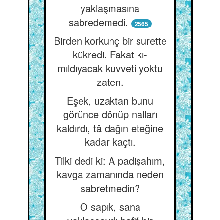
yaklaşmasına
sabredemedi.
2565
Birden korkunç bir surette
kükredi. Fakat kı-
mıldıyacak kuvveti yoktu
zaten.
Eşek, uzaktan bunu
görünce dönüp nalları
kaldırdı, tâ dağın eteğine
kadar kaçtı.
Tilki dedi ki: A padişahım,
kavga zamanında neden
sabretmedin?
O sapık, sana