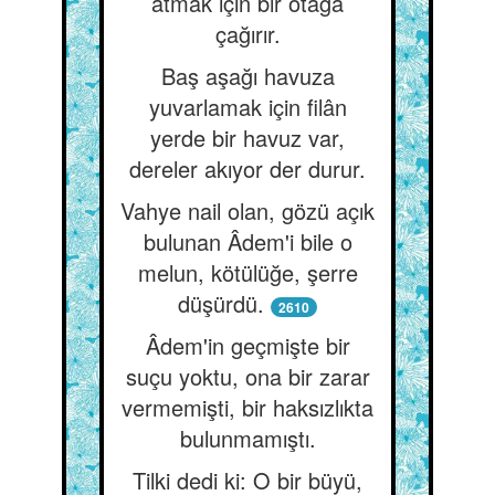
atmak için bir otağa
çağırır.
Baş aşağı havuza
yuvarlamak için filân
yerde bir havuz var,
dereler akıyor der durur.
Vahye nail olan, gözü açık
bulunan Âdem'i bile o
melun, kötülüğe, şerre
düşürdü.
2610
Âdem'in geçmişte bir
suçu yoktu, ona bir zarar
vermemişti, bir haksızlıkta
bulunmamıştı.
Tilki dedi ki: O bir büyü,