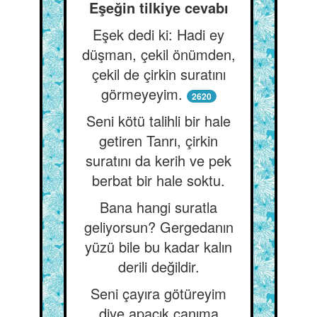
Eşeğin tilkiye cevabı
Eşek dedi ki: Hadi ey
düşman, çekil önümden,
çekil de çirkin suratını
görmeyeyim.
2620
Seni kötü talihli bir hale
getiren Tanrı, çirkin
suratını da kerih ve pek
berbat bir hale soktu.
Bana hangi suratla
geliyorsun? Gergedanın
yüzü bile bu kadar kalın
derili değildir.
Seni çayıra götüreyim
diye apaçık canıma