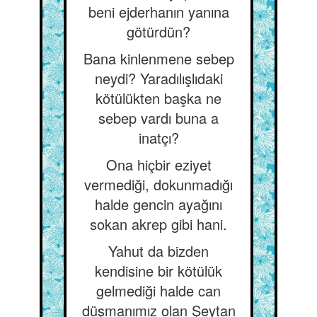
beni ejderhanın yanına
götürdün?
Bana kinlenmene sebep
neydi? Yaradılışlıdaki
kötülükten başka ne
sebep vardı buna a
inatçı?
Ona hiçbir eziyet
vermediği, dokunmadığı
halde gencin ayağını
sokan akrep gibi hani.
Yahut da bizden
kendisine bir kötülük
gelmediği halde can
düşmanımız olan Şeytan