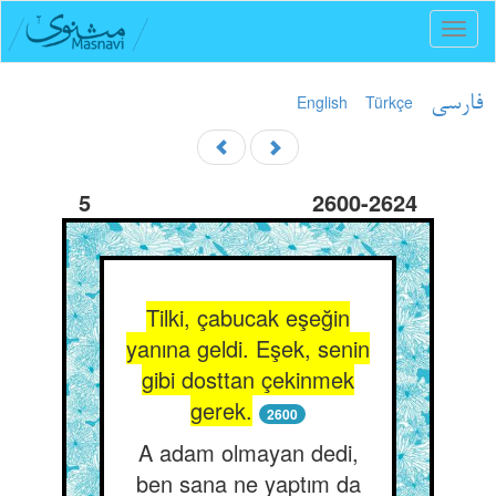
Toggl
naviga
English
Türkçe
فارسی
5
2600-2624
Tilki, çabucak eşeğin
yanına geldi. Eşek, senin
gibi dosttan çekinmek
gerek.
2600
A adam olmayan dedi,
ben sana ne yaptım da