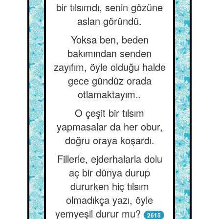
bir tılsımdı, senin gözüne
aslan göründü.
Yoksa ben, beden
bakımından senden
zayıfım, öyle olduğu halde
gece gündüz orada
otlamaktayım..
O çeşit bir tılsım
yapmasalar da her obur,
doğru oraya koşardı.
Fillerle, ejderhalarla dolu
aç bir dünya durup
dururken hiç tılsım
olmadıkça yazı, öyle
yemyeşil durur mu?
2615