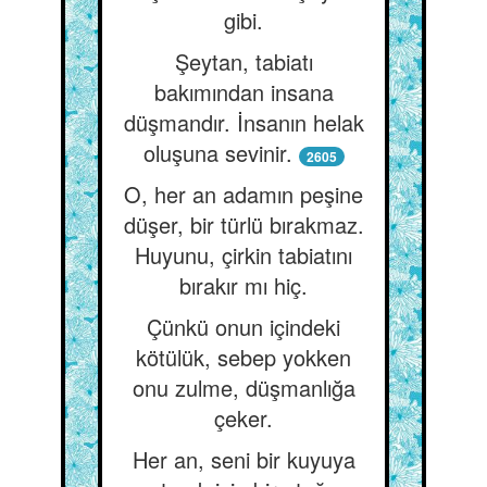
gibi.
Şeytan, tabiatı
bakımından insana
düşmandır. İnsanın helak
oluşuna sevinir.
2605
O, her an adamın peşine
düşer, bir türlü bırakmaz.
Huyunu, çirkin tabiatını
bırakır mı hiç.
Çünkü onun içindeki
kötülük, sebep yokken
onu zulme, düşmanlığa
çeker.
Her an, seni bir kuyuya