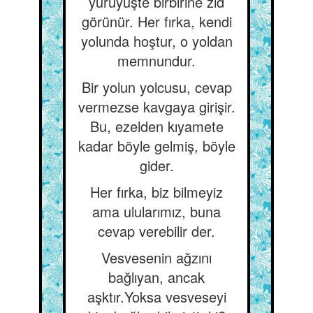
yürüyüşte birbirine zıd
görünür. Her fırka, kendi
yolunda hoştur, o yoldan
memnundur.
Bir yolun yolcusu, cevap
vermezse kavgaya girişir.
Bu, ezelden kıyamete
kadar böyle gelmiş, böyle
gider.
Her fırka, biz bilmeyiz
ama ulularımız, buna
cevap verebilir der.
Vesvesenin ağzını
bağlıyan, ancak
aşktır.Yoksa vesveseyi