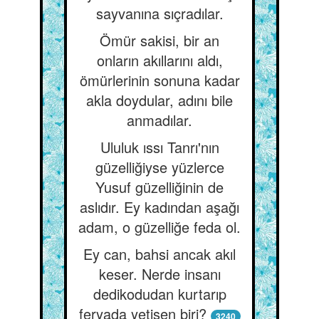
sayvanına sıçradılar.
Ömür sakisi, bir an
onların akıllarını aldı,
ömürlerinin sonuna kadar
akla doydular, adını bile
anmadılar.
Ululuk ıssı Tanrı'nın
güzelliğiyse yüzlerce
Yusuf güzelliğinin de
aslıdır. Ey kadından aşağı
adam, o güzelliğe feda ol.
Ey can, bahsi ancak akıl
keser. Nerde insanı
dedikodudan kurtarıp
feryada yetişen biri?
3240