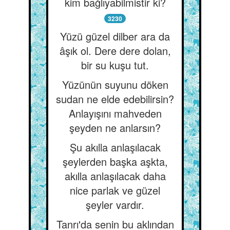
kim bağlıyabilmistir ki?
3230
Yüzü güzel dilber ara da
âşık ol. Dere dere dolan,
bir su kuşu tut.
Yüzünün suyunu döken
sudan ne elde edebilirsin?
Anlayışını mahveden
şeyden ne anlarsın?
Şu akılla anlaşılacak
şeylerden başka aşkta,
akılla anlaşılacak daha
nice parlak ve güzel
şeyler vardır.
Tanrı'da senin bu aklından