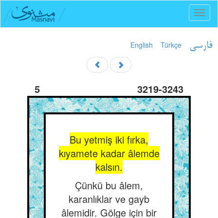
Toggl
naviga
English
Türkçe
فارسی
5
3219-3243
Bu yetmiş iki fırka,
kıyamete kadar âlemde
kalsın.
Çünkü bu âlem,
karanlıklar ve gayb
âlemidir. Gölge için bir