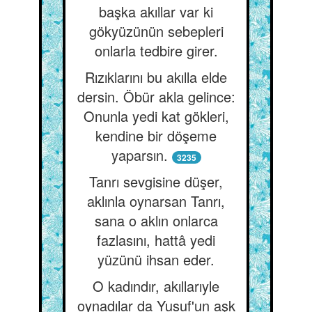
başka akıllar var ki
gökyüzünün sebepleri
onlarla tedbire girer.
Rızıklarını bu akılla elde
dersin. Öbür akla gelince:
Onunla yedi kat gökleri,
kendine bir döşeme
yaparsın.
3235
Tanrı sevgisine düşer,
aklınla oynarsan Tanrı,
sana o aklın onlarca
fazlasını, hattâ yedi
yüzünü ihsan eder.
O kadındır, akıllarıyle
oynadılar da Yusuf'un aşk