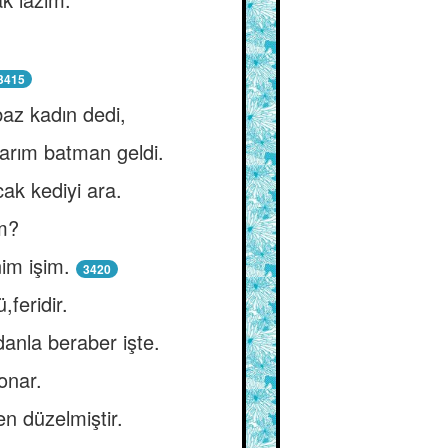
3415
baz kadın dedi,
yarım batman geldi.
ak kediyi ara.
m?
im işim.
3420
feridir.
rdanla beraber işte.
onar.
en düzelmiştir.