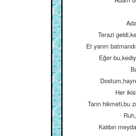
Ada
Terazi geldi,k
Et yarım batmandı,
Eğer bu,kediy
B
Dostum,hayre
Her iki
Tanrı hikmeti,bu zı
Ruh,
Kalıbın meydan