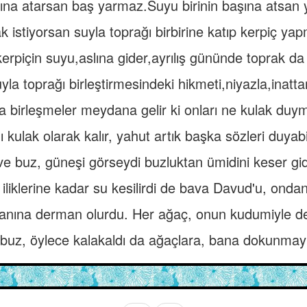
ına atarsan baş yarmaz.Suyu birinin başına atsan 
 istiyorsan suyla toprağı birbirine katıp kerpiç ya
erpiçin suyu,aslına gider,ayrılış gününde toprak d
uyla toprağı birleştirmesindeki hikmeti,niyazla,inattan
birleşmeler meydana gelir ki onları ne kulak duy
kulak olarak kalır, yahut artık başka sözleri duyabi
ve buz, güneşi görseydi buzluktan ümidini keser gid
iliklerine kadar su kesilirdi de bava Davud'u, ondan
anına derman olurdu. Her ağaç, onun kudumiyle de
buz, öylece kalakaldı da ağaçlara, bana dokunmay