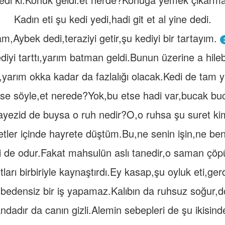
Kadın eti şu kedi yedi,hadi git et al yine dedi.
m,Aybek dedi,teraziyi getir,şu kediyi bir tartayım.
ediyi tarttı,yarım batman geldi.Bunun üzerine a hile
yarım okka kadar da fazlalığı olacak.Kedi de tam 
se söyle,et nerede?Yok,bu etse hadi var,bucak buc
ayezid de buysa o ruh nedir?O,o ruhsa şu suret ki
tler içinde hayrete düştüm.Bu,ne senin işin,ne ben
si de odur.Fakat mahsulün aslı tanedir,o saman çöpü,
tları birbiriyle kaynaştırdı.Ey kasap,şu oyluk eti,ge
bedensiz bir iş yapamaz.Kalıbın da ruhsuz soğur,d
dadır da canın gizli.Alemin sebepleri de şu ikisind