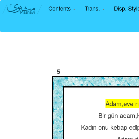
Contents
Trans.
Disp. Sty
5
Adam,eve ne 
Bir gün adam,ko
Kadın onu kebap edip
Adam de