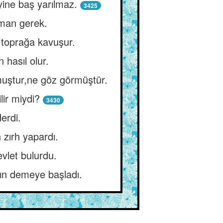
yine baş yarılmaz.
3425
pman gerek.
a toprağa kavuşur.
 hasıl olur.
muştur,ne göz görmüştür.
lir miydi?
3430
erdi.
 zırh yapardı.
vlet bulurdu.
ın demeye başladı.