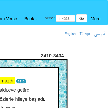
om Verse
Book
More
Verse:
Go
English
Türkçe
فارسی
3410-3434
rmazdı.
3410
ldı,eve getirdi.
lerle hileye başladı.
k lazım.