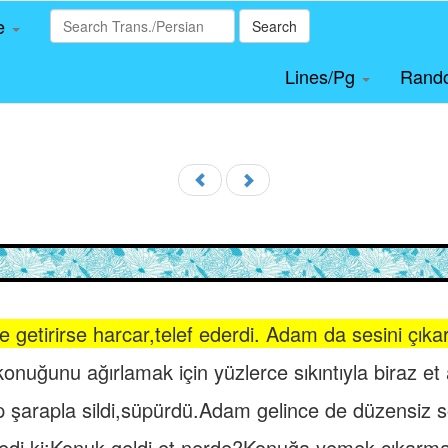
le
Search
Lines/Pg
Rand
getirirse harcar,telef ederdi. Adam da sesini çıka
nuğunu ağırlamak için yüzlerce sıkıntıyla biraz et a
 şarapla sildi,süpürdü.Adam gelince de düzensiz söz
di ki:Konuk geldi.et nerde?Konuğa yemek çıkarma