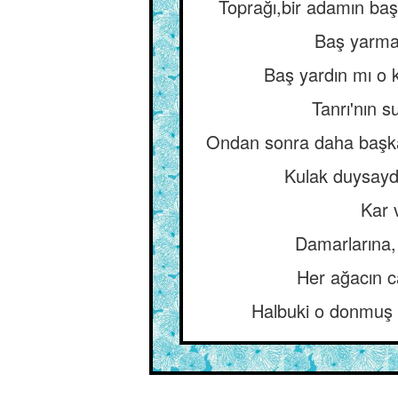
Toprağı,bir adamın baş
Baş yarmak
Baş yardın mı o k
Tanrı'nın s
Ondan sonra daha başka 
Kulak duysaydı 
Kar 
Damarlarına, 
Her ağacın c
Halbuki o donmuş 