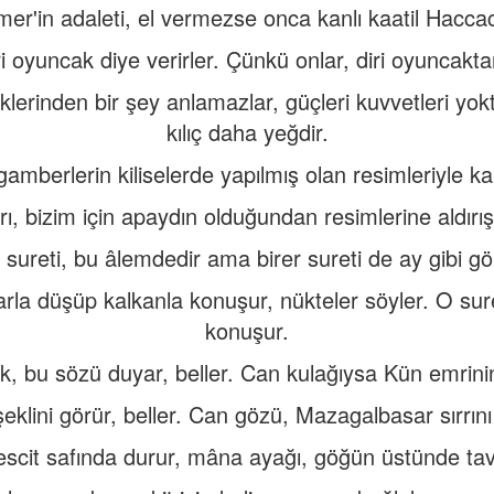
r'in adaleti, el vermezse onca kanlı kaatil Haccac,
i oyuncak diye verirler. Çünkü onlar, diri oyuncakta
klerinden bir şey anlamazlar, güçleri kuvvetleri yok
kılıç daha yeğdir.
gamberlerin kiliselerde yapılmış olan resimleriyle k
ı, bizim için apaydın olduğundan resimlerine aldırış
r sureti, bu âlemdedir ama birer sureti de ay gibi g
arla düşüp kalkanla konuşur, nükteler söyler. O suret
konuşur.
 bu sözü duyar, beller. Can kulağıysa Kün emrinin sı
eklini görür, beller. Can gözü, Mazagalbasar sırrını
cit safında durur, mâna ayağı, göğün üstünde tav