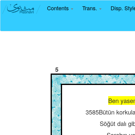
Contents
Trans.
Disp. Sty
5
Ben yasemi
3585Bütün korkular
Söğüt dalı gi
Şarabın ve