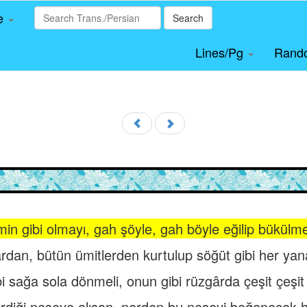
le
Search
Lines/Pg
Rand
n gibi olmayı, gah şöyle, gah böyle eğilip bükülme
dan, bütün ümitlerden kurtulup söğüt gibi her yana
bi sağa sola dönmeli, onun gibi rüzgârda çeşit çeşi
rdiği neşeye alışan, nerden bu neşeyi beğenecek