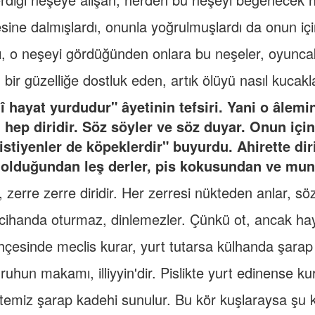
ine dalmışlardı, onunla yoğrulmuşlardı da onun iç
rı, o neşeyi gördüğünden onlara bu neşeler, oyunc
n bir güzelliğe dostluk eden, artık ölüyü nasıl kucakl
î hayat yurdudur" âyetinin tefsiri. Yani o âlemi
ı hep diridir. Söz söyler ve söz duyar. Onun iç
 istiyenler de köpeklerdir" buyurdu. Ahirette dir
 olduğundan leş derler, pis kokusundan ve mun
 zerre zerre diridir. Her zerresi nükteden anlar, söz
 cihanda oturmaz, dinlemezler. Çünkü ot, ancak hayv
hçesinde meclis kurar, yurt tutarsa külhanda şarap 
ruhun makamı, illiyyin'dir. Pislikte yurt edinense kur
emiz şarap kadehi sunulur. Bu kör kuşlaraysa şu k