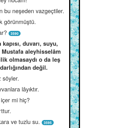
in bu neşeden vazgeçtiler.
ak görünmüştü.
ar?
3590
n kapısı, duvarı, suyu,
in Mustafa aleyhisselâm
ilik olmasaydı o da leş
darlığından değil.
 söyler.
anlara lâyıktır.
içer mi hiç?
ttur.
ara ve tuzlu su.
3595