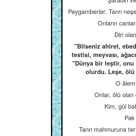
Peygamberler, Tanrı neşes
Onların canla
Diri ola
"Bilseniz ahiret, ebed
testisi, meyvası, ağac
"Dünya bir leştir, onu
olurdu. Leşe, ölü
O âlem,
Onlar, ölü olan
Kim, gül ba
Pak 
Tanrı mahmuruna tert