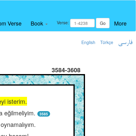
om Verse
Book
More
Verse:
Go
English
Türkçe
فارسی
3584-3608
yi isterim.
 eğilmeliyim.
3585
t oynamalıyım.
 hey hocam!