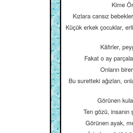
Kime Öme
Kızlara cansız bebekler
Küçük erkek çocuklar, erli
Kâfirler, pey
Fakat o ay parçalar
Onların bire
Bu suretteki ağızları, onl
Görünen kulak,
Ten gözü, insanın ş
Görünen ayak, mes