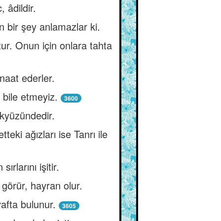
 âdildir.
n bir şey anlamazlar ki.
tur. Onun için onlara tahta
anaat ederler.
 bile etmeyiz.
3600
ökyüzündedir.
teki ağızları ise Tanrı ile
rlarını işitir.
 görür, hayran olur.
afta bulunur.
3605