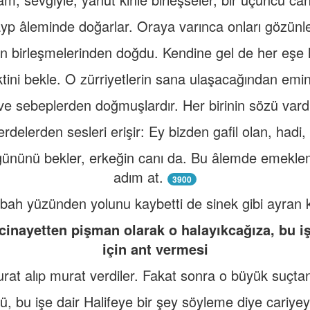
ayp âleminde doğarlar. Oraya varınca onları gözünl
in birleşmelerinden doğdu. Kendine gel de her eş
tini bekle. O zürriyetlerin sana ulaşacağından emin
e sebeplerden doğmuşlardır. Her birinin sözü vardı
rdelerden sesleri erişir: Ey bizden gafil olan, hadi,
gününü bekler, erkeğin canı da. Bu âlemde emekl
adım at.
3900
abah yüzünden yolunu kaybetti de sinek gibi ayran k
cinayetten pişman olarak o halayıkcağıza, bu i
için ant vermesi
rat alıp murat verdiler. Fakat sonra o büyük suçta
, bu işe dair Halifeye bir şey söyleme diye cariye