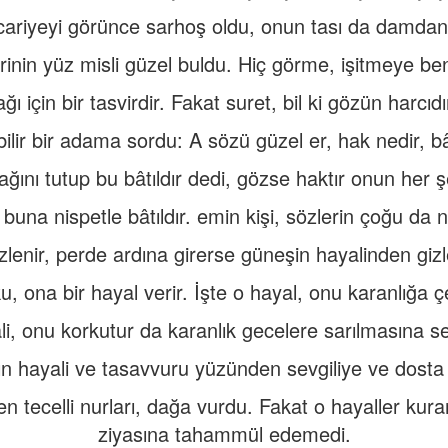
 cariyeyi görünce sarhoş oldu, onun tası da damdan
inin yüz misli güzel buldu. Hiç görme, işitmeye be
ı için bir tasvirdir. Fakat suret, bil ki gözün harcıdı
, bilir bir adama sordu: A sözü güzel er, hak nedir, bâ
ğını tutup bu bâtıldır dedi, gözse haktır onun her ş
una nispetle bâtıldır. emin kişi, sözlerin çoğu da ni
lenir, perde ardına girerse güneşin hayalinden gizl
u, ona bir hayal verir. İşte o hayal, onu karanlığa ç
i, onu korkutur da karanlık gecelere sarılmasına s
 hayali ve tasavvuru yüzünden sevgiliye ve dosta s
 tecelli nurları, dağa vurdu. Fakat o hayaller kura
ziyasına tahammül edemedi.