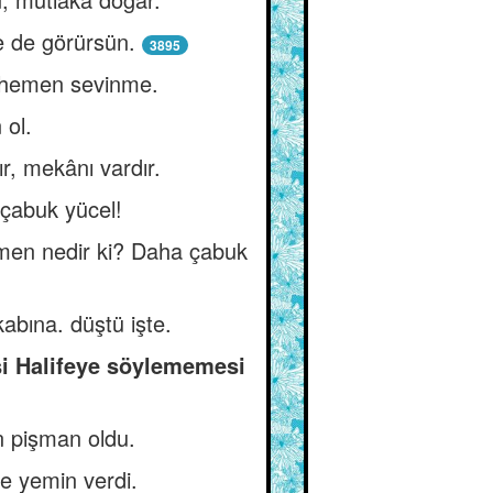
e de görürsün.
3895
e hemen sevinme.
 ol.
r, mekânı vardır.
 çabuk yücel!
emen nedir ki? Daha çabuk
abına. düştü işte.
şi Halifeye söylememesi
n pişman oldu.
ye yemin verdi.