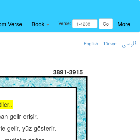
om Verse
Book
More
Verse:
Go
English
Türkçe
فارسی
3891-3915
iler..
n gelir erişir.
 gelir, yüz gösterir.
n, mutlaka doğar.