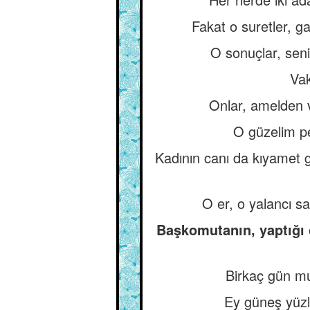
Fakat o suretler, g
O sonuçlar, sen
Vak
Onlar, amelden v
O güzelim pe
Kadının canı da kıyamet 
O er, o yalancı s
Başkomutanın, yaptığı 
Birkaç gün mu
Ey güneş yüzlü