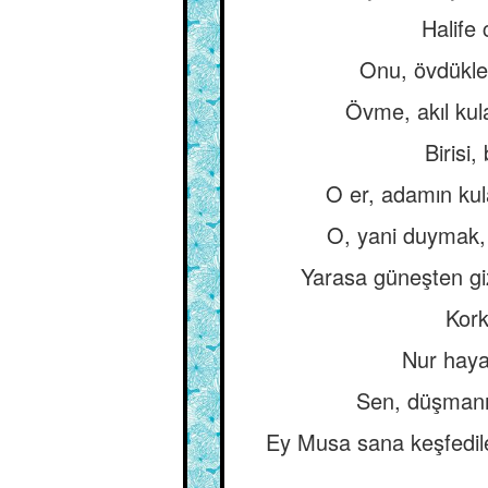
Halife
Onu, övdükler
Övme, akıl kulağ
Birisi
O er, adamın kula
O, yani duymak, b
Yarasa güneşten giz
Kork
Nur hayal
Sen, düşmanın
Ey Musa sana keşfedilen