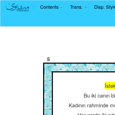
Contents
Trans.
Disp. Sty
5
İstek
Bu iki canın b
Kadının rahminde men
Her nerde iki ad