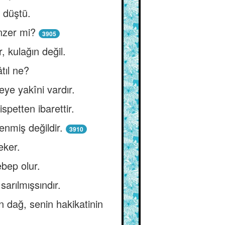
 düştü.
nzer mi?
3905
r, kulağın değil.
tıl ne?
eye yakîni vardır.
spetten ibarettir.
enmiş değildir.
3910
eker.
ebep olur.
arılmışsındır.
n dağ, senin hakikatinin