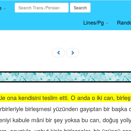
le
Search
Lines/Pg
Rand
le ona kendisini teslim etti. O anda o iki can, birleşt
irbirleriyle birleşmesi yüzünden gayıptan bir başka ca
iyi kabule mâni bir şey yoksa bu can, doğuş yoliyle
am, sevgiyle, yahut kinle birleşseler, bir üçüncü ca