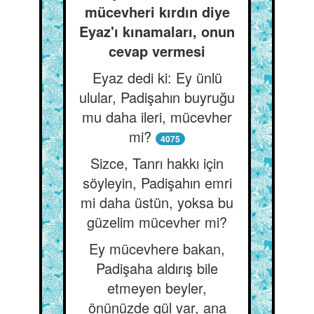
mücevheri kırdın diye
Eyaz'ı kınamaları, onun
cevap vermesi
Eyaz dedi ki: Ey ünlü
ulular, Padişahın buyruğu
mu daha ileri, mücevher
mi?
4075
Sizce, Tanrı hakkı için
söyleyin, Padişahın emri
mi daha üstün, yoksa bu
güzelim mücevher mi?
Ey mücevhere bakan,
Padişaha aldırış bile
etmeyen beyler,
önünüzde gül var, ana