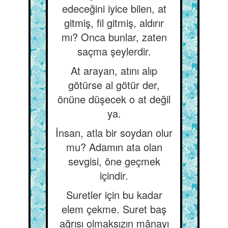
edeceğini iyice bilen, at
gitmiş, fil gitmiş, aldırır
mı? Onca bunlar, zaten
saçma şeylerdir.
At arayan, atını alıp
götürse al götür der,
önüne düşecek o at değil
ya.
İnsan, atla bir soydan olur
mu? Adamın ata olan
sevgisi, öne geçmek
içindir.
Suretler için bu kadar
elem çekme. Suret baş
ağrısı olmaksızın mânayı