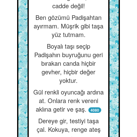
cadde değil!
Ben gözümü Padişahtan
ayırmam. Müşrik gibi taşa
yüz tutmam.
Boyalı taşı seçip
Padişahın buyruğunu geri
bırakan canda hiçbir
gevher, hiçbir değer
yoktur.
Gül renkli oyuncağı ardına
at. Onlara renk vereni
aklına getir ve şaş.
4080
Dereye gir, testiyi taşa
çal. Kokuya, renge ateş