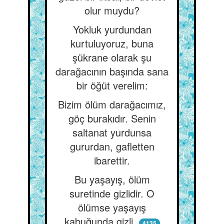
olur muydu?
Yokluk yurdundan
kurtuluyoruz, buna
şükrane olarak şu
darağacının başında sana
bir öğüt verelim:
Bizim ölüm darağacımız,
göç burakıdır. Senin
saltanat yurdunsa
gururdan, gafletten
ibarettir.
Bu yaşayış, ölüm
suretinde gizlidir. O
ölümse yaşayış
kabuğunda gizli.
4135