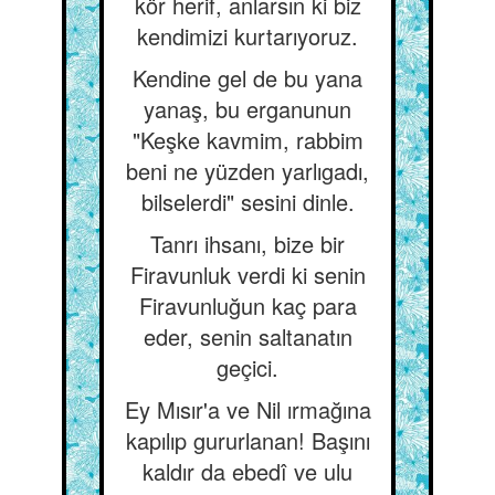
kör herif, anlarsın ki biz
kendimizi kurtarıyoruz.
Kendine gel de bu yana
yanaş, bu erganunun
"Keşke kavmim, rabbim
beni ne yüzden yarlıgadı,
bilselerdi" sesini dinle.
Tanrı ihsanı, bize bir
Firavunluk verdi ki senin
Firavunluğun kaç para
eder, senin saltanatın
geçici.
Ey Mısır'a ve Nil ırmağına
kapılıp gururlanan! Başını
kaldır da ebedî ve ulu