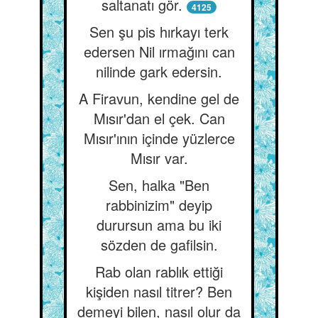
saltanatı gör.
4125
Sen şu pis hırkayı terk
edersen Nil ırmağını can
nilinde gark edersin.
A Firavun, kendine gel de
Mısır'dan el çek. Can
Mısır'ının içinde yüzlerce
Mısır var.
Sen, halka "Ben
rabbinizim" deyip
durursun ama bu iki
sözden de gafilsin.
Rab olan rablık ettiği
kişiden nasıl titrer? Ben
demeyi bilen, nasıl olur da