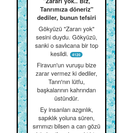
"Zararı yok.. Biz,
Tanrımıza döneriz"
dediler, bunun tefsiri
Gökyüzü "Zararı yok"
sesini duydu. Gökyüzü,
sanki o savlıcana bir top
kesildi.
4120
Firavun'un vuruşu bize
zarar vermez ki dediler,
Tanrı'nın lütfu,
başkalarının kahrından
üstündür.
Ey insanları azgınlık,
sapıklık yoluna süren,
sırrımızı bilsen a can gözü