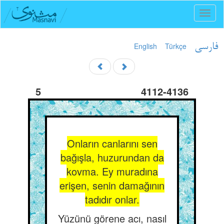
Toggl
naviga
English
Türkçe
فارسی
5
4112-4136
Onların canlarını sen
bağışla, huzurundan da
kovma. Ey muradına
erişen, senin damağının
tadıdır onlar.
Yüzünü görene acı, nasıl