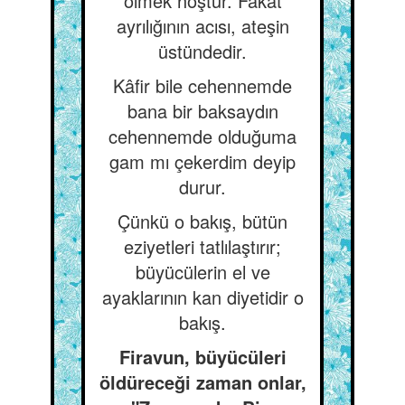
ölmek hoştur. Fakat
ayrılığının acısı, ateşin
üstündedir.
Kâfir bile cehennemde
bana bir baksaydın
cehennemde olduğuma
gam mı çekerdim deyip
durur.
Çünkü o bakış, bütün
eziyetleri tatlılaştırır;
büyücülerin el ve
ayaklarının kan diyetidir o
bakış.
Firavun, büyücüleri
öldüreceği zaman onlar,