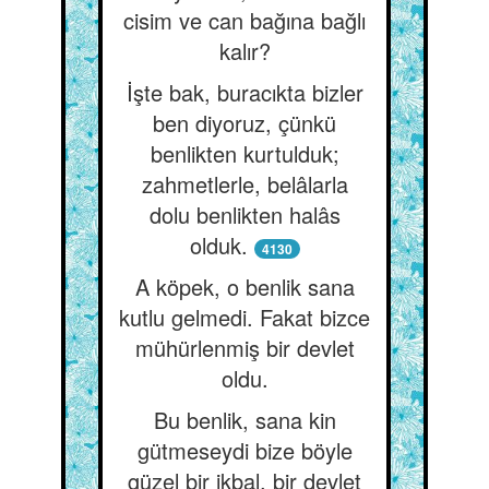
cisim ve can bağına bağlı
kalır?
İşte bak, buracıkta bizler
ben diyoruz, çünkü
benlikten kurtulduk;
zahmetlerle, belâlarla
dolu benlikten halâs
olduk.
4130
A köpek, o benlik sana
kutlu gelmedi. Fakat bizce
mühürlenmiş bir devlet
oldu.
Bu benlik, sana kin
gütmeseydi bize böyle
güzel bir ikbal, bir devlet