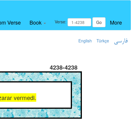
om Verse
Book
More
Verse:
Go
English
Türkçe
فارسی
4238-4238
 zarar vermedi.