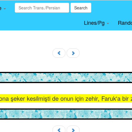
le
Search
Lines/Pg
Rand
 ona şeker kesilmişti de onun için zehir, Faruk'a bir