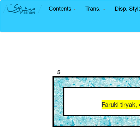
Contents
Trans.
Disp. Sty
5
Faruki tiryak,