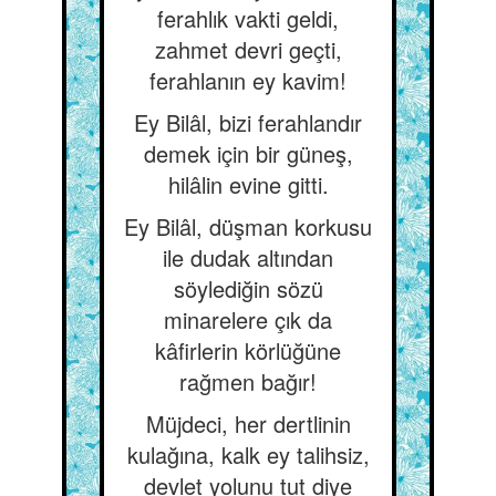
ferahlık vakti geldi,
zahmet devri geçti,
ferahlanın ey kavim!
Ey Bilâl, bizi ferahlandır
demek için bir güneş,
hilâlin evine gitti.
Ey Bilâl, düşman korkusu
ile dudak altından
söylediğin sözü
minarelere çık da
kâfirlerin körlüğüne
rağmen bağır!
Müjdeci, her dertlinin
kulağına, kalk ey talihsiz,
devlet yolunu tut diye