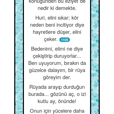
körlüğünden bu eziyet de
nedir ki demekte.
Huri, elini sıkar; kör
neden beni incitiyor diye
hayretlere düşer, elini
çeker.
1105
Bedenimi, elimi ne diye
çekiştirip duruyorlar...
Ben uyuyorum, bırakın da
güzelce dalayım, bir rüya
göreyim der.
Rüyada arayıp durduğun
burada... gözünü aç, o izi
kutlu ay, önünde!
Onun için yücelere daha