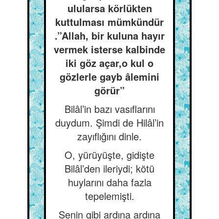
ulularsa körlükten
kuttulması mümkündür
.”Allah, bir kuluna hayır
vermek isterse kalbinde
iki göz açar,o kul o
gözlerle gayb âlemini
görür”
Bilâl’in bazı vasıflarını
duydum. Şimdi de Hilâl’in
zayıflığını dinle.
O, yürüyüşte, gidişte
Bilâl’den ileriydi; kötü
huylarını daha fazla
tepelemişti.
Senin gibi ardına ardına