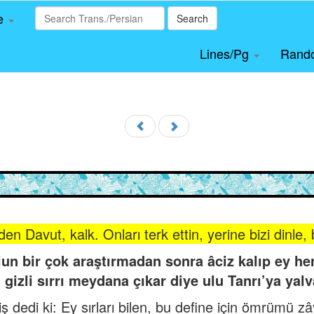
le
Search
Lines/Pg
Rand
en Davut, kalk. Onları terk ettin, yerine bizi dinle,
lun bir çok araştırmadan sonra âciz kalıp ey he
 gizli sırrı meydana çıkar diye ulu Tanrı’ya yal
ş dedi ki: Ey sırları bilen, bu define için ömrümü zâ