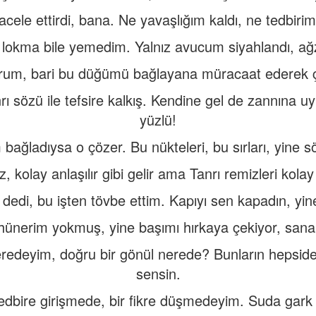
acele ettirdi, bana. Ne yavaşlığım kaldı, ne tedbirim
 lokma bile yemedim. Yalnız avucum siyahlandı, ağ
yorum, bari bu düğümü bağlayana müracaat ederek
rı sözü ile tefsire kalkış. Kendine gel de zannına
yüzlü!
ağladıysa o çözer. Bu nükteleri, bu sırları, yine s
, kolay anlaşılır gibi gelir ama Tanrı remizleri kolay 
edi, bu işten tövbe ettim. Kapıyı sen kapadın, yin
hünerim yokmuş, yine başımı hırkaya çekiyor, sana
edeyim, doğru bir gönül nerede? Bunların hepside
sensin.
tedbire girişmede, bir fikre düşmedeyim. Suda gar