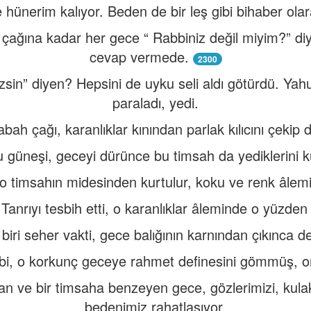
hünerim kalıyor. Beden de bir leş gibi bihaber olar
çağına kadar her gece “ Rabbiniz değil miyim?” di
cevap vermede.
2300
in” diyen? Hepsini de uyku seli aldı götürdü. Yahu
paraladı, yedi.
bah çağı, karanlıklar kınından parlak kılıcını çekip 
 güneşi, geceyi dürünce bu timsah da yediklerini k
o timsahın midesinden kurtulur, koku ve renk âlemin
Tanrıyı tesbih etti, o karanlıklar âleminde o yüzden 
biri seher vakti, gece balığının karnından çıkınca de
bi, o korkunç geceye rahmet definesini gömmüş, o
lan ve bir timsaha benzeyen gece, gözlerimizi, kulak
bedenimiz rahatlaşıyor.