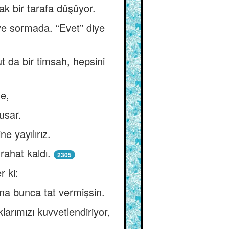
ak bir tarafa düşüyor.
ye sormada. “Evet” diye
t da bir timsah, hepsini
de,
usar.
e yayılırız.
rahat kaldı.
2305
r ki:
na bunca tat vermişsin.
larımızı kuvvetlendiriyor,