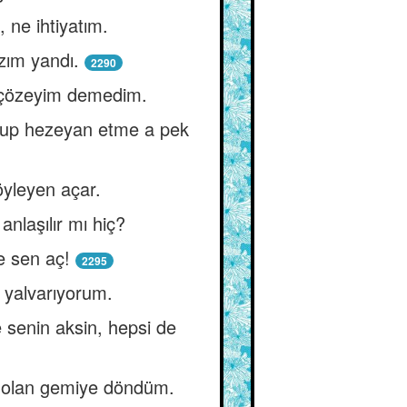
, ne ihtiyatım.
zım yandı.
2290
 çözeyim demedim.
 uyup hezeyan etme a pek
öyleyen açar.
anlaşılır mı hiç?
e sen aç!
2295
 yalvarıyorum.
 senin aksin, hepsi de
k olan gemiye döndüm.