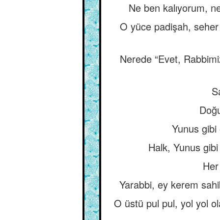
Ne ben kalıyorum, ne 
O yüce padişah, seher 
Nerede “Evet, Rabbimizs
Sa
Doğu
Yunus gibi 
Halk, Yunus gibi 
Her 
Yarabbi, ey kerem sahi
O üstü pul pul, yol yol o