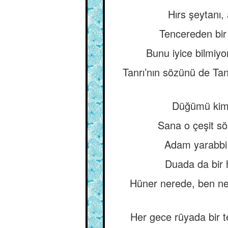
Hırs şeytanı, 
Tencereden bir
Bunu iyice bilmi
Tanrı’nın sözünü de Tan
Düğümü kim b
Sana o çeşit söz
Adam yarabbi d
Duada da bir 
Hüner nerede, ben ner
Her gece rüyada bir 