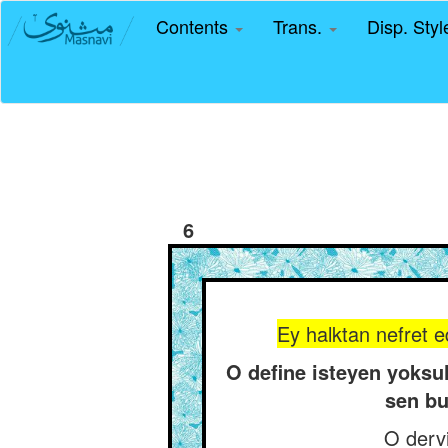
Contents
Trans.
Disp. Sty
6
Ey halktan nefret ed
O define isteyen yoksu
sen bu
O dervi