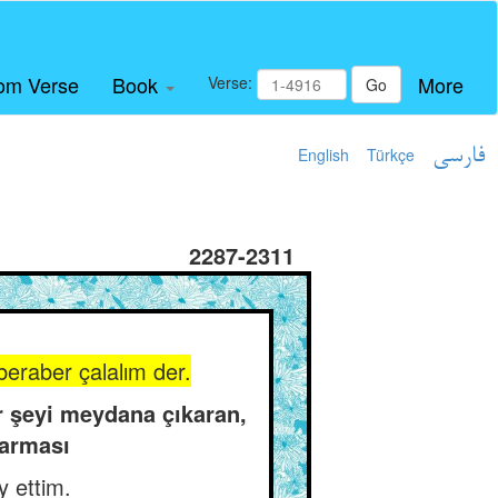
om Verse
Book
More
Verse:
Go
English
Türkçe
فارسی
2287-2311
 beraber çalalım der.
r şeyi meydana çıkaran,
varması
y ettim.