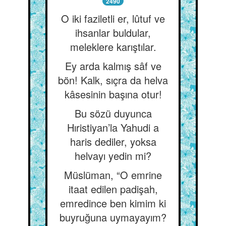
2490
O iki faziletli er, lûtuf ve
ihsanlar buldular,
meleklere karıştılar.
Ey arda kalmış sâf ve
bön! Kalk, sıçra da helva
kâsesinin başına otur!
Bu sözü duyunca
Hıristiyan’la Yahudi a
haris dediler, yoksa
helvayı yedin mi?
Müslüman, “O emrine
itaat edilen padişah,
emredince ben kimim ki
buyruğuna uymayayım?