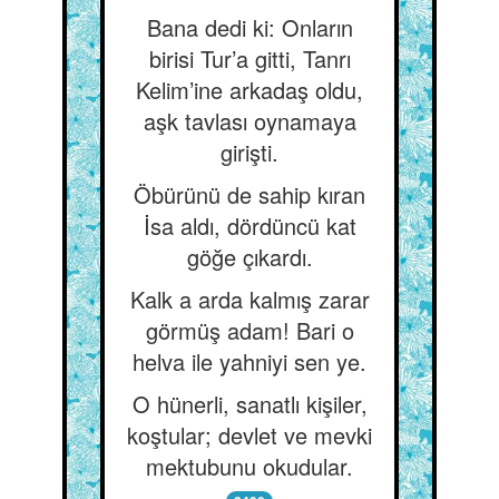
Bana dedi ki: Onların
birisi Tur’a gitti, Tanrı
Kelim’ine arkadaş oldu,
aşk tavlası oynamaya
girişti.
Öbürünü de sahip kıran
İsa aldı, dördüncü kat
göğe çıkardı.
Kalk a arda kalmış zarar
görmüş adam! Bari o
helva ile yahniyi sen ye.
O hünerli, sanatlı kişiler,
koştular; devlet ve mevki
mektubunu okudular.