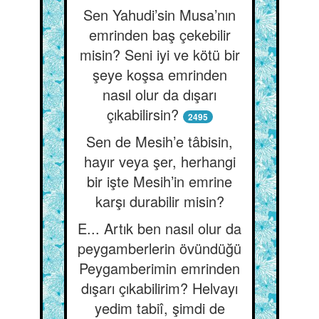
Sen Yahudi’sin Musa’nın
emrinden baş çekebilir
misin? Seni iyi ve kötü bir
şeye koşsa emrinden
nasıl olur da dışarı
çıkabilirsin?
2495
Sen de Mesih’e tâbisin,
hayır veya şer, herhangi
bir işte Mesih’in emrine
karşı durabilir misin?
E... Artık ben nasıl olur da
peygamberlerin övündüğü
Peygamberimin emrinden
dışarı çıkabilirim? Helvayı
yedim tabiî, şimdi de