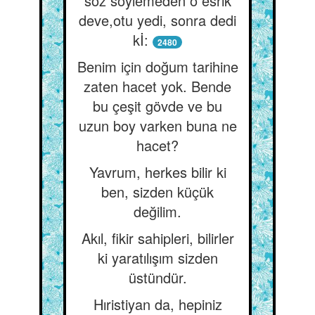
söz söylemeden o esrik
deve,otu yedi, sonra dedi
kİ:
2480
Benim için doğum tarihine
zaten hacet yok. Bende
bu çeşit gövde ve bu
uzun boy varken buna ne
hacet?
Yavrum, herkes bilir ki
ben, sizden küçük
değilim.
Akıl, fikir sahipleri, bilirler
ki yaratılışım sizden
üstündür.
Hıristiyan da, hepiniz