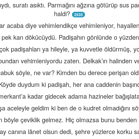
dı, suratı asıktı. Parmağını ağzına götürüp sus p
haldi?
2535
var acaba diye vehimlendikçe vehimleniyor, hayallen
 pek kan dökücüydü. Padişahın gönlünde o yüzden
rçok padişahları ya hileyle, ya kuvvetle öldürmüş, yok
bundan vehimleniyordu zaten. Delkak’ın halinden v
 çabuk söyle, ne var? Kimden bu derece perişan ol
Köyde duydum ki padişah, her ana caddenin başında 
erkant’a kadar gidecek adama hazineler bağışlat
a aceleyle geldim ki ben de o kudret olmadığını s
 böyle çeviklik gelmez. Hiç olmazsa bunu bende
ay canına lânet olsun dedi, şehre yüzlerce korku sa