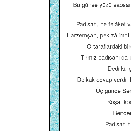
Bu günse yüzü sapsarıy
Padişah, ne felâket 
Harzemşah, pek zâlimdi,
O taraflardaki bi
Tirmiz padişahı da 
Dedi ki:
Delkak cevap verdi: 
Üç günde Sem
Koşa, koş
Benden
Padişah h