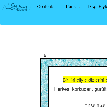
Contents
Trans.
Disp. Sty
6
Biri iki eliyle dizler
Herkes, korkudan, gürült
Hırkamıza 