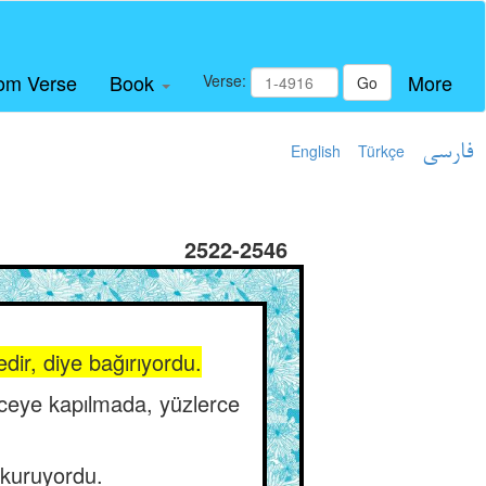
om Verse
Book
More
Verse:
Go
English
Türkçe
فارسی
2522-2546
edir, diye bağırıyordu.
nceye kapılmada, yüzlerce
 kuruyordu.