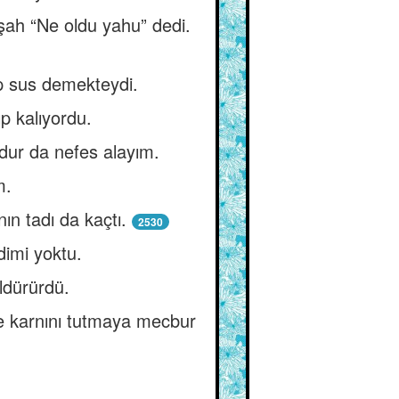
işah “Ne oldu yahu” dedi.
p sus demekteydi.
p kalıyordu.
dur da nefes alayım.
m.
ın tadı da kaçtı.
2530
dimi yoktu.
üldürürdü.
le karnını tutmaya mecbur