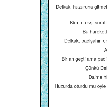
Delkak, huzuruna gitmek 
Kim, o ekşi sura
Bu hareketi
Delkak, padişahın e
A
Bir an geçti ama padi
Çünkü Delk
Daima hik
Huzurda oturdu mu öyle b