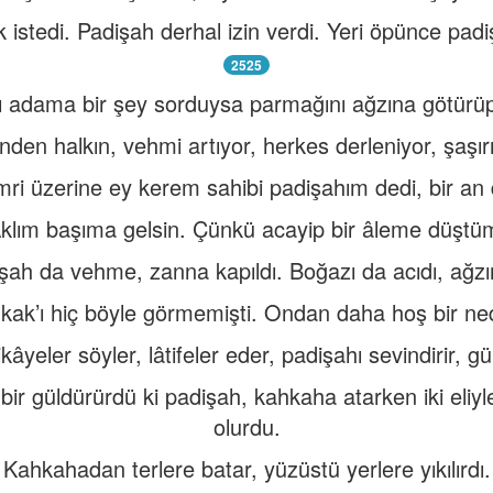
istedi. Padişah derhal izin verdi. Yeri öpünce pad
2525
tlı adama bir şey sorduysa parmağını ağzına götürü
nden halkın, vehmi artıyor, herkes derleniyor, şaşırı
mri üzerine ey kerem sahibi padişahım dedi, bir an 
klım başıma gelsin. Çünkü acayip bir âleme düştü
şah da vehme, zanna kapıldı. Boğazı da acıdı, ağzın
ak’ı hiç böyle görmemişti. Ondan daha hoş bir ne
âyeler söyler, lâtifeler eder, padişahı sevindirir, g
ir güldürürdü ki padişah, kahkaha atarken iki eliy
olurdu.
Kahkahadan terlere batar, yüzüstü yerlere yıkılırdı.