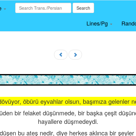
le
Search
Lines/Pg
Rand
ini dövüyor, öbürü eyvahlar olsun, başımıza gelenler n
üden bir felaket düşünmede, bir başka çeşit düşü
hayallere düşmedeydi.
düşen bu ateş nedir, diye herkes aklınca bir şeyler