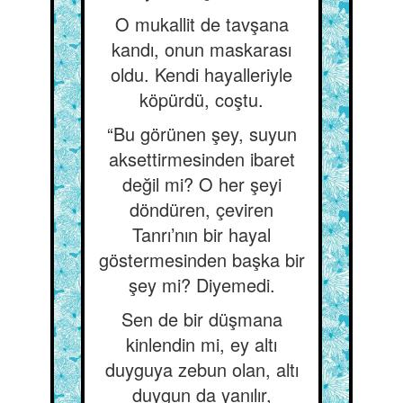
O mukallit de tavşana
kandı, onun maskarası
oldu. Kendi hayalleriyle
köpürdü, coştu.
“Bu görünen şey, suyun
aksettirmesinden ibaret
değil mi? O her şeyi
döndüren, çeviren
Tanrı’nın bir hayal
göstermesinden başka bir
şey mi? Diyemedi.
Sen de bir düşmana
kinlendin mi, ey altı
duyguya zebun olan, altı
duygun da yanılır,