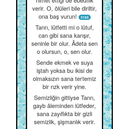
nimet ettiği de ebedîlik
verir. O, ölüleri bile diriltir,
ona baş vurun!
3165
Tanrı, lûtfetti mi o lûtuf,
can gibi sana karışır,
seninle bir olur. Âdeta sen
o olursun, o, sen olur.
Sende ekmek ve suya
iştah yoksa bu ikisi de
olmaksızın sana tertemiz
bir rızk verir yine.
Semizliğin gittiyse Tanrı,
gayb âleminden lûtfeder,
sana zayıflıkta bir gizli
semizlik, şişmanlık verir.