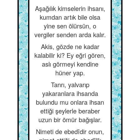
Aşağılık kimselerin ihsanı,
kumdan artık bile olsa
yine sen ölürsün, o
vergiler senden arda kalır.
Akis, gözde ne kadar
kalabilir ki? Ey eğri gören,
aslı görmeyi kendine
hüner yap.
Tanrı, yalvarıp
yakaranlara ihsanda
bulundu mu onlara ihsan
ettiği şeylerle beraber
uzun bir ömür bağışlar.
Nimeti de ebedîdir onun,