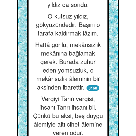
yıldız da söndü.
O kutsuz yıldız,
gökyüzündedir. Başını o
tarafa kaldırmak lâzım.
Hattâ gönlü, mekânsızlık
mekânına bağlamak
gerek. Burada zuhur
eden yomsuzluk, o
mekânsızlık âleminin bir
aksinden ibarettir.
3160
Vergiyi Tanrı vergisi,
ihsanı Tanrı ihsanı bil.
Çünkü bu aksi, beş duygu
âlemiyle altı cihet âlemine
veren odur.