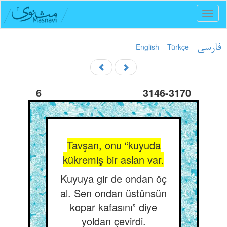
Toggl
naviga
English
Türkçe
فارسی
6
3146-3170
Tavşan, onu “kuyuda
kükremiş bir aslan var.
Kuyuya gir de ondan öç
al. Sen ondan üstünsün
kopar kafasını” diye
yoldan çevirdi.