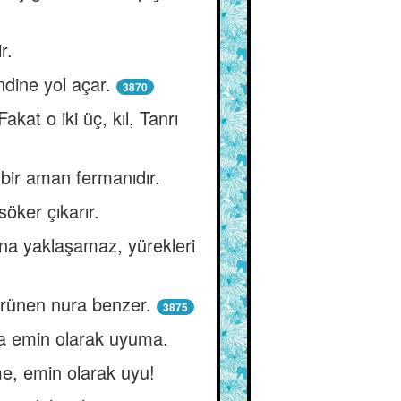
r.
ndine yol açar.
3870
kat o iki üç, kıl, Tanrı
n bir aman fermanıdır.
söker çıkarır.
ona yaklaşamaz, yürekleri
 görünen nura benzer.
3875
 da emin olarak uyuma.
me, emin olarak uyu!