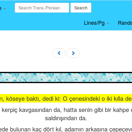
le
Search
Lines/Pg
Rand
köseye baktı, dedi ki: O çenesindeki o iki kılla der
 kerpiç kavgasından da, hatta senin gibi bir kahpe o
saldırışından da.
ede bulunan kaç dört kıl, adamın arkasına çepeçevr