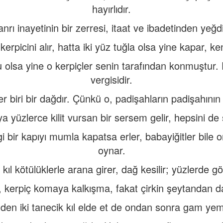
hayırlıdır.
anrı inayetinin bir zerresi, itaat ve ibadetinden yeğdi
erpicini alır, hatta iki yüz tuğla olsa yine kapar, ke
 olsa yine o kerpiçler senin tarafından konmuştur. Fa
vergisidir.
er biri bir dağdır. Çünkü o, padişahların padişahını
a yüzlerce kilit vursan bir sersem gelir, hepsini de 
i bir kapıyı mumla kapatsa erler, babayiğitler bile 
oynar.
ç kıl kötülüklerle arana girer, dağ kesilir; yüzlerde
am, kerpiç komaya kalkışma, fakat çirkin şeytandan
den iki tanecik kıl elde et de ondan sonra gam ye