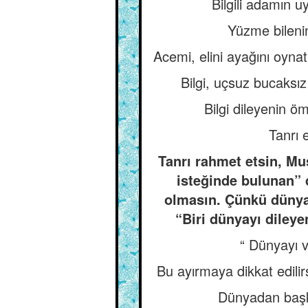
Bilgili adamın u
Yüzme bilenin
Acemi, elini ayağını oynat
Bilgi, uçsuz bucaksız 
Bilgi dileyenin ö
Tanrı e
Tanrı rahmet etsin, Mus
isteğinde bulunan” d
olmasın. Çünkü dünya 
“Biri dünyayı dileye
“ Dünyayı v
Bu ayırmaya dikkat edilir
Dünyadan başka