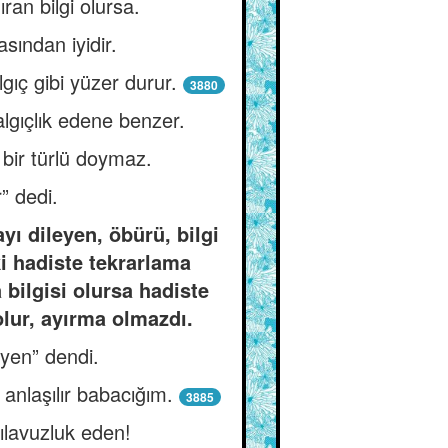
ran bilgi olursa.
sından iyidir.
gıç gibi yüzer durur.
3880
dalgıçlık edene benzer.
 bir türlü doymaz.
r” dedi.
yı dileyen, öbürü, bilgi
ki hadiste tekrarlama
bilgisi olursa hadiste
olur, ayırma olmazdı.
eyen” dendi.
anlaşılır babacığım.
3885
ılavuzluk eden!