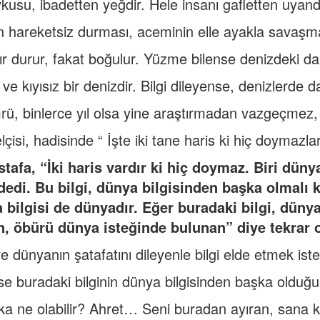
ykusu, ibadetten yeğdir. Hele insanı gafletten uyandı
 hareketsiz durması, aceminin elle ayakla savaşma
ır durur, fakat boğulur. Yüzme bilense denizdeki dal
ve kıyısız bir denizdir. Bilgi dileyense, denizlerde 
mrü, binlerce yıl olsa yine araştırmadan vazgeçmez,
lçisi, hadisinde “ İşte iki tane haris ki hiç doymazla
tafa, “İki haris vardır ki hiç doymaz. Biri dünya
edi. Bu bilgi, dünya bilgisinden başka olmalı 
bilgisi de dünyadır. Eğer buradaki bilgi, dünya 
n, öbürü dünya isteğinde bulunan” diye tekrar 
e dünyanın şatafatını dileyenle bilgi elde etmek ist
se buradaki bilginin dünya bilgisinden başka olduğu 
 ne olabilir? Ahret… Seni buradan ayıran, sana k