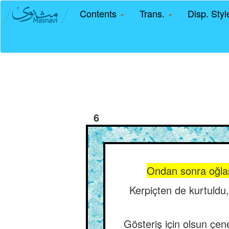
Contents
Trans.
Disp. Sty
6
Ondan sonra oğlan, 
Kerpiçten de kurtuldu,
Gösteriş için olsun çen