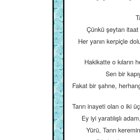
T
Çünkü şeytan itaat k
Her yanın kerpiçle dolu
Hakikatte o kıların h
Sen bir kapıy
Fakat bir şahne, herhang
Tanrı inayeti olan o iki ü
Ey iyi yaratılışlı ad
Yürü, Tanrı keremin