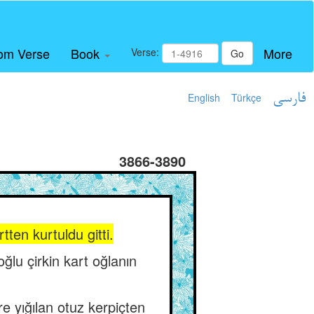
om Verse
Book
More
Verse:
Go
English
Türkçe
فارسی
3866-3890
tten kurtuldu gitti.
ğlu çirkin kart oğlanın
e yığılan otuz kerpiçten