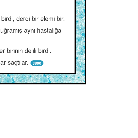
di, derdi bir elemi bir.
uğramış aynı hastalığa
irinin delili birdi.
r saçtılar.
3890