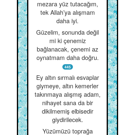
mezara yüz tutacağım,
tek Allah’ya alışmam
daha iyi.
Güzelim, sonunda değil
mi ki çenemiz
bağlanacak, çenemi az
oynatmam daha doğru.
445
Ey altın sırmalı esvaplar
giymeye, altın kemerler
takınmaya alışmış adam,
nihayet sana da bir
dikilmemiş elbisedir
giydirilecek.
Yüzümüzü toprağa