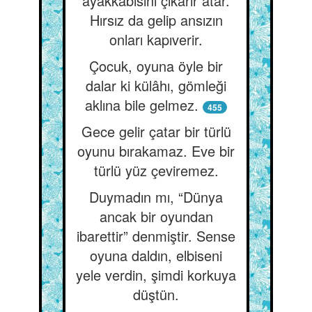
ayakkabısını çıkarır atar.
Hırsız da gelip ansızın
onları kapıverir.
Çocuk, oyuna öyle bir
dalar ki külâhı, gömleği
aklına bile gelmez.
455
Gece gelir çatar bir türlü
oyunu bırakamaz. Eve bir
türlü yüz çeviremez.
Duymadın mı, “Dünya
ancak bir oyundan
ibarettir” denmiştir. Sense
oyuna daldın, elbiseni
yele verdin, şimdi korkuya
düştün.