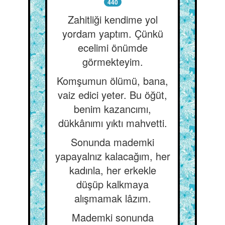
440
Zahitliği kendime yol
yordam yaptım. Çünkü
ecelimi önümde
görmekteyim.
Komşumun ölümü, bana,
vaiz edici yeter. Bu öğüt,
benim kazancımı,
dükkânımı yıktı mahvetti.
Sonunda mademki
yapayalnız kalacağım, her
kadınla, her erkekle
düşüp kalkmaya
alışmamak lâzım.
Mademki sonunda