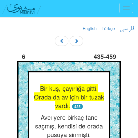
Toggl
naviga
English
Türkçe
فارسی
6
435-459
Bir kuş, çayırlığa gitti.
Orada da av için bir tuzak
vardı.
435
Avcı yere birkaç tane
saçmış, kendisi de orada
pusuya sinmişti.