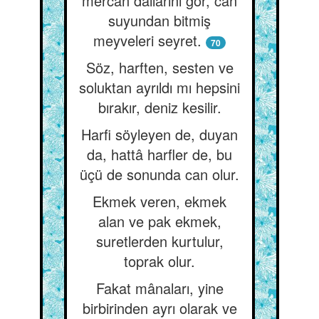
mercan dallarını gör, can
suyundan bitmiş
meyveleri seyret.
70
Söz, harften, sesten ve
soluktan ayrıldı mı hepsini
bırakır, deniz kesilir.
Harfi söyleyen de, duyan
da, hattâ harfler de, bu
üçü de sonunda can olur.
Ekmek veren, ekmek
alan ve pak ekmek,
suretlerden kurtulur,
toprak olur.
Fakat mânaları, yine
birbirinden ayrı olarak ve