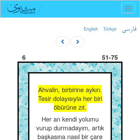
Toggl
naviga
English
Türkçe
فارسی
6
51-75
Ahvalin, birbirine aykırı.
Tesir dolayısıyla her biri
öbürüne zıt.
Her an kendi yolumu
vurup durmadayım, artık
başkasına nasıl bir çare