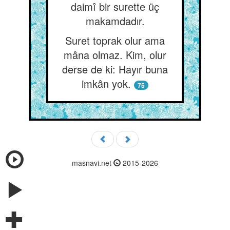
daimî bir surette üç
makamdadır.
Suret toprak olur ama
mâna olmaz. Kim, olur
derse de ki: Hayır buna
imkân yok.
75
masnavi.net
2015-2026