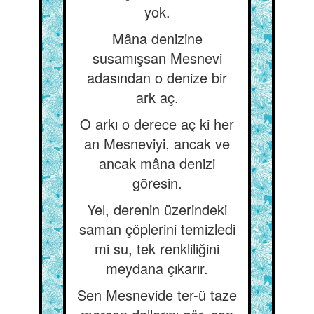
yok.
Mâna denizine
susamışsan Mesnevi
adasından o denize bir
ark aç.
O arkı o derece aç ki her
an Mesneviyi, ancak ve
ancak mâna denizi
göresin.
Yel, derenin üzerindeki
saman çöplerini temizledi
mi su, tek renkliliğini
meydana çıkarır.
Sen Mesnevide ter-ü taze