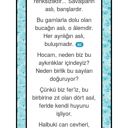
renksizliktir... Savaşların
aslı, barışlardır.
Bu gamlarla dolu olan
bucağın aslı, o âlemdir.
Her ayrılığın aslı,
buluşmadır.
60
Hocam, neden biz bu
aykırılıklar içindeyiz?
Neden birlik bu sayıları
doğuruyor?
Çünkü biz fer’iz, bu
birbirine zıt olan dört asıl,
feride kendi huyunu
işliyor.
Halbuki can cevheri,