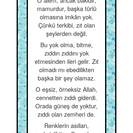
O âlem, ancak bâkidir,
mamurdur, başka türlü
olmasına imkân yok.
Çünkü terkibi, zıt olan
şeylerden değil.
Bu yok olma, bitme,
zıddın zıddını yok
etmesinden ileri gelir. Zıt
olmadı mı ebedilikten
başka bir şey olamaz.
O eşsiz, örneksiz Allah,
cennetten zıddı giderdi.
Orada güneş de yoktur,
zıddı olan zemheri de.
Renklerin asılları,