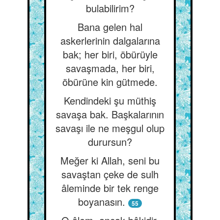
bulabilirim?
Bana gelen hal
askerlerinin dalgalarına
bak; her biri, öbürüyle
savaşmada, her biri,
öbürüne kin gütmede.
Kendindeki şu müthiş
savaşa bak. Başkalarının
savaşı ile ne meşgul olup
durursun?
Meğer ki Allah, seni bu
savaştan çeke de sulh
âleminde bir tek renge
boyanasın.
55