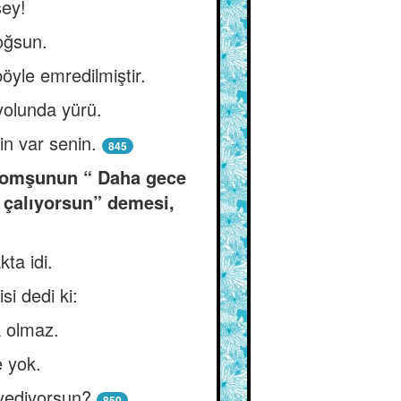
şey!
oğsun.
öyle emredilmiştir.
yolunda yürü.
in var senin.
845
, komşunun “ Daha gece
l çalıyorsun” demesi,
ta idi.
si dedi ki:
k olmaz.
e yok.
yediyorsun?
850