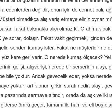
a edenlerden değildir, onun için de cennet balı, ağz
Müşteri olmadıkça alış veriş etmeye eliniz oynar mı
a bakar, fakat bakmakla alıcı olmaz ki. O ahmak bakı
ye sorar, dolaşır. Fakat vakit geçirmek, içinden de
elir, senden kumaş ister. Fakat ne müşteridir ne d
 yüz kere geri verir. O nerede kumaş ölçecek? Yel 
nin gelişi, alışverişi, nerede bir serserinin alayı, 
be bile yoktur. Ancak gevezelik eder, yoksa nered
maye yoktur; artık onun çirkin suratı nedir, alayı, ge
 pazarında sermaye altındır, orada da aşk ve iki ı
 giderse ömrü geçer, tamamı ile ham ve eli boş ola