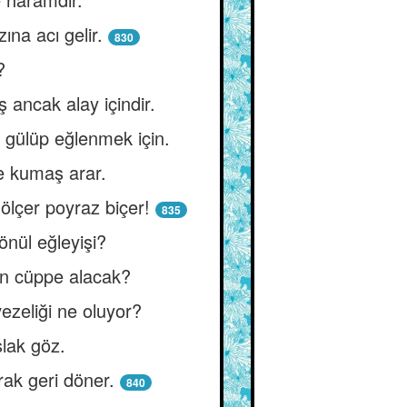
ına acı gelir.
830
?
ş ancak alay içindir.
 gülüp eğlenmek için.
e kumaş arar.
ölçer poyraz biçer!
835
gönül eğleyişi?
en cüppe alacak?
vezeliği ne oluyor?
slak göz.
rak geri döner.
840