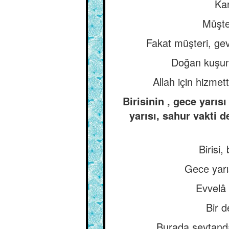
Kar
Müşte
Fakat müşteri, gev
Doğan kuşunu
Allah için hizmet
Birisinin , gece yarı
yarısı, sahur vakti 
Birisi
Gece yarıs
Evvelâ 
Bir d
Burada şeytanda