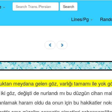
le
Search
Lines/Pg
Rand
uktan meydana gelen göz, varlığı tamamı ile yok g
iki göz, değişti de nurlandı mı bu düzgün cihan ma
nlamak haram oldu da onun için bu hakikatler no
erttir ama güzelim cennetin nimetleri cehennemliğe