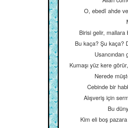
O, ebedî ahde vef
Birisi gelir, mallar
Bu kaça? Şu kaça? Di
Usancından g
Kumaşı yüz kere görür,
Nerede müşteri
Cebinde bir hab
Alışveriş için ser
Bu dünya
Kim eli boş pazara