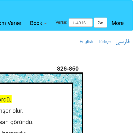
om Verse
Book
More
Verse:
Go
English
Türkçe
فارسی
826-850
ördü.
hşer olur.
ksan göründü.
 haramdır.