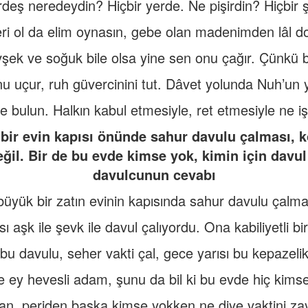
deş neredeydin? Hiçbir yerde. Ne pişirdin? Hiçbir 
ri ol da elim oynasın, gebe olan madenimden lâl d
şek ve soğuk bile olsa yine sen onu çağır. Çünkü b
 uçur, ruh güvercinini tut. Dâvet yolunda Nuh’un 
te bulun. Halkın kabul etmesiyle, ret etmesiyle ne iş
sı bir evin kapısı önünde sahur davulu çalması
değil. Bir de bu evde kimse yok, kimin için davu
davulcunun cevabı
, büyük bir zatın evinin kapısında sahur davulu çalmak
ı aşk ile şevk ile davul çalıyordu. Ona kabiliyetli biri
bu davulu, seher vakti çal, gece yarısı bu kepazeli
e ey hevesli adam, şunu da bil ki bu evde hiç kims
n, periden başka kimse yokken ne diye vaktini za