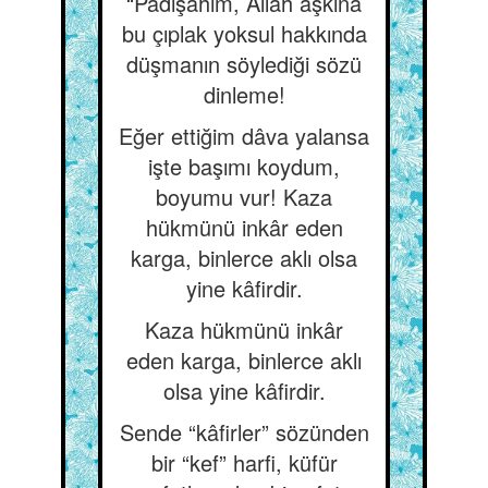
“Padişahım, Allah aşkına
bu çıplak yoksul hakkında
düşmanın söylediği sözü
dinleme!
Eğer ettiğim dâva yalansa
işte başımı koydum,
boyumu vur! Kaza
hükmünü inkâr eden
karga, binlerce aklı olsa
yine kâfirdir.
Kaza hükmünü inkâr
eden karga, binlerce aklı
olsa yine kâfirdir.
Sende “kâfirler” sözünden
bir “kef” harfi, küfür