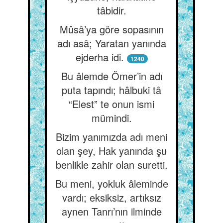
tâbidir.
Mûsâ’ya göre sopasının
adı asâ; Yaratan yanında
ejderha idi.
1240
Bu âlemde Ömer’in adı
puta tapındı; hâlbuki tâ
“Elest” te onun ismi
mümindi.
Bizim yanımızda adı meni
olan şey, Hak yanında şu
benlikle zahir olan suretti.
Bu meni, yokluk âleminde
vardı; eksiksiz, artıksız
aynen Tanrı’nın ilminde