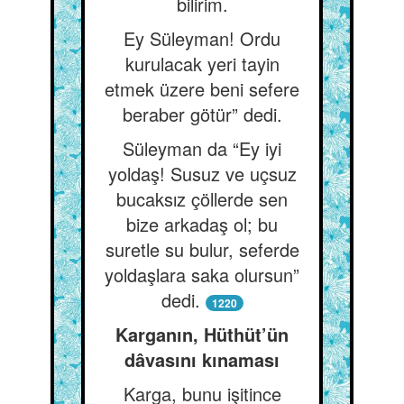
bilirim.
Ey Süleyman! Ordu
kurulacak yeri tayin
etmek üzere beni sefere
beraber götür” dedi.
Süleyman da “Ey iyi
yoldaş! Susuz ve uçsuz
bucaksız çöllerde sen
bize arkadaş ol; bu
suretle su bulur, seferde
yoldaşlara saka olursun”
dedi.
1220
Karganın, Hüthüt’ün
dâvasını kınaması
Karga, bunu işitince