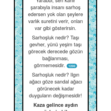
Yarabbi, sen kahır
şarabıyla insanı sarhoş
edersen yok olan şeylere
varlık suretini verir, onları
var gibi gösterirsin.
Sarhoşluk nedir? Taşı
gevher, yünü yeşim taşı
görecek derecede gözün
bağlanması,
görmemesidir.
1200
Sarhoşluk nedir? Ilgın
ağacı göze sandal ağacı
görünecek kadar
duyguların değişmesidir!
Kaza gelince aydın