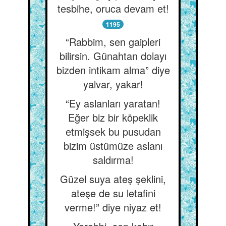
tesbihe, oruca devam et!
1195
“Rabbim, sen gaipleri
bilirsin. Günahtan dolayı
bizden intikam alma” diye
yalvar, yakar!
“Ey aslanları yaratan!
Eğer biz bir köpeklik
etmişsek bu pusudan
bizim üstümüze aslanı
saldırma!
Güzel suya ateş şeklini,
ateşe de su letafini
verme!” diye niyaz et!