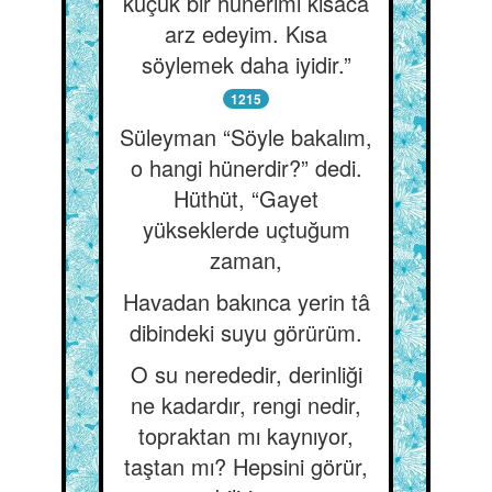
küçük bir hünerimi kısaca
arz edeyim. Kısa
söylemek daha iyidir.”
1215
Süleyman “Söyle bakalım,
o hangi hünerdir?” dedi.
Hüthüt, “Gayet
yükseklerde uçtuğum
zaman,
Havadan bakınca yerin tâ
dibindeki suyu görürüm.
O su nerededir, derinliği
ne kadardır, rengi nedir,
topraktan mı kaynıyor,
taştan mı? Hepsini görür,