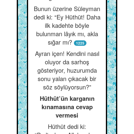
Bunun üzerine Süleyman
dedi ki: “Ey Hüthüt! Daha
ilk kadehte böyle
bulunman lâyık mı, akla
sığar mı?
1225
Ayran içen! Kendini nasıl
oluyor da sarhoş
gösteriyor, huzurumda
sonu yalan çıkacak bir
söz söylüyorsun?”
Hüthüt’ün karganın
kınamasına cevap
vermesi
Hüthüt dedi ki: