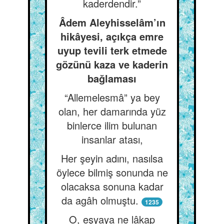
kaderdendir.”
Âdem Aleyhisselâm’ın
hikâyesi, açıkça emre
uyup tevili terk etmede
gözünü kaza ve kaderin
bağlaması
“Allemelesmâ” ya bey
olan, her damarında yüz
binlerce ilim bulunan
insanlar atası,
Her şeyin adını, nasılsa
öylece bilmiş sonunda ne
olacaksa sonuna kadar
da agâh olmuştu.
1235
O, eşyaya ne lâkap