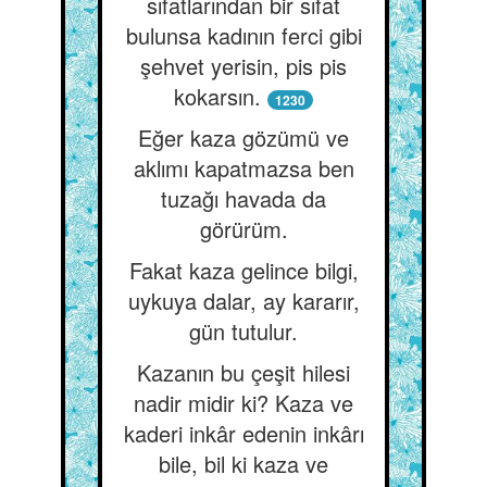
sıfatlarından bir sıfat
bulunsa kadının ferci gibi
şehvet yerisin, pis pis
kokarsın.
1230
Eğer kaza gözümü ve
aklımı kapatmazsa ben
tuzağı havada da
görürüm.
Fakat kaza gelince bilgi,
uykuya dalar, ay kararır,
gün tutulur.
Kazanın bu çeşit hilesi
nadir midir ki? Kaza ve
kaderi inkâr edenin inkârı
bile, bil ki kaza ve