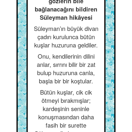
gözlerin bile
bağlanacağını bildiren
Süleyman hikâyesi
Süleyman’ın büyük divan
çadırı kurulunca bütün
kuşlar huzuruna geldiler.
Onu, kendilerinin dilini
anlar, sırrını bilir bir zat
bulup huzuruna canla,
başla bir bir koştular.
Bütün kuşlar, cik cik
ötmeyi bırakmışlar;
kardeşinin seninle
konuşmasından daha
fasih bir surette