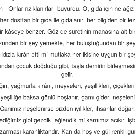
çin “ Onlar rızıklanırlar” buyurdu. O, gıda için ne ağız
er dosttan bir gıda ile gıdalanır, her bilgiden bir lez
bir kâseye benzer. Göz de suretinin manasına ait bir
zünden bir şey yemekte, her buluştuğundan bir şey
yıldızla kırân etti mi mutlaka her ikisine uygun bir ş
ından çocuk doğduğu gibi, taşla demirin birleşmes
gelir.
ın, yağmurla kırânı, meyveleri, yeşillikleri, çiçekleri b
 yeşilliğe baksa gönlü hoşlanır, gamı gider, neşeleni
Canımız neşelenirse bizden iyilikler, ihsanlar doğar.
ediğimiz gibi gezdik, eğlendik mi karnımız acıkır, işt
zarması karanlıktandır. Kan da hoş ve gül renkli gü