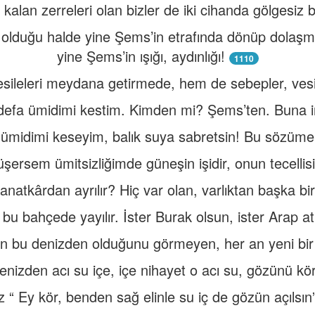
kalan zerreleri olan bizler de iki cihanda gölgesiz b
e olduğu halde yine Şems’in etrafında dönüp dolaş
yine Şems’in ışığı, aydınlığı!
1110
sileleri meydana getirmede, hem de sebepler, ves
defa ümidimi kestim. Kimden mi? Şems’ten. Buna i
ümidimi keseyim, balık suya sabretsin! Bu sözüme
üşersem ümitsizliğimde güneşin işidir, onun tecellis
sanatkârdan ayrılır? Hiç var olan, varlıktan başka bi
 bu bahçede yayılır. İster Burak olsun, ister Arap atl
in bu denizden olduğunu görmeyen, her an yeni bir 
denizden acı su içe, içe nihayet o acı su, gözünü kör
z “ Ey kör, benden sağ elinle su iç de gözün açılsın”