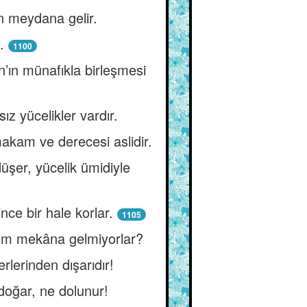
en meydana gelir.
.
1100
an’ın münafıkla birleşmesi
 yücelikler vardır.
makam ve derecesi aslidir.
üşer, yücelik ümidiyle
ince bir hale korlar.
1105
ğum mekâna gelmiyorlar?
lerinden dışarıdır!
doğar, ne dolunur!