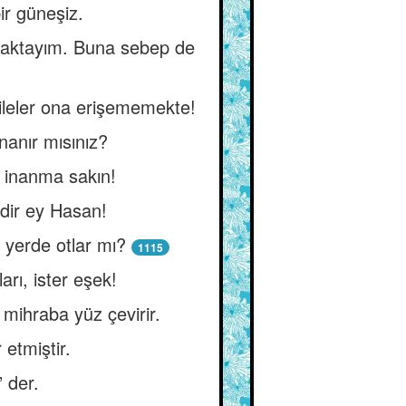
ir güneşiz.
maktayım. Buna sebep de
ileler ona erişememekte!
nanır mısınız?
 inanma sakın!
idir ey Hasan!
r yerde otlar mı?
1115
arı, ister eşek!
mihraba yüz çevirir.
 etmiştir.
 der.