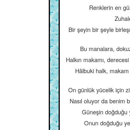
Renklerin en güz
Zuhale
Bir şeyin bir şeyle birle
Bu manalara, dokuz
Halkın makamı, derecesi a
Hâlbuki halk, makam v
On günlük yücelik için zil
Nasıl oluyor da benim 
Güneşin doğduğu ye
Onun doğduğu yer,