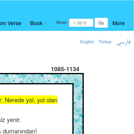
om Verse
Book
More
Verse:
Go
English
Türkçe
فارسی
1085-1134
r. Nerede yol, yol olan
iz yenir.
rş dumanından!