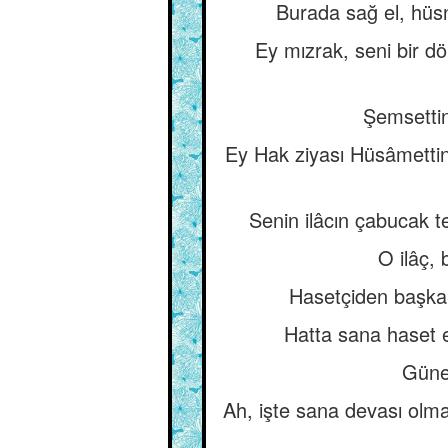
Burada sağ el, hüsn
Ey mızrak, seni bir d
Şemsettin
Ey Hak ziyası Hüsâmettin
Senin ilâcın çabucak tes
O ilâç, 
Hasetçiden başka b
Hatta sana haset e
Güneş
Ah, işte sana devası olm