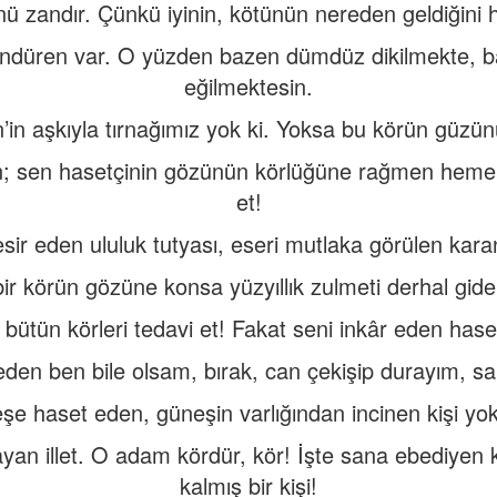
ü zandır. Çünkü iyinin, kötünün nereden geldiğini h
öndüren var. O yüzden bazen dümdüz dikilmekte, ba
eğilmektesin.
’in aşkıyla tırnağımız yok ki. Yoksa bu körün güzün
; sen hasetçinin gözünün körlüğüne rağmen hemen y
et!
ir eden ululuk tutyası, eseri mutlaka görülen karanlık
bir körün gözüne konsa yüzyıllık zulmeti derhal gider
ütün körleri tedavi et! Fakat seni inkâr eden hase
den ben bile olsam, bırak, can çekişip durayım, s
e haset eden, güneşin varlığından incinen kişi y
ayan illet. O adam kördür, kör! İşte sana ebediyen
kalmış bir kişi!