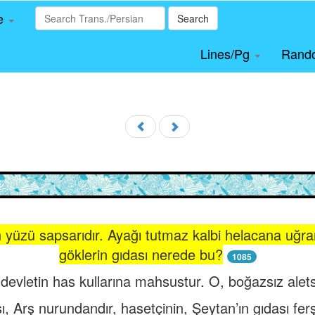
le
Search
Lines/Pg
Rand
n yüzü sapsarıdır. Ayağı tutmaz kalbi helacana uğra
göklerin gıdası nerede bu?
1085
devletin has kullarına mahsustur. O, boğazsız alets
ı, Arş nurundandır, hasetçinin, Şeytan’ın gıdası fe