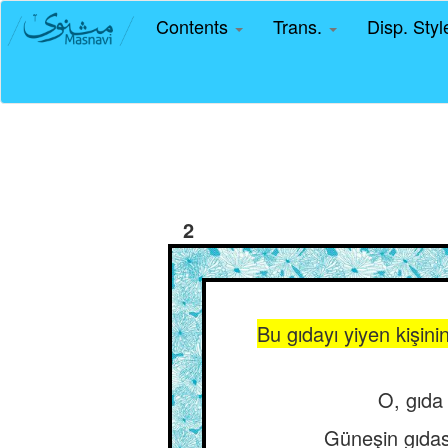
Contents
Trans.
Disp. Sty
2
Bu gıdayı yiyen kişini
O, gıda 
Güneşin gıdas