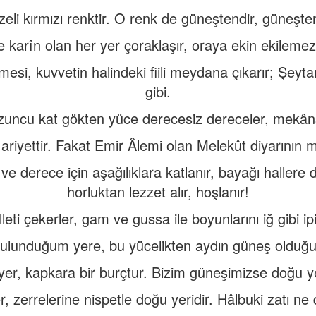
eli kırmızı renktir. O renk de güneştendir, güneşt
 karîn olan her yer çoraklaşır, oraya ekin ekilemez
şmesi, kuvvetin halindeki fiili meydana çıkarır; Şeyt
gibi.
uncu kat gökten yüce derecesiz dereceler, mekânsız
riyettir. Fakat Emir Âlemi olan Melekût diyarının 
e derece için aşağılıklara katlanır, bayağı hallere d
horluktan lezzet alır, hoşlanır!
leti çekerler, gam ve gussa ile boyunlarını iğ gibi ip
bulunduğum yere, bu yücelikten aydın güneş oldu
r, kapkara bir burçtur. Bizim güneşimizse doğu yer
 zerrelerine nispetle doğu yeridir. Hâlbuki zatı ne 