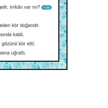
gelir, imkân var mı?
1130
eden kör doğandır.
sında kaldı.
gözünü kör etti;
sına uğrattı.