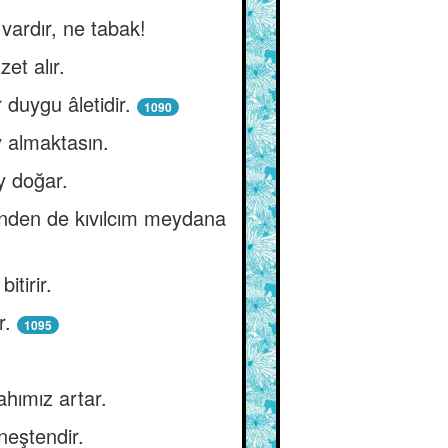
 vardır, ne tabak!
zet alır.
 duygu âletidir.
1090
 almaktasın.
ey doğar.
inden de kıvılcım meydana
itirir.
r.
1095
ahımız artar.
neştendir.