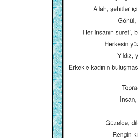
Allah, şehitler i
Gönül, h
Her insanın sureti, 
Herkesin yü
Yıldız, 
Erkekle kadının buluşmas
Toprağ
İnsan,
Güzelce, dil
Rengin kı