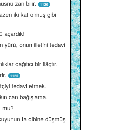
üsnü zan bilir.
1120
zen iki kat olmuş gibi
ü açardık!
ürü, onun illetini tedavi
lar dağıtıcı bir ilâçtır.
ir.
1125
tçiyi tedavi etmek.
akın can bağışlama.
ok mu?
 kuyunun ta dibine düşmüş