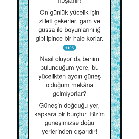
hoşlanır!
On günlük yücelik için
zilleti çekerler, gam ve
gussa ile boyunlarını iğ
gibi ipince bir hale korlar.
1105
Nasıl oluyor da benim
bulunduğum yere, bu
yücelikten aydın güneş
olduğum mekâna
gelmiyorlar?
Güneşin doğduğu yer,
kapkara bir burçtur. Bizim
güneşimizse doğu
yerlerinden dışarıdır!