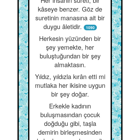
Her insanın sureti, bir
kâseye benzer. Göz de
suretinin manasına ait bir
duygu âletidir.
1090
Herkesin yüzünden bir
şey yemekte, her
buluştuğundan bir şey
almaktasın.
Yıldız, yıldızla kırân etti mi
mutlaka her ikisine uygun
bir şey doğar.
Erkekle kadının
buluşmasından çocuk
doğduğu gibi, taşla
demirin birleşmesinden