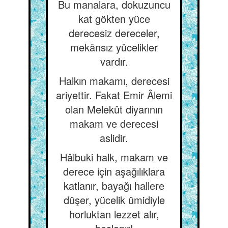
Bu manalara, dokuzuncu
kat gökten yüce
derecesiz dereceler,
mekânsız yücelikler
vardır.
Halkın makamı, derecesi
ariyettir. Fakat Emir Âlemi
olan Melekût diyarının
makam ve derecesi
aslidir.
Hâlbuki halk, makam ve
derece için aşağılıklara
katlanır, bayağı hallere
düşer, yücelik ümidiyle
horluktan lezzet alır,