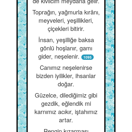
de kıvılcım meydana gelir.
Toprağın, yağmurla kırânı,
meyveleri, yeşillikleri,
çiçekleri bitirir.
İnsan, yeşilliğe baksa
gönlü hoşlanır, gamı
gider, neşelenir.
1095
Canımız neşelenirse
bizden iyilikler, ihsanlar
doğar.
Güzelce, dilediğimiz gibi
gezdik, eğlendik mi
karnımız acıkır, iştahımız
artar.
Rengin kızarması