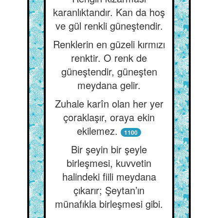
karanlıktandır. Kan da hoş
ve gül renkli güneştendir.
Renklerin en güzeli kırmızı
renktir. O renk de
güneştendir, güneşten
meydana gelir.
Zuhale karîn olan her yer
çoraklaşır, oraya ekin
ekilemez.
1100
Bir şeyin bir şeyle
birleşmesi, kuvvetin
halindeki fiili meydana
çıkarır; Şeytan’ın
münafıkla birleşmesi gibi.