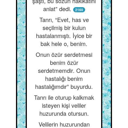
şaştı, bu sözün hakikatini
anlat” dedi.
2160
Tanrı, “Evet, has ve
seçilmiş bir kulun
hastalanmıştı. İyice bir
bak hele o, benim.
Onun özür serdetmesi
benim özür
serdetmemdir. Onun
hastalığı benim
hastalığımdır” buyurdu.
Tanrı ile oturup kalkmak
isteyen kişi veliler
huzurunda otursun.
Velilerin huzurundan