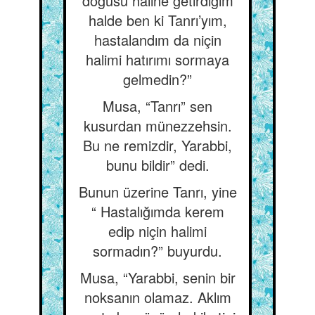
doğusu haline getirdiğim
halde ben ki Tanrı’yım,
hastalandım da niçin
halimi hatırımı sormaya
gelmedin?”
Musa, “Tanrı” sen
kusurdan münezzehsin.
Bu ne remizdir, Yarabbi,
bunu bildir” dedi.
Bunun üzerine Tanrı, yine
“ Hastalığımda kerem
edip niçin halimi
sormadın?” buyurdu.
Musa, “Yarabbi, senin bir
noksanın olamaz. Aklım