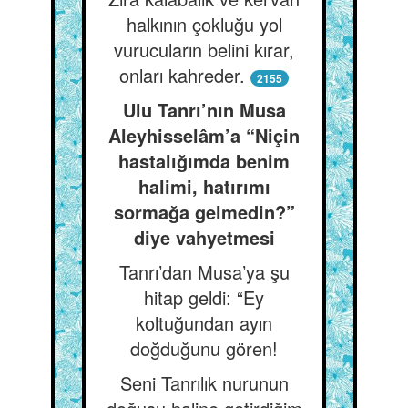
halkının çokluğu yol
vurucuların belini kırar,
onları kahreder.
2155
Ulu Tanrı’nın Musa
Aleyhisselâm’a “Niçin
hastalığımda benim
halimi, hatırımı
sormağa gelmedin?”
diye vahyetmesi
Tanrı’dan Musa’ya şu
hitap geldi: “Ey
koltuğundan ayın
doğduğunu gören!
Seni Tanrılık nurunun