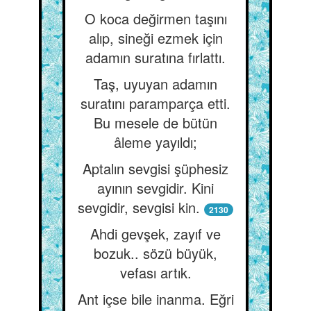
O koca değirmen taşını
alıp, sineği ezmek için
adamın suratına fırlattı.
Taş, uyuyan adamın
suratını paramparça etti.
Bu mesele de bütün
âleme yayıldı;
Aptalın sevgisi şüphesiz
ayının sevgidir. Kini
sevgidir, sevgisi kin.
2130
Ahdi gevşek, zayıf ve
bozuk.. sözü büyük,
vefası artık.
Ant içse bile inanma. Eğri