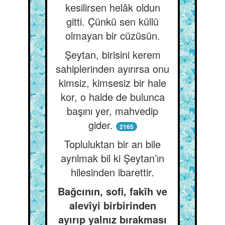
kesilirsen helâk oldun
gitti. Çünkü sen küllü
olmayan bir cüzüsün.
Şeytan, birisini kerem
sahiplerinden ayırırsa onu
kimsiz, kimsesiz bir hale
kor, o halde de bulunca
başını yer, mahvedip
gider.
2165
Topluluktan bir an bile
ayrılmak bil ki Şeytan’ın
hilesinden ibarettir.
Bağcının, sofi, fakîh ve
alevîyi birbirinden
ayırıp yalnız bırakması