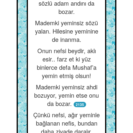
sözlü adam andını da
bozar.
Mademki yeminsiz sözü
yalan. Hilesine yeminine
de inanma.
Onun nefsi beydir, aklı
esir.. farz et ki yüz
binlerce defa Mushaf’a
yemin etmiş olsun!
Mademki yeminsiz ahdi
bozuyor, yemin etse onu
da bozar.
2135
Çünkü nefsi, ağır yeminle
bağlanan nefis, bundan
daha ziyade daralır,