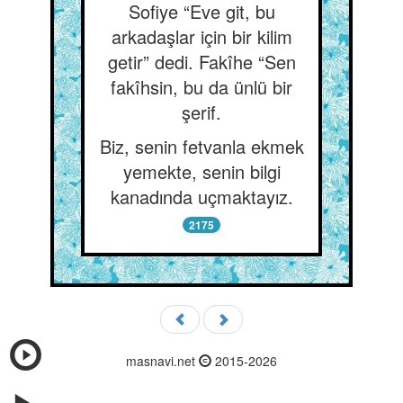
Sofiye “Eve git, bu
arkadaşlar için bir kilim
getir” dedi. Fakîhe “Sen
fakîhsin, bu da ünlü bir
şerif.
Biz, senin fetvanla ekmek
yemekte, senin bilgi
kanadında uçmaktayız.
2175
masnavi.net
2015-2026