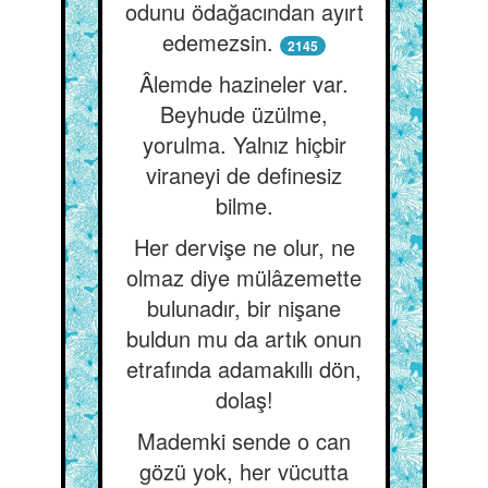
odunu ödağacından ayırt
edemezsin.
2145
Âlemde hazineler var.
Beyhude üzülme,
yorulma. Yalnız hiçbir
viraneyi de definesiz
bilme.
Her dervişe ne olur, ne
olmaz diye mülâzemette
bulunadır, bir nişane
buldun mu da artık onun
etrafında adamakıllı dön,
dolaş!
Mademki sende o can
gözü yok, her vücutta