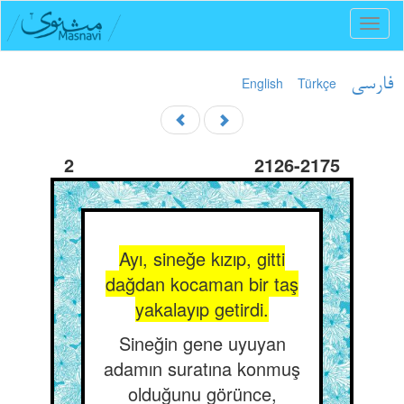
Toggl
naviga
English
Türkçe
فارسی
2
2126-2175
Ayı, sineğe kızıp, gitti
dağdan kocaman bir taş
yakalayıp getirdi.
Sineğin gene uyuyan
adamın suratına konmuş
olduğunu görünce,