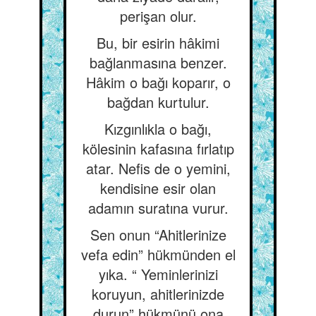
perişan olur.
Bu, bir esirin hâkimi
bağlanmasına benzer.
Hâkim o bağı koparır, o
bağdan kurtulur.
Kızgınlıkla o bağı,
kölesinin kafasına fırlatıp
atar. Nefis de o yemini,
kendisine esir olan
adamın suratına vurur.
Sen onun “Ahitlerinize
vefa edin” hükmünden el
yıka. “ Yeminlerinizi
koruyun, ahitlerinizde
durun” hükmünü ona