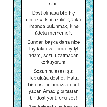
olur.
Dost olmasa bile hiç
olmazsa kini azalır. Çünkü
ihsanda bulunmak, kine
âdeta merhemdir.
Bundan başka daha nice
faydaları var ama ey iyi
adam, sözü uzatmadan
korkuyorum.
Sözün hülâsası şu:
Topluluğa dost ol. Hatta
bir dost bulamazsan put
yapan Amad gibi taştan
bir dost yont, onu sev!
Zira kalabalık ve kervan