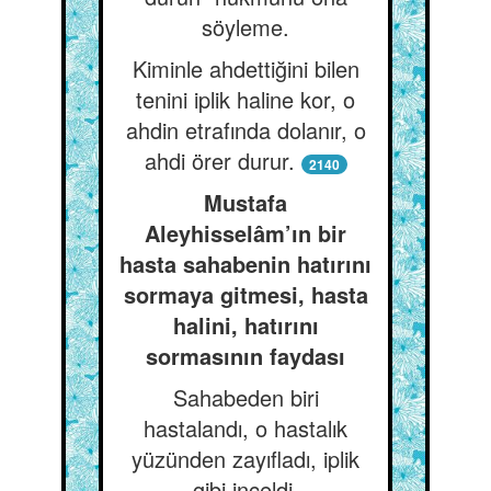
söyleme.
Kiminle ahdettiğini bilen
tenini iplik haline kor, o
ahdin etrafında dolanır, o
ahdi örer durur.
2140
Mustafa
Aleyhisselâm’ın bir
hasta sahabenin hatırını
sormaya gitmesi, hasta
halini, hatırını
sormasının faydası
Sahabeden biri
hastalandı, o hastalık
yüzünden zayıfladı, iplik
gibi inceldi.