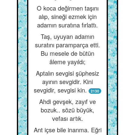
O koca değirmen taşını
alıp, sineği ezmek için
adamın suratına fırlattı.
Taş, uyuyan adamın
suratını paramparça etti.
Bu mesele de bütün
âleme yayıldı;
Aptalın sevgisi şüphesiz
ayının sevgidir. Kini
sevgidir, sevgisi kin.
2130
Ahdi gevşek, zayıf ve
bozuk.. sözü büyük,
vefası artık.
Ant içse bile inanma. Eğri