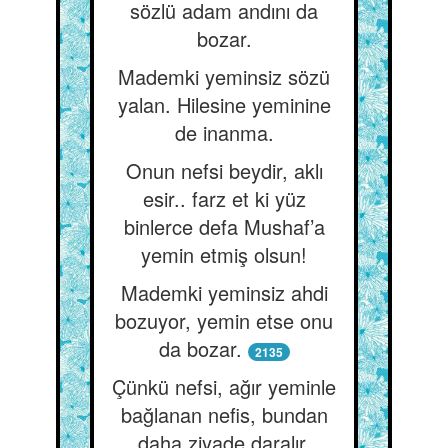
sözlü adam andını da
bozar.
Mademki yeminsiz sözü
yalan. Hilesine yeminine
de inanma.
Onun nefsi beydir, aklı
esir.. farz et ki yüz
binlerce defa Mushaf’a
yemin etmiş olsun!
Mademki yeminsiz ahdi
bozuyor, yemin etse onu
da bozar.
2135
Çünkü nefsi, ağır yeminle
bağlanan nefis, bundan
daha ziyade daralır,