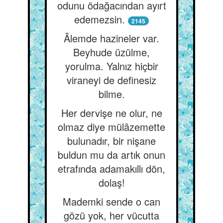
odunu ödağacından ayırt
edemezsin.
2145
Âlemde hazineler var.
Beyhude üzülme,
yorulma. Yalnız hiçbir
viraneyi de definesiz
bilme.
Her dervişe ne olur, ne
olmaz diye mülâzemette
bulunadır, bir nişane
buldun mu da artık onun
etrafında adamakıllı dön,
dolaş!
Mademki sende o can
gözü yok, her vücutta