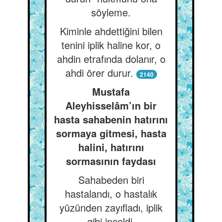
söyleme.
Kiminle ahdettiğini bilen
tenini iplik haline kor, o
ahdin etrafında dolanır, o
ahdi örer durur.
2140
Mustafa
Aleyhisselâm’ın bir
hasta sahabenin hatırını
sormaya gitmesi, hasta
halini, hatırını
sormasının faydası
Sahabeden biri
hastalandı, o hastalık
yüzünden zayıfladı, iplik
gibi inceldi.