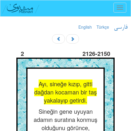
Toggl
naviga
English
Türkçe
فارسی
2
2126-2150
Ayı, sineğe kızıp, gitti
dağdan kocaman bir taş
yakalayıp getirdi.
Sineğin gene uyuyan
adamın suratına konmuş
olduğunu görünce,