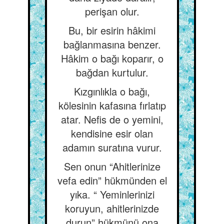
perişan olur.
Bu, bir esirin hâkimi
bağlanmasına benzer.
Hâkim o bağı koparır, o
bağdan kurtulur.
Kızgınlıkla o bağı,
kölesinin kafasına fırlatıp
atar. Nefis de o yemini,
kendisine esir olan
adamın suratına vurur.
Sen onun “Ahitlerinize
vefa edin” hükmünden el
yıka. “ Yeminlerinizi
koruyun, ahitlerinizde
durun” hükmünü ona