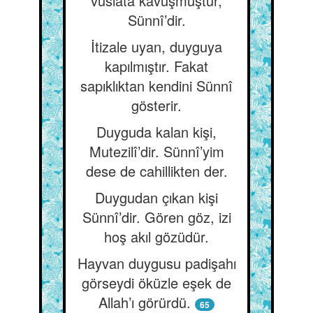
vuslata kavuşmuştur,
Sünnî’dir.
İtizale uyan, duyguya
kapılmıştır. Fakat
sapıklıktan kendini Sünnî
gösterir.
Duyguda kalan kişi,
Mutezilî’dir. Sünnî’yim
dese de cahillikten der.
Duygudan çıkan kişi
Sünnî’dir. Gören göz, izi
hoş akıl gözüdür.
Hayvan duygusu padişahı
görseydi öküzle eşek de
Allah’ı görürdü.
65