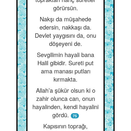
görürsün.
Nakşı da müşahede
edersin, nakkaşı da.
Devlet yaygısını da, onu
döşeyeni de.
Sevgilimin hayali bana
Halil gibidir. Sureti put
ama manası putları
kırmakta.
Allah’a şükür olsun ki o
zahir olunca can, onun
hayalinden, kendi hayalini
gördü.
75
Kapısının toprağı,