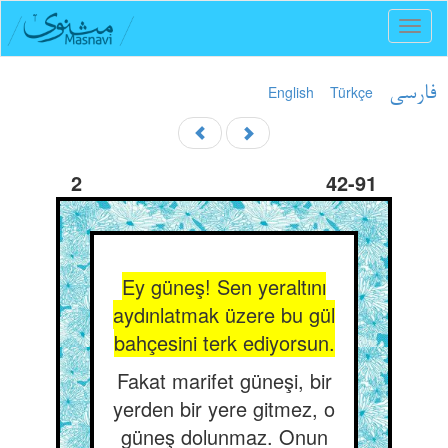
Toggl
naviga
English
Türkçe
فارسی
2
42-91
Ey güneş! Sen yeraltını
aydınlatmak üzere bu gül
bahçesini terk ediyorsun.
Fakat marifet güneşi, bir
yerden bir yere gitmez, o
güneş dolunmaz. Onun