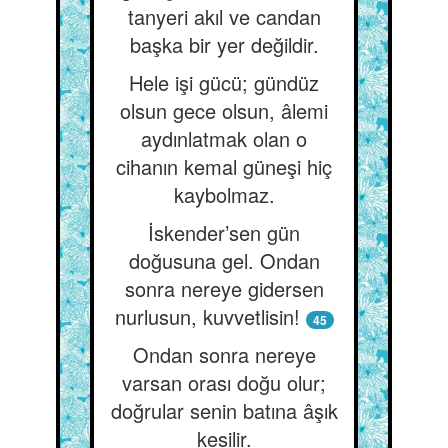
tanyeri akıl ve candan
başka bir yer değildir.
Hele işi gücü; gündüz
olsun gece olsun, âlemi
aydınlatmak olan o
cihanın kemal güneşi hiç
kaybolmaz.
İskender’sen gün
doğusuna gel. Ondan
sonra nereye gidersen
nurlusun, kuvvetlisin!
45
Ondan sonra nereye
varsan orası doğu olur;
doğrular senin batına âşık
kesilir.