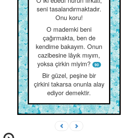
O iki ebedî nurun firkati,
seni tasalandırmaktadır.
Onu koru!
O mademki beni
çağırmakta, ben de
kendime bakayım. Onun
cazibesine lâyık mıyım,
yoksa çirkin miyim?
90
Bir güzel, peşine bir
çirkini takarsa onunla alay
ediyor demektir.