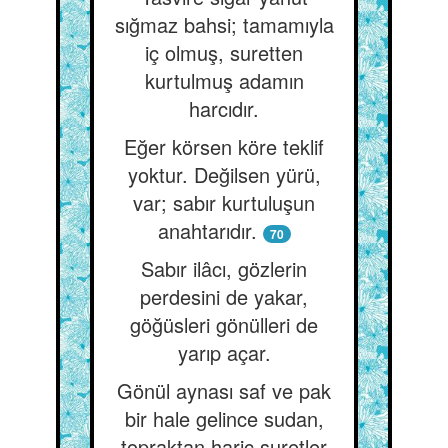
sığmaz bahsi; tamamıyla
iç olmuş, suretten
kurtulmuş adamın
harcıdır.
Eğer körsen köre teklif
yoktur. Değilsen yürü,
var; sabır kurtuluşun
anahtarıdır.
70
Sabır ilâcı, gözlerin
perdesini de yakar,
göğüsleri gönülleri de
yarıp açar.
Gönül aynası saf ve pak
bir hale gelince sudan,
topraktan hariç suretler