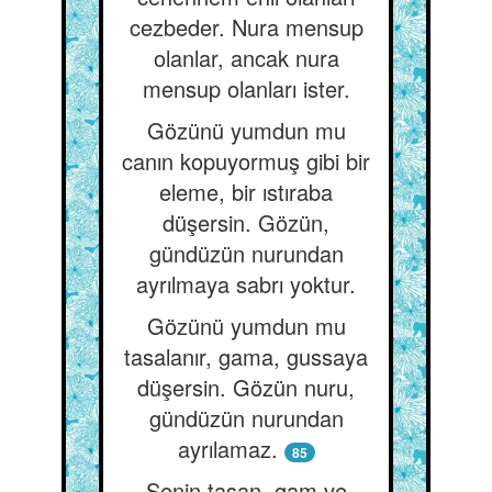
cezbeder. Nura mensup
olanlar, ancak nura
mensup olanları ister.
Gözünü yumdun mu
canın kopuyormuş gibi bir
eleme, bir ıstıraba
düşersin. Gözün,
gündüzün nurundan
ayrılmaya sabrı yoktur.
Gözünü yumdun mu
tasalanır, gama, gussaya
düşersin. Gözün nuru,
gündüzün nurundan
ayrılamaz.
85
Senin tasan, gam ve