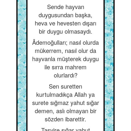
Sende hayvan
duygusundan başka,
heva ve hevesten dışarı
bir duygu olmasaydı.
Âdemoğulları; nasıl olurda
mükerrem, nasıl olur da
hayvanla müşterek duygu
ile sırra mahrem
olurlardı?
Sen suretten
kurtulmadıkça Allah ya
surete sığmaz yahut sığar
demen, aslı olmayan bir
sözden ibarettir.
Tasvire sığar yahut