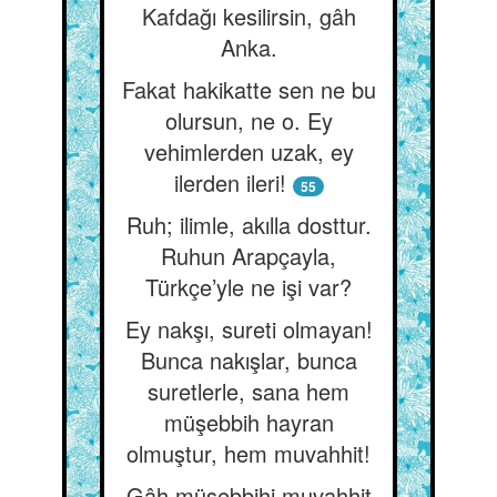
Kafdağı kesilirsin, gâh
Anka.
Fakat hakikatte sen ne bu
olursun, ne o. Ey
vehimlerden uzak, ey
ilerden ileri!
55
Ruh; ilimle, akılla dosttur.
Ruhun Arapçayla,
Türkçe’yle ne işi var?
Ey nakşı, sureti olmayan!
Bunca nakışlar, bunca
suretlerle, sana hem
müşebbih hayran
olmuştur, hem muvahhit!
Gâh müşebbihi muvahhit