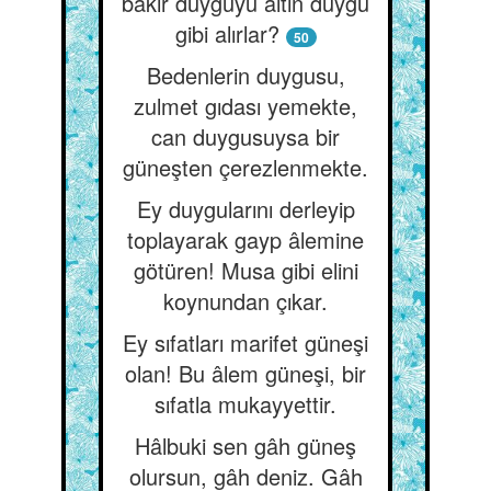
bakır duyguyu altın duygu
gibi alırlar?
50
Bedenlerin duygusu,
zulmet gıdası yemekte,
can duygusuysa bir
güneşten çerezlenmekte.
Ey duygularını derleyip
toplayarak gayp âlemine
götüren! Musa gibi elini
koynundan çıkar.
Ey sıfatları marifet güneşi
olan! Bu âlem güneşi, bir
sıfatla mukayyettir.
Hâlbuki sen gâh güneş
olursun, gâh deniz. Gâh