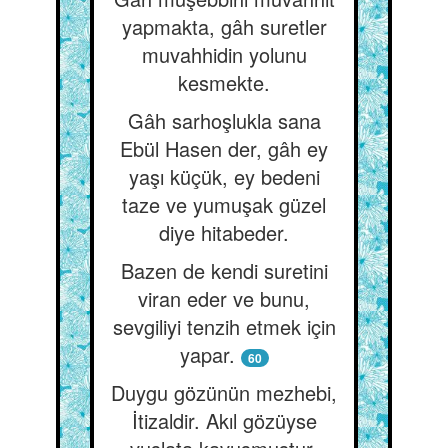
yapmakta, gâh suretler
muvahhidin yolunu
kesmekte.
Gâh sarhoşlukla sana
Ebül Hasen der, gâh ey
yaşı küçük, ey bedeni
taze ve yumuşak güzel
diye hitabeder.
Bazen de kendi suretini
viran eder ve bunu,
sevgiliyi tenzih etmek için
yapar.
60
Duygu gözünün mezhebi,
İtizaldir. Akıl gözüyse