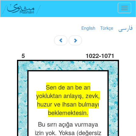
Toggl
naviga
English
Türkçe
فارسی
5
1022-1071
Sen de an be an
yokluktan anlayış, zevk,
huzur ve ihsan bulmayı
beklemektesin.
Bu sırrı açığa vurmaya
izin yok. Yoksa (değersiz