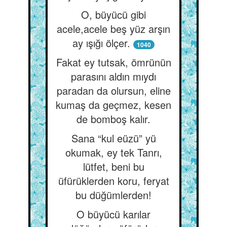
O, büyücü gibi
acele,acele beş yüz arşın
ay ışığı ölçer.
1040
Fakat ey tutsak, ömrünün
parasını aldın mıydı
paradan da olursun, eline
kumaş da geçmez, kesen
de bomboş kalır.
Sana “kul eüzü” yü
okumak, ey tek Tanrı,
lütfet, beni bu
üfürüklerden koru, feryat
bu düğümlerden!
O büyücü karılar