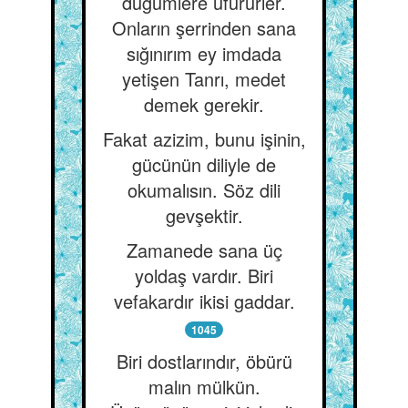
düğümlere üfürürler.
Onların şerrinden sana
sığınırım ey imdada
yetişen Tanrı, medet
demek gerekir.
Fakat azizim, bunu işinin,
gücünün diliyle de
okumalısın. Söz dili
gevşektir.
Zamanede sana üç
yoldaş vardır. Biri
vefakardır ikisi gaddar.
1045
Biri dostlarındır, öbürü
malın mülkün.