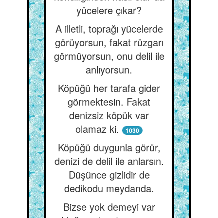
yücelere çıkar?
A illetli, toprağı yücelerde
görüyorsun, fakat rüzgarı
görmüyorsun, onu delil ile
anlıyorsun.
Köpüğü her tarafa gider
görmektesin. Fakat
denizsiz köpük var
olamaz ki.
1030
Köpüğü duygunla görür,
denizi de delil ile anlarsın.
Düşünce gizlidir de
dedikodu meydanda.
Bizse yok demeyi var