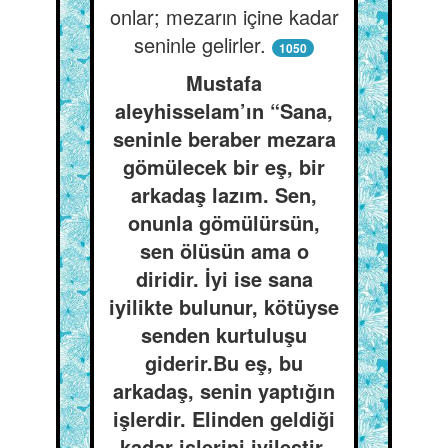
onlar; mezarın içine kadar
seninle gelirler.
1050
Mustafa
aleyhisselam’ın “Sana,
seninle beraber mezara
gömülecek bir eş, bir
arkadaş lazım. Sen,
onunla gömülürsün,
sen ölüsün ama o
diridir. İyi ise sana
iyilikte bulunur, kötüyse
senden kurtuluşu
giderir.Bu eş, bu
arkadaş, senin yaptığın
işlerdir. Elinden geldiği
kadar işlerini iyileştir,