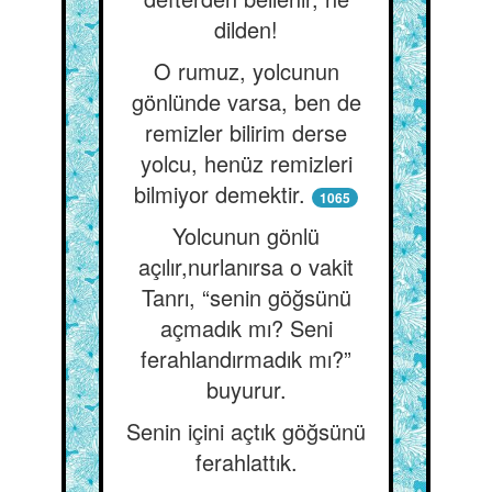
dilden!
O rumuz, yolcunun
gönlünde varsa, ben de
remizler bilirim derse
yolcu, henüz remizleri
bilmiyor demektir.
1065
Yolcunun gönlü
açılır,nurlanırsa o vakit
Tanrı, “senin göğsünü
açmadık mı? Seni
ferahlandırmadık mı?”
buyurur.
Senin içini açtık göğsünü
ferahlattık.