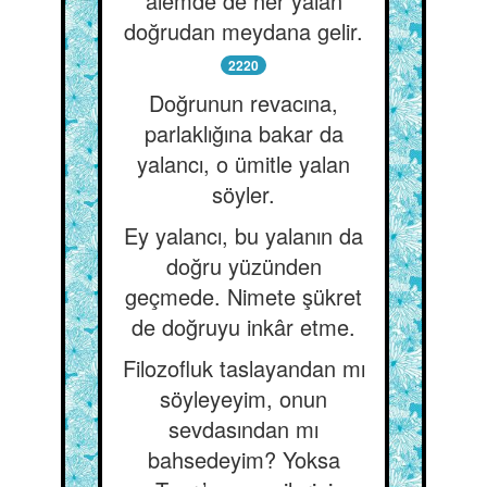
âlemde de her yalan
doğrudan meydana gelir.
2220
Doğrunun revacına,
parlaklığına bakar da
yalancı, o ümitle yalan
söyler.
Ey yalancı, bu yalanın da
doğru yüzünden
geçmede. Nimete şükret
de doğruyu inkâr etme.
Filozofluk taslayandan mı
söyleyeyim, onun
sevdasından mı
bahsedeyim? Yoksa