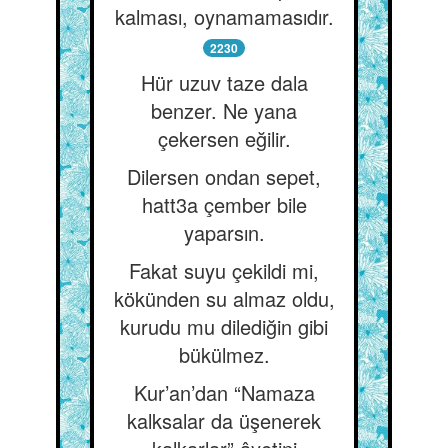
kalması, oynamamasıdır.
2230
Hür uzuv taze dala
benzer. Ne yana
çekersen eğilir.
Dilersen ondan sepet,
hatt3a çember bile
yaparsın.
Fakat suyu çekildi mi,
kökünden su almaz oldu,
kurudu mu dilediğin gibi
bükülmez.
Kur’an’dan “Namaza
kalksalar da üşenerek