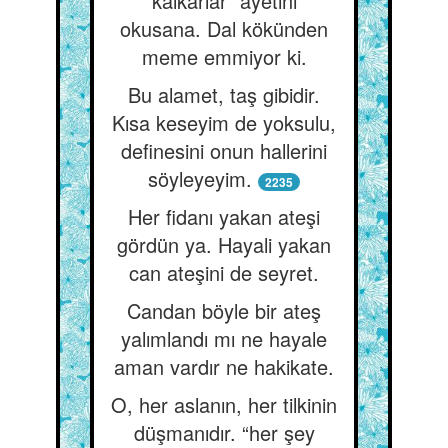
kalkarlar” âyetini
okusana. Dal kökünden
meme emmiyor ki.
Bu alamet, taş gibidir.
Kısa keseyim de yoksulu,
definesini onun hallerini
söyleyeyim.
2235
Her fidanı yakan ateşi
gördün ya. Hayali yakan
can ateşini de seyret.
Candan böyle bir ateş
yalımlandı mı ne hayale
aman vardır ne hakikate.
O, her aslanın, her tilkinin
düşmanıdır. “her şey