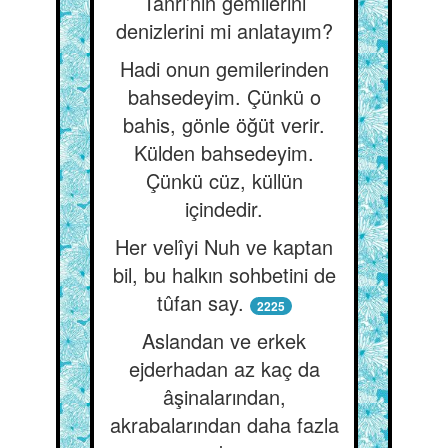
Tanrı’nın gemilerini
denizlerini mi anlatayım?
Hadi onun gemilerinden
bahsedeyim. Çünkü o
bahis, gönle öğüt verir.
Külden bahsedeyim.
Çünkü cüz, küllün
içindedir.
Her velîyi Nuh ve kaptan
bil, bu halkın sohbetini de
tûfan say.
2225
Aslandan ve erkek
ejderhadan az kaç da
âşinalarından,
akrabalarından daha fazla