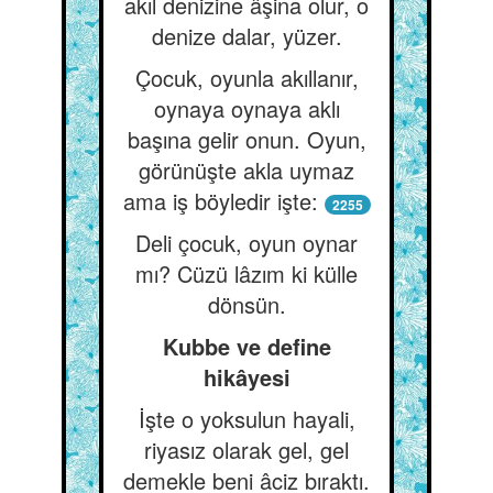
akıl denizine âşina olur, o
denize dalar, yüzer.
Çocuk, oyunla akıllanır,
oynaya oynaya aklı
başına gelir onun. Oyun,
görünüşte akla uymaz
ama iş böyledir işte:
2255
Deli çocuk, oyun oynar
mı? Cüzü lâzım ki külle
dönsün.
Kubbe ve define
hikâyesi
İşte o yoksulun hayali,
riyasız olarak gel, gel
demekle beni âciz bıraktı.