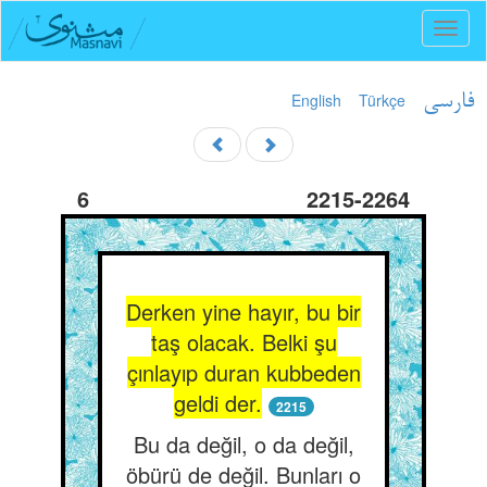
Toggl
naviga
English
Türkçe
فارسی
6
2215-2264
Derken yine hayır, bu bir
taş olacak. Belki şu
çınlayıp duran kubbeden
geldi der.
2215
Bu da değil, o da değil,
öbürü de değil. Bunları o