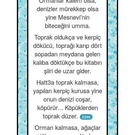
Ormanlar kalem olsa,
denizler mürekkep olsa
yine Mesnevi’nin
biteceğini umma.
Toprak oldukça ve kerpiç
dökücü, toprağı karıp dört
sopadan meydana gelen
kalıba döktükçe bu kitabın
şiiri de uzar gider.
Hatt3a toprak kalmasa,
yapılan kerpiç kurusa yine
onun denizi coşar,
köpürür... Köpüklerden
toprak düzer.
2250
Orman kalmasa, ağaçlar