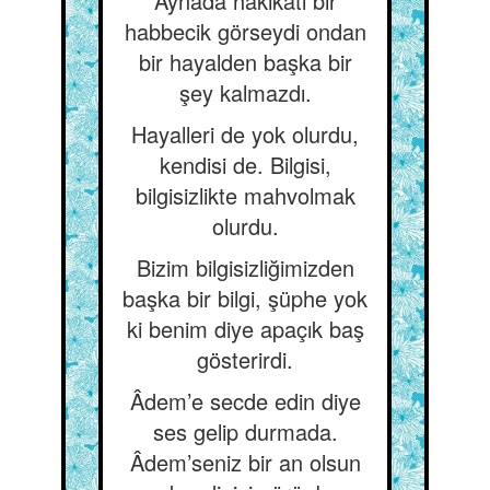
Aynada hakikati bir
habbecik görseydi ondan
bir hayalden başka bir
şey kalmazdı.
Hayalleri de yok olurdu,
kendisi de. Bilgisi,
bilgisizlikte mahvolmak
olurdu.
Bizim bilgisizliğimizden
başka bir bilgi, şüphe yok
ki benim diye apaçık baş
gösterirdi.
Âdem’e secde edin diye
ses gelip durmada.
Âdem’seniz bir an olsun