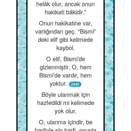
helâk olur, ancak onun
hakikati bâkidir.”
Onun hakikatine var,
varlığından geç. “Bismi”
deki elif gibi kelimede
kaybol.
O elif, Bismi’de
gizlenmiştir. O, hem
Bismi’de vardır, hem
yoktur.
2240
Böyle ulanmak için
hazfedildi mi kelimede
yok olur.
O, ulanma içindir, be
harfiyle sin harfi, onunla