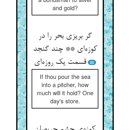
and gold?
گر بریزی بحر را در
کوزه‌‌ای ** چند گنجد
20
If thou pour the sea
into a pitcher, how
much will it hold? One
day's store.
کوزه‌‌ی چشم حریصان