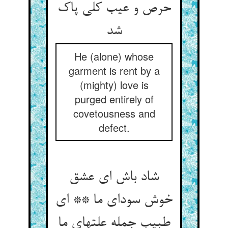
حرص و عیب کلی پاک
شد
He (alone) whose
garment is rent by a
(mighty) love is
purged entirely of
covetousness and
defect.
شاد باش ای عشق
خوش سودای ما ** ای
طبیب جمله علتهای ما