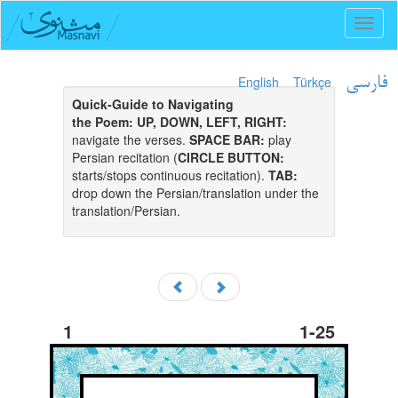
Toggl
naviga
English
Türkçe
فارسی
Quick-Guide to Navigating
the Poem:
UP, DOWN, LEFT, RIGHT:
navigate the verses.
SPACE BAR:
play
Persian recitation (
CIRCLE BUTTON:
starts/stops continuous recitation).
TAB:
drop down the Persian/translation under the
translation/Persian.
1
1-25