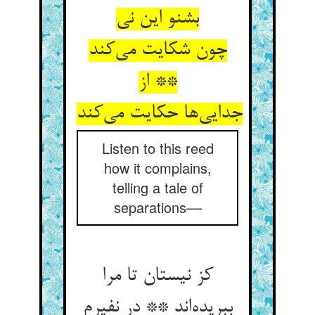
بشنو این نی
چون شکایت می‌‌کند
** از
جدایی‌‌ها حکایت می‌‌کند
Listen to this reed
how it complains,
telling a tale of
separations––
کز نیستان تا مرا
ببریده‌‌اند ** در نفیرم