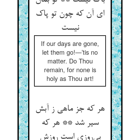
باک نیست ** تو بمان
ای آن که چون تو پاک
If our days are gone,
let them go!—’tis no
matter. Do Thou
remain, for none is
holy as Thou art!
هر که جز ماهی ز آبش
سیر شد ** هر که
بی‌‌روزی است روزش