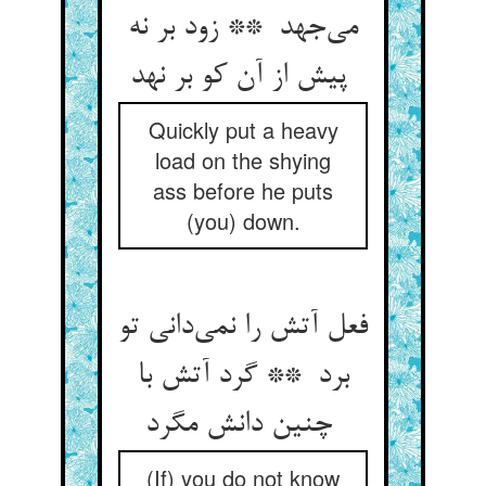
می‌جهد ** زود بر نه
پیش از آن کو بر نهد
Quickly put a heavy
load on the shying
ass before he puts
(you) down.
فعل آتش را نمی‌دانی تو
برد ** گرد آتش با
چنین دانش مگرد
(If) you do not know