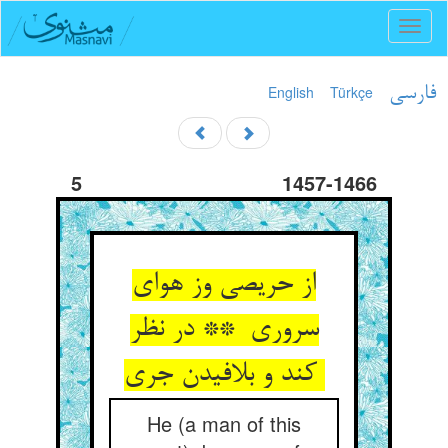
Toggl
naviga
English
Türkçe
فارسی
5
1457-1466
از حریصی وز هوای
سروری ** در نظر
کند و بلافیدن جری
He (a man of this