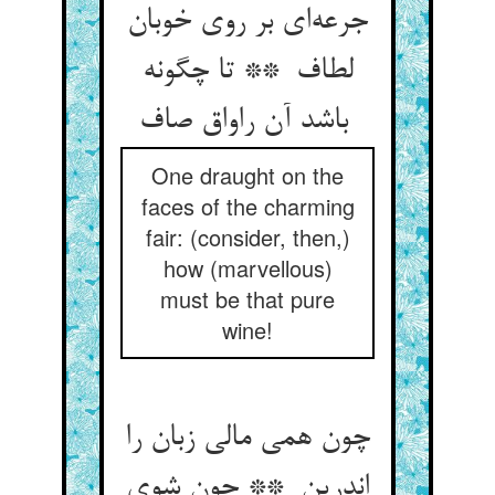
جرعه‌ای بر روی خوبان
لطاف ** تا چگونه
باشد آن راواق صاف
One draught on the
faces of the charming
fair: (consider, then,)
how (marvellous)
must be that pure
wine!
چون همی مالی زبان را
اندرین ** چون شوی