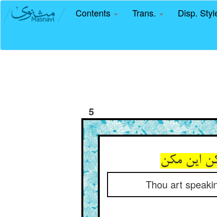
Contents
Trans.
Disp. Sty
5
Thou art speakin