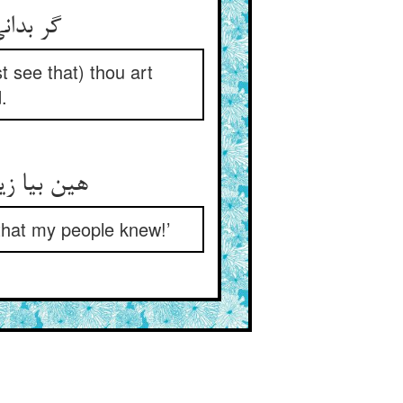
گر بدانی سر ما را ای مضل ** می‌رهانیمان ز رنج ای کوردل
t see that) thou art
.
هین بیا زین سو ببین کین ارغنون ** می‌زند یا لیت قومی یعلمون
that my people knew!’