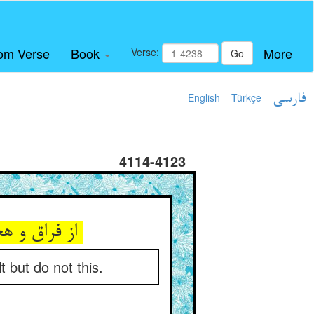
om Verse
Book
More
Verse:
Go
English
Türkçe
فارسی
4114-4123
از فراق و هجر می‌گویی سخن ** هر چه خواهی کن ولیکن این مکن
 but do not this.