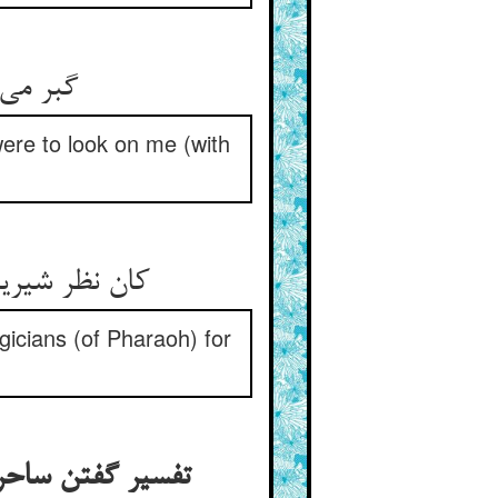
گبر می‌گوید میان آن سقر ** چه غمم بودی گرم کردی نظر
 were to look on me (with
کان نظر شیرین کننده‌ی رنجهاست ** ساحران را خونبهای دست و پاست
agicians (of Pharaoh) for
تفسیر گفتن ساحران فرعون را در وقت سیاست با او کی لا ضیر انا الی ربنا منقلبون