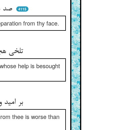
صد هزاران مرگ تلخ شصت تو ** نیست مانند فراق روی تو
4115
eparation from thy face.
تلخی هجر از ذکور و از اناث ** دور دار ای مجرمان را مستغاث
 whose help is besought
بر امید وصل تو مردن خوشست ** تلخی هجر تو فوق آتشست
 from thee is worse than