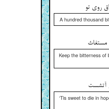
A hundred thousand bitt
Keep the bitterness of
‘Tis sweet to die in ho