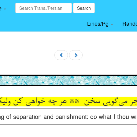
le
Search
Lines/Pg
Rand
g of separation and banishment: do what I thou wilt