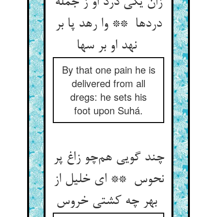
زان یکی درد او ز جمله
دردها ** وا رهد پا بر
نهد او بر سها
By that one pain he is
delivered from all
dregs: he sets his
foot upon Suhá.
چند گویی هم‌چو زاغ پر
نحوس ** ای خلیل از
بهر چه کشتی خروس