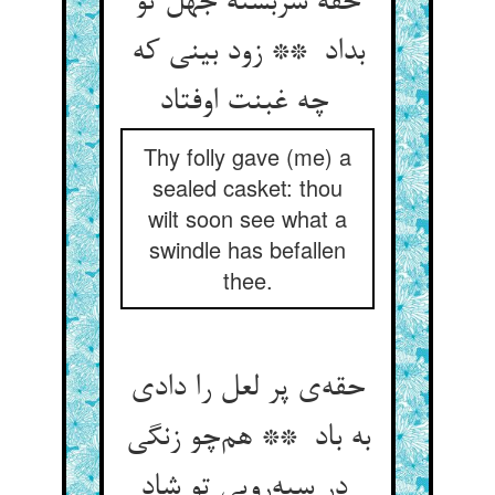
حقه سربسته جهل تو
بداد ** زود بینی که
چه غبنت اوفتاد
Thy folly gave (me) a
sealed casket: thou
wilt soon see what a
swindle has befallen
thee.
حقه‌ی پر لعل را دادی
به باد ** هم‌چو زنگی
در سیه‌رویی تو شاد