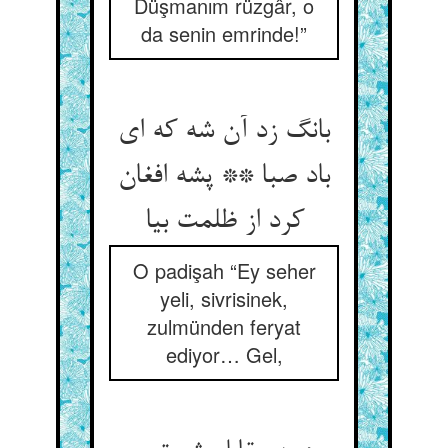
Düşmanım rüzgâr, o
da senin emrinde!”
بانگ زد آن شه که ای
باد صبا ** پشه افغان
کرد از ظلمت بیا
O padişah “Ey seher
yeli, sivrisinek,
zulmünden feryat
ediyor… Gel,