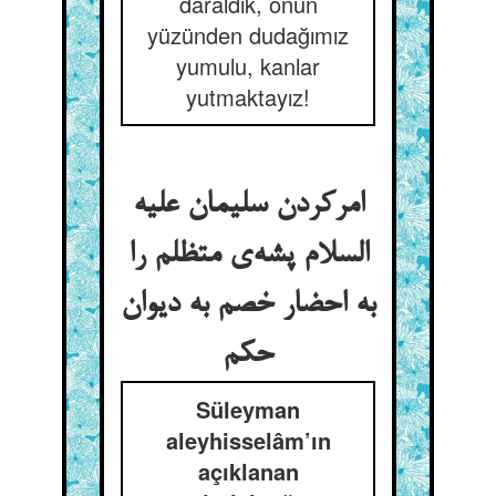
daraldık, onun
yüzünden dudağımız
yumulu, kanlar
yutmaktayız!
امرکردن سلیمان علیه
السلام پشه‌ی متظلم را
به احضار خصم به دیوان
حکم
Süleyman
aleyhisselâm’ın
açıklanan