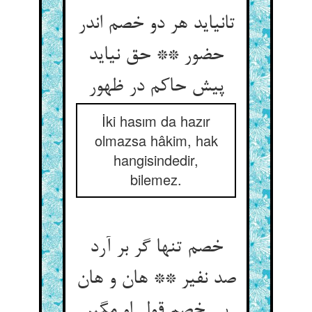
تانیاید هر دو خصم اندر
حضور ** حق نیاید
پیش حاکم در ظهور
İki hasım da hazır
olmazsa hâkim, hak
hangisindedir,
bilemez.
خصم تنها گر بر آرد
صد نفیر ** هان و هان
بی خصم قول او مگیر