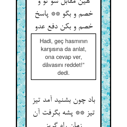
هین مقابل شو تو و
خصم و بگو ** پاسخ
خصم و بکن دفع عدو
Hadi, geç hasmının
karşısına da anlat,
ona cevap ver,
dâvasını reddet!”
dedi.
باد چون بشنید آمد تیز
تیز ** پشه بگرفت آن
زمان راه گریز