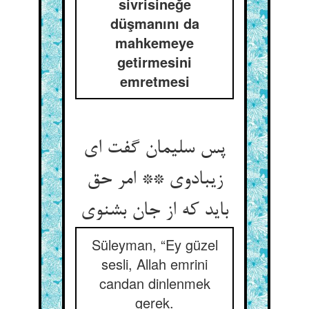
sivrisineğe
düşmanını da
mahkemeye
getirmesini
emretmesi
پس سلیمان گفت ای
زیبادوی ** امر حق
باید که از جان بشنوی
Süleyman, “Ey güzel
sesli, Allah emrini
candan dinlenmek
gerek.