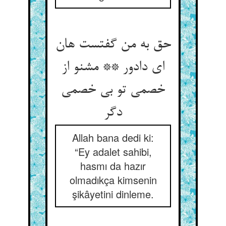
حق به من گفتست هان
ای دادور ** مشنو از
خصمی تو بی خصمی
دگر
Allah bana dedi ki:
“Ey adalet sahibi,
hasmı da hazır
olmadıkça kimsenin
şikâyetini dinleme.