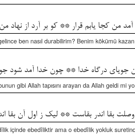
آمد من کجا یابم قرار ** کو بر آرد از نهاد من
elince ben nasıl durabilirim? Benim kökümü kazan
جویای درگاه خدا ** چون خدا آمد شود جوی
bunun gibi Allah tapısını arayan da Allah geldi mi yo
صلت بقا اندر بقاست ** لیک ز اول آن بقا ان
lik içinde ebedîliktir ama o ebedîlik yokluk suretind