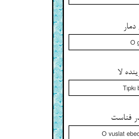
 دمار
O g
نده لا
Tıpkı 
در فناست
O vuslat ebedî