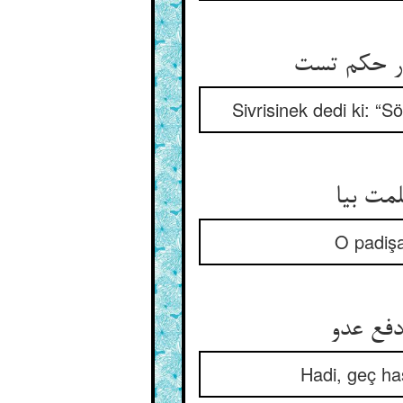
ر حکم تست
Sivrisinek dedi ki: “
لمت بیا
O padişa
دفع عدو
Hadi, geç ha