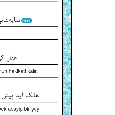
سایه‌ها
4660
عقل کی
un hakikati kalır.
هالک آید پیش 
pek acayip bir şey!