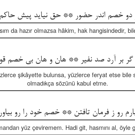
ر دو خصم اندر حضور ** حق نیاید پیش حاکم
asım da hazır olmazsa hâkim, hak hangisindedir, bi
گر بر آرد صد نفیر ** هان و هان بی خصم قول
üzlerce şikâyette bulunsa, yüzlerce feryat etse bile
olmadıkça sözünü kabul etme.
ارم رو ز فرمان تافتن ** خصم خود را رو بیا
andan yüz çeviremem. Hadi git, hasmını al, öyle g