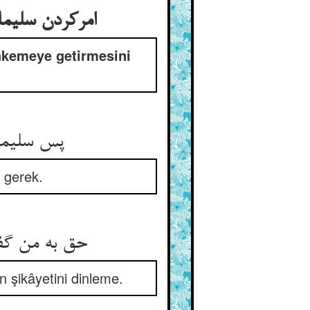
امرکردن سلیما
hkemeye getirmesini
پس سلیمان
 gerek.
حق به من گف
n şikâyetini dinleme.