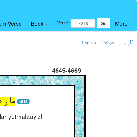
om Verse
Book
More
Verse:
Go
English
Türkçe
فارسی
4645-4669
ما ز 
4645
ar yutmaktayız!