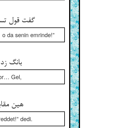
گفت قول تس
, o da senin emrinde!”
بانگ زد 
yor… Gel,
هین مقاب
eddet!” dedi.