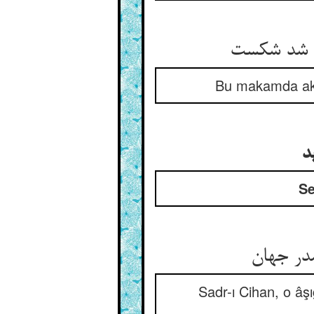
ه شد شکست
Bu makamda akıll
د
Se
صدر جهان
Sadr-ı Cihan, o â