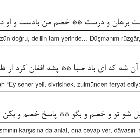
ت برهان و درست ** خصم من بادست و او د
Sözün doğru, delilin tam yerinde… Düşmanım rüzgâr
آن شه که ای باد صبا ** پشه افغان کرد از ظ
h “Ey seher yeli, sivrisinek, zulmünden feryat edi
ل شو تو و خصم و بگو ** پاسخ خصم و بکن 
smının karşısına da anlat, ona cevap ver, dâvasını r