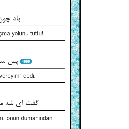
باد چون
çma yolunu tuttu!
پس سلی
4655
vereyim” dedi.
گفت ای شه مر
nüm, onun dumanından