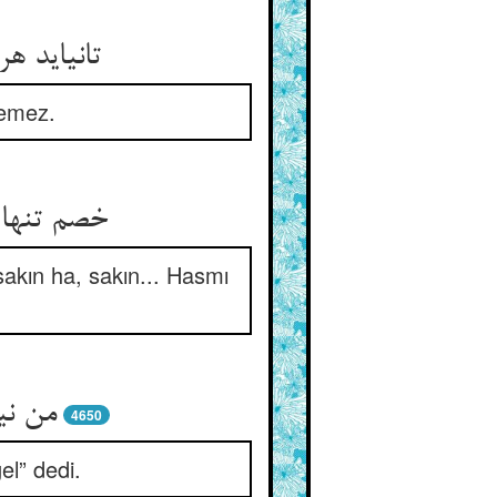
تانیاید ه
lemez.
خصم تنها 
 sakın ha, sakın... Hasmı
من نی
4650
el” dedi.