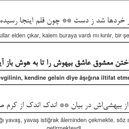
ر خردها شد ز دست ** چون قلم اینجا رسید
ar elden çıkar, kalem buraya vardı mı kırılır, bir 
اختن معشوق عاشق بیهوش را تا به هوش باز آی
vgilinin, kendine gelsin diye âşığına iltifat etm
ز بیهشی‌اش در بیان ** اندک اندک از کرم 
şığı yavaş, yavaş istiğrak âleminden çekmekte, sö
getirmekteydi.