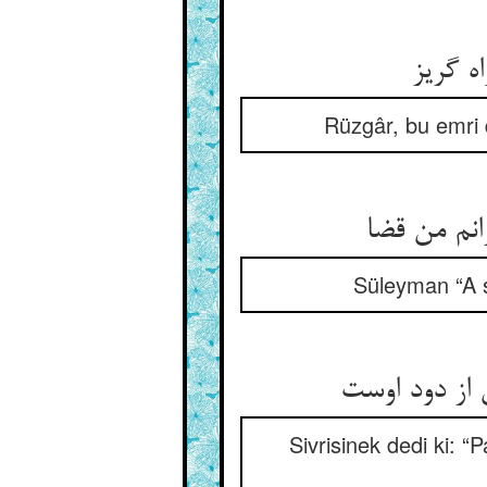
ه گریز
Rüzgâr, bu emri 
نم من قضا
Süleyman “A s
از دود اوست
Sivrisinek dedi ki: