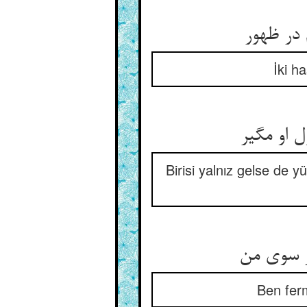
 در ظهور
İki h
 او مگیر
Birisi yalnız gelse de y
ور سوی من
Ben ferm