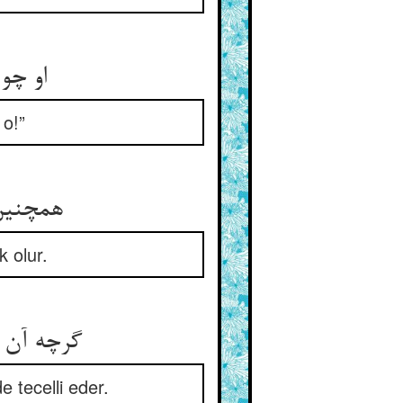
او چو 
 o!”
همچنین 
k olur.
گرچه آن و
e tecelli eder.