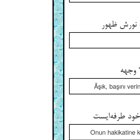
 نورش ظهور
 وجهه
Âşık, başını veri
ود طرفه‌ایست
Onun hakikatine ka