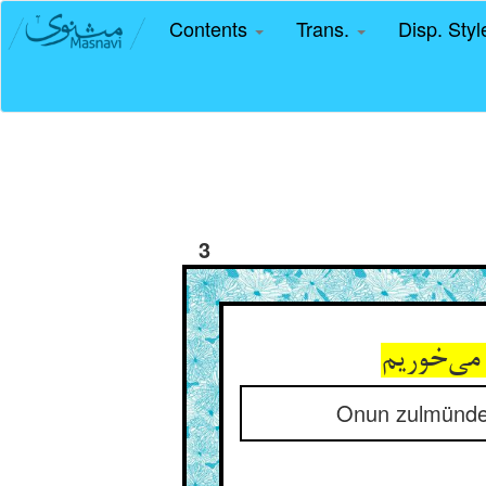
Contents
Trans.
Disp. Sty
3
 می‌خوریم
Onun zulmünden