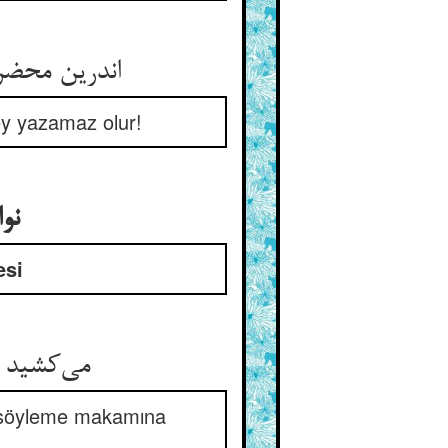
اندرین محض
şey yazamaz olur!
نو
esi
می‌کشید ا
z söyleme makamına