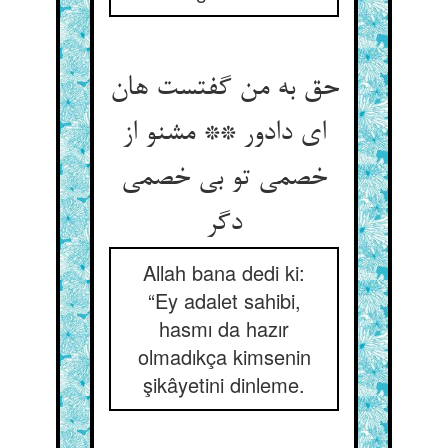
حق به من گفتست هان
ای دادور ** مشنو از
خصمی تو بی خصمی
دگر
Allah bana dedi ki:
“Ey adalet sahibi,
hasmı da hazır
olmadıkça kimsenin
şikâyetini dinleme.