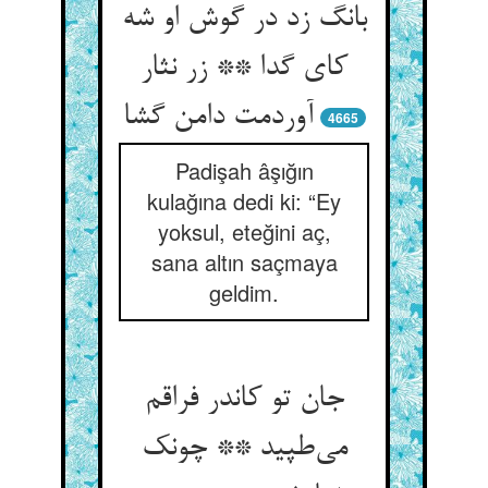
بانگ زد در گوش او شه
کای گدا ** زر نثار
آوردمت دامن گشا
4665
Padişah âşığın
kulağına dedi ki: “Ey
yoksul, eteğini aç,
sana altın saçmaya
geldim.
جان تو کاندر فراقم
می‌طپید ** چونک