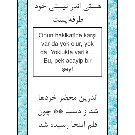
هستی اندر نیستی خود
طرفه‌ایست
Onun hakikatine karşı
var da yok olur, yok
da. Yoklukta varlık…
Bu, pek acayip bir
şey!
اندرین محضر خردها
شد ز دست ** چون
قلم اینجا رسیده شد