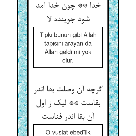
خدا ** چون خدا آمد
شود جوینده لا
Tıpkı bunun gibi Allah
tapısını arayan da
Allah geldi mi yok
olur.
گرچه آن وصلت بقا اندر
بقاست ** لیک ز اول
آن بقا اندر فناست
O vuslat ebedîlik