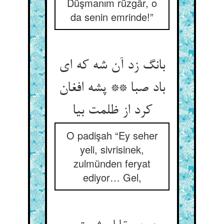
Düşmanım rüzgâr, o
da senin emrinde!”
بانگ زد آن شه که ای
باد صبا ** پشه افغان
کرد از ظلمت بیا
O padişah “Ey seher
yeli, sivrisinek,
zulmünden feryat
ediyor… Gel,