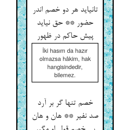
تانیاید هر دو خصم اندر
حضور ** حق نیاید
پیش حاکم در ظهور
İki hasım da hazır
olmazsa hâkim, hak
hangisindedir,
bilemez.
خصم تنها گر بر آرد
صد نفیر ** هان و هان
بی خصم قول او مگیر