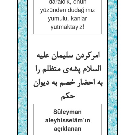
daraldık, onun
yüzünden dudağımız
yumulu, kanlar
yutmaktayız!
امرکردن سلیمان علیه
السلام پشه‌ی متظلم را
به احضار خصم به دیوان
حکم
Süleyman
aleyhisselâm’ın
açıklanan