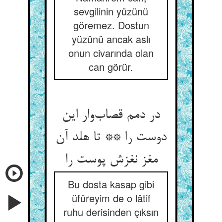
sevgilinin yüzünü
göremez. Dostun
yüzünü ancak aslı
onun civarında olan
can görür.
در دمم قصاب‌وار این
دوست را ** تا هلد آن
مغز نغزش پوست را
Bu dosta kasap gibi
üfüreyim de o lâtif
ruhu derisinden çıksın