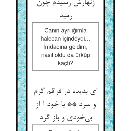
زنهارش رسیدم چون
رمید
Canın ayrılığımla
halecan içindeydi…
İmdadına geldim,
nasıl oldu da ürküp
kaçtı?
ای بدیده در فراقم گرم
و سرد ** با خود آ از
بی‌خودی و باز گرد