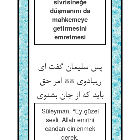
sivrisineğe
düşmanını da
mahkemeye
getirmesini
emretmesi
پس سلیمان گفت ای
زیبادوی ** امر حق
باید که از جان بشنوی
Süleyman, “Ey güzel
sesli, Allah emrini
candan dinlenmek
gerek.