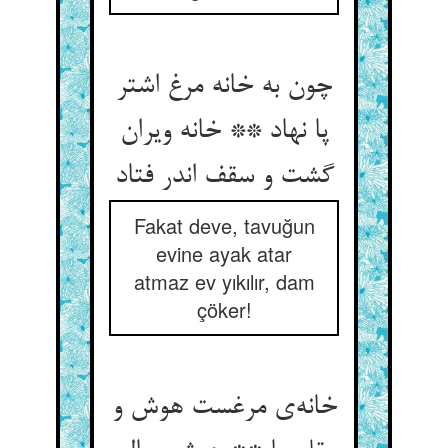
چون به خانه مرغ اشتر
پا نهاد ** خانه ویران
گشت و سقف اندر فتاد
Fakat deve, tavuğun
evine ayak atar
atmaz ev yıkılır, dam
çöker!
خانه‌ی مرغست هوش و