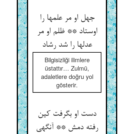
جهل او مر علمها را
اوستاد ** ظلم او مر
عدلها را شد رشاد
Bilgisizliği ilimlere
üstattır… Zulmü,
adaletlere doğru yol
gösterir.
دست او بگرفت کین
رفته دمش ** آنگهی