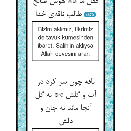
عقل ما ** هوش صالح
طالب ناقه‌ی خدا
4670
Bizim aklımız, fikrimiz
de tavuk kümesinden
ibaret. Salih’in aklıysa
Allah devesini arar.
ناقه چون سر کرد در
آب و گلش ** نه گل
آنجا ماند نه جان و
دلش