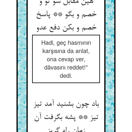
هین مقابل شو تو و
خصم و بگو ** پاسخ
خصم و بکن دفع عدو
Hadi, geç hasmının
karşısına da anlat,
ona cevap ver,
dâvasını reddet!”
dedi.
باد چون بشنید آمد تیز
تیز ** پشه بگرفت آن
زمان راه گریز