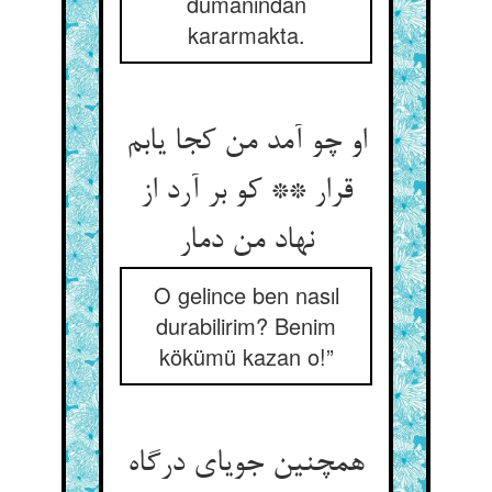
dumanından
kararmakta.
او چو آمد من کجا یابم
قرار ** کو بر آرد از
نهاد من دمار
O gelince ben nasıl
durabilirim? Benim
kökümü kazan o!”
همچنین جویای درگاه