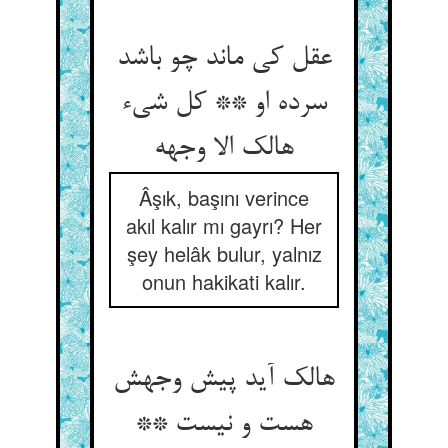
عقل کی ماند چو باشد
سرده او ** کل شیء
هالک الا وجهه
Âşık, başını verince
akıl kalır mı gayrı? Her
şey helâk bulur, yalnız
onun hakikati kalır.
هالک آید پیش وجهش
هست و نیست **