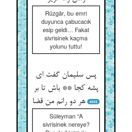
Rüzgâr, bu emri
duyunca çabucacık
esip geldi… Fakat
sivrisinek kaçma
yolunu tuttu!
پس سلیمان گفت ای
پشه کجا ** باش تا بر
هر دو رانم من قضا
4655
Süleyman “A
sivrisinek nereye?