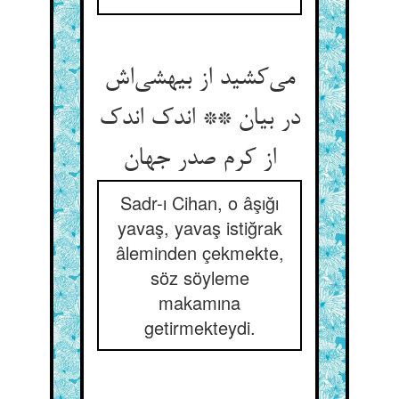
می‌کشید از بیهشی‌اش
در بیان ** اندک اندک
از کرم صدر جهان
Sadr-ı Cihan, o âşığı
yavaş, yavaş istiğrak
âleminden çekmekte,
söz söyleme
makamına
getirmekteydi.