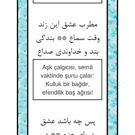
مطرب عشق این زند
وقت سماع ** بندگی
بند و خداوندی صداع
Aşk çalgıcısı, semâ
vaktinde şunu çalar:
Kulluk bir bağdır,
efendilik baş ağrısı!
پس چه باشد عشق