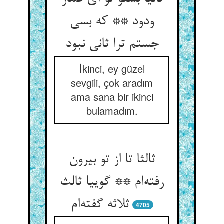
ودود ** که بسی
جستم ترا ثانی نبود
İkinci, ey güzel
sevgili, çok aradım
ama sana bir ikinci
bulamadım.
ثالثا تا از تو بیرون
رفته‌ام ** گوییا ثالث
ثلاثه گفته‌ام
4705