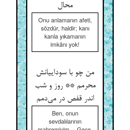
محال
Onu anlamanın afeti,
sözdür, haldir; kanı
kanla yıkamanın
imkânı yok!
من چو با سوداییانش
محرمم ** روز و شب
اندر قفص در می‌دمم
Ben, onun
sevdalılarının
mahremiyim… Gece,