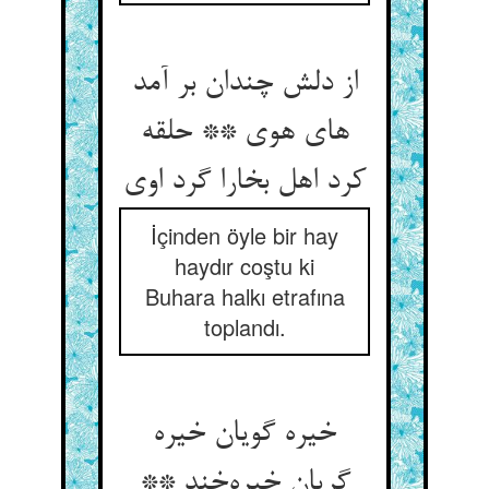
از دلش چندان بر آمد
های هوی ** حلقه
کرد اهل بخارا گرد اوی
İçinden öyle bir hay
haydır coştu ki
Buhara halkı etrafına
toplandı.
خیره گویان خیره
گریان خیره‌خند **