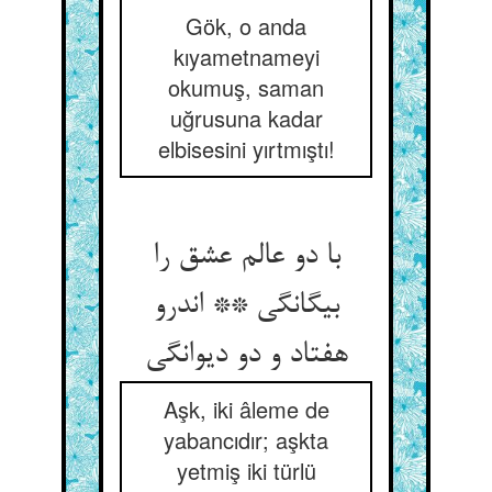
Gök, o anda
kıyametnameyi
okumuş, saman
uğrusuna kadar
elbisesini yırtmıştı!
با دو عالم عشق را
بیگانگی ** اندرو
هفتاد و دو دیوانگی
Aşk, iki âleme de
yabancıdır; aşkta
yetmiş iki türlü