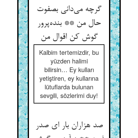
گرچه می‌دانی بصفوت
حال من ** بنده‌پرور
گوش کن اقوال من
Kalbim tertemizdir, bu
yüzden halimi
bilirsin… Ey kulları
yetiştiren, ey kullarına
lütuflarda bulunan
sevgili, sözlerimi duy!
صد هزاران بار ای صدر