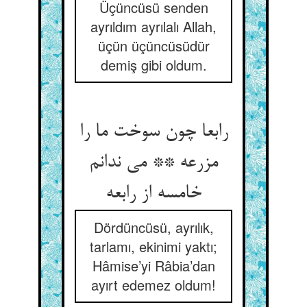
Üçüncüsü senden
ayrıldım ayrılalı Allah,
üçün üçüncüsüdür
demiş gibi oldum.
رابعا چون سوخت ما را
مزرعه ** می ندانم
خامسه از رابعه
Dördüncüsü, ayrılık,
tarlamı, ekinimi yaktı;
Hâmise’yi Râbia’dan
ayırt edemez oldum!