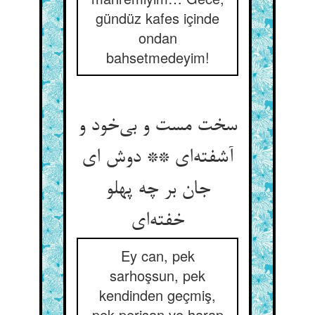
gündüz kafes içinde
ondan
bahsetmedeyim!
سخت مست و بی‌خود و
آشفته‌ای ** دوش ای
جان بر چه پهلو
خفته‌ای
Ey can, pek
sarhoşsun, pek
kendinden geçmiş,
pek perişan ve harap