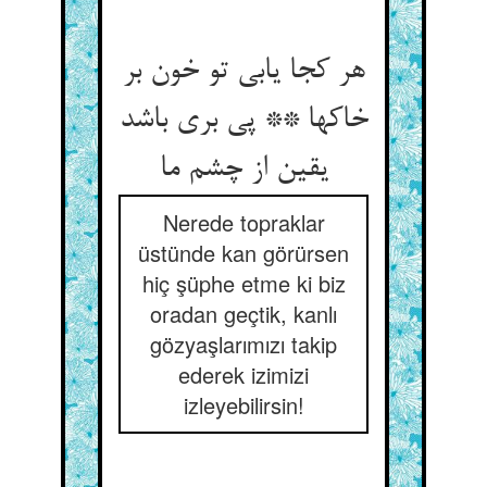
هر کجا یابی تو خون بر
خاکها ** پی بری باشد
یقین از چشم ما
Nerede topraklar
üstünde kan görürsen
hiç şüphe etme ki biz
oradan geçtik, kanlı
gözyaşlarımızı takip
ederek izimizi
izleyebilirsin!