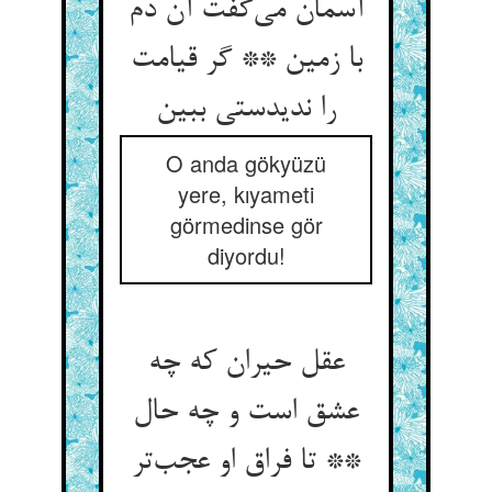
آسمان می‌گفت آن دم
با زمین ** گر قیامت
را ندیدستی ببین
O anda gökyüzü
yere, kıyameti
görmedinse gör
diyordu!
عقل حیران که چه
عشق است و چه حال
** تا فراق او عجب‌تر