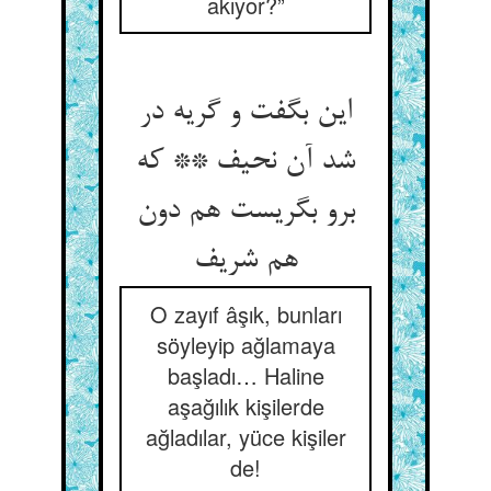
akıyor?”
این بگفت و گریه در
شد آن نحیف ** که
برو بگریست هم دون
هم شریف
O zayıf âşık, bunları
söyleyip ağlamaya
başladı… Haline
aşağılık kişilerde
ağladılar, yüce kişiler
de!