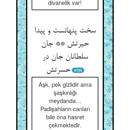
divanelik var!
سخت پنهانست و پیدا
حیرتش ** جان
سلطانان جان در
حسرتش
4720
Aşk, pek gizlidir ama
şaşkınlığı
meydanda…
Padişahların canları
bile ona hasret
çekmektedir.