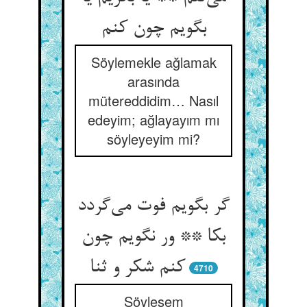
بگویم چون کنم
Söylemekle ağlamak
arasında
mütereddidim… Nasıl
edeyim; ağlayayım mı
söyleyeyim mi?
گر بگویم فوت می‌گردد
بکا ** ور نگویم چون
کنم شکر و ثنا
4710
Söylesem