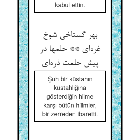
kabul ettin.
بهر گستاخی شوخ
غره‌ای ** حلمها در
پیش حلمت ذره‌ای
Şuh bir küstahın
küstahlığına
gösterdiğin hilme
karşı bütün hilimler,
bir zerreden ibaretti.