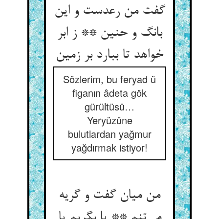
گفت من رعدست و این
بانگ و حنین ** ز ابر
خواهد تا ببارد بر زمین
Sözlerim, bu feryad ü
figanın âdeta gök
gürültüsü…
Yeryüzüne
bulutlardan yağmur
yağdırmak istiyor!
من میان گفت و گریه
می‌تنم ** یا بگریم یا