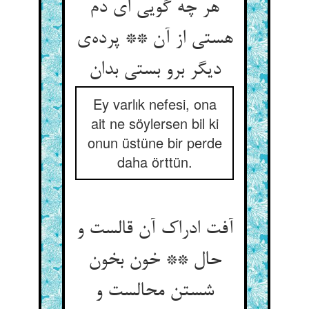
هر چه گویی ای دم
هستی از آن ** پرده‌ی
دیگر برو بستی بدان
Ey varlık nefesi, ona
ait ne söylersen bil ki
onun üstüne bir perde
daha örttün.
آفت ادراک آن قالست و
حال ** خون بخون
شستن محالست و