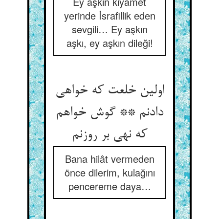
Ey aşkın kıyamet
yerinde İsrafillik eden
sevgili… Ey aşkın
aşkı, ey aşkın dileği!
اولین خلعت که خواهی
دادنم ** گوش خواهم
که نهی بر روزنم
Bana hilât vermeden
önce dilerim, kulağını
pencereme daya…