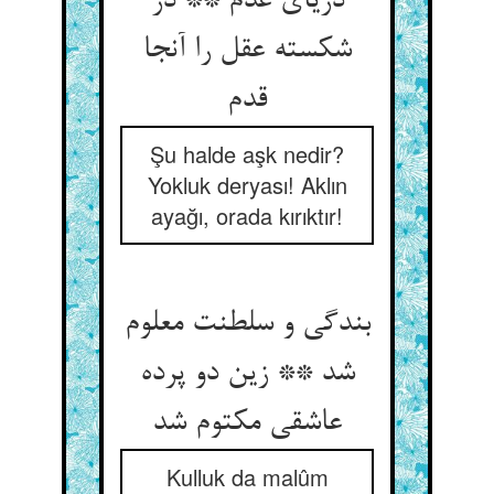
دریای عدم ** در
شکسته عقل را آنجا
قدم
Şu halde aşk nedir?
Yokluk deryası! Aklın
ayağı, orada kırıktır!
بندگی و سلطنت معلوم
شد ** زین دو پرده
عاشقی مکتوم شد
Kulluk da malûm