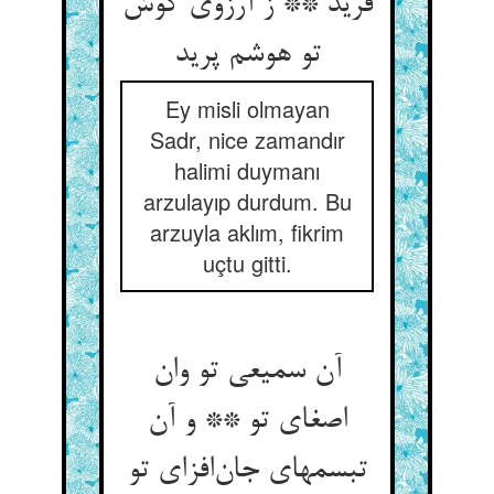
فرید ** ز آرزوی گوش
تو هوشم پرید
Ey misli olmayan
Sadr, nice zamandır
halimi duymanı
arzulayıp durdum. Bu
arzuyla aklım, fikrim
uçtu gitti.
آن سمیعی تو وان
اصغای تو ** و آن
تبسمهای جان‌افزای تو