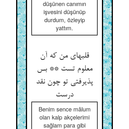
düşünen canımın
işvesini düşünüp
durdum, özleyip
yattım.
قلبهای من که آن
معلوم تست ** بس
پذیرفتی تو چون نقد
درست
Benim sence mâlum
olan kalp akçelerimi
sağlam para gibi