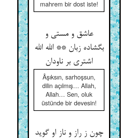
mahrem bir dost iste!
عاشق و مستی و
بگشاده زبان ** الله الله
اشتری بر ناودان
Âşıksın, sarhoşsun,
dilin açılmış… Allah,
Allah… Sen, oluk
üstünde bir devesin!
چون ز راز و ناز او گوید