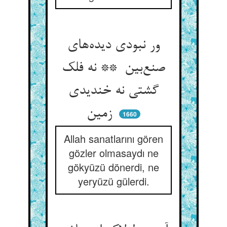
ور نبودی دیده‌های
صنع‌بین ** نه فلک
گشتی نه خندیدی
زمین
1660
Allah sanatlarını gören
gözler olmasaydı ne
gökyüzü dönerdi, ne
yeryüzü gülerdi.