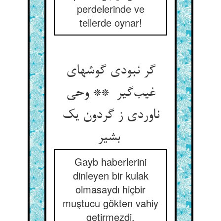
perdelerinde ve
tellerde oynar!
گر نبودی گوشهای
غیب‌گیر ** وحی
ناوردی ز گردون یک
بشیر
Gayb haberlerini
dinleyen bir kulak
olmasaydı hiçbir
muştucu gökten vahiy
getirmezdi.