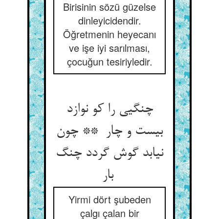
Birisinin sözü güzelse
dinleyicidendir.
Öğretmenin heyecanı
ve işe iyi sarılması,
çocuğun tesiriyledir.
چنگیی را کو نوازد
بیست و چار ** چون
نیابد گوش گردد چنگ
بار
Yirmi dört şubeden
çalgı çalan bir