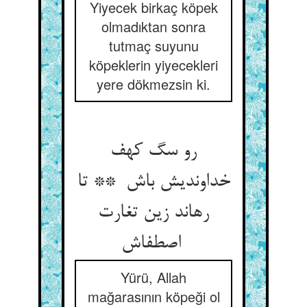
Yiyecek birkaç köpek
olmadıktan sonra
tutmaç suyunu
köpeklerin yiyecekleri
yere dökmezsin ki.
رو سگ کهف
خداوندیش باش ** تا
رهاند زین تغارت
اصطفاش
Yürü, Allah
mağarasının köpeği ol