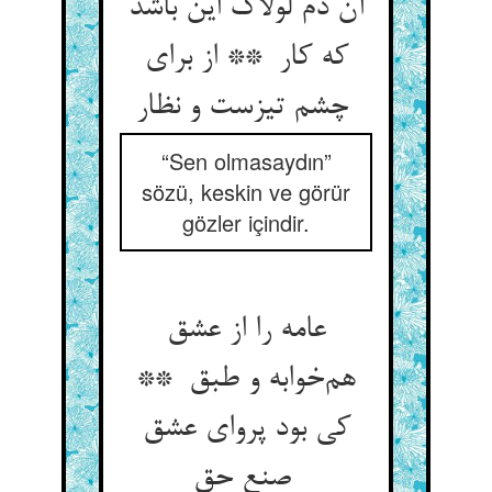
آن دم لولاک این باشد
که کار ** از برای
چشم تیزست و نظار
“Sen olmasaydın”
sözü, keskin ve görür
gözler içindir.
عامه را از عشق
هم‌خوابه و طبق **
کی بود پروای عشق
صنع حق