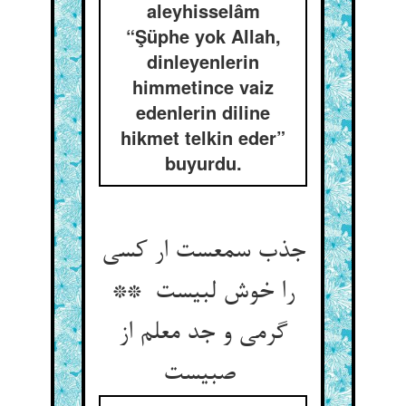
aleyhisselâm
“Şüphe yok Allah,
dinleyenlerin
himmetince vaiz
edenlerin diline
hikmet telkin eder”
buyurdu.
جذب سمعست ار کسی
را خوش لبیست **
گرمی و جد معلم از
صبیست