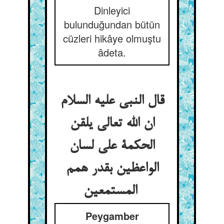
Dinleyici
bulunduğundan bütün
cüzleri hikâye olmuştu
âdeta.
قال النبی علیه السلام
ان الله تعالی یلقن
الحکمة علی لسان
الواعظین بقدر همم
المستمعین
Peygamber