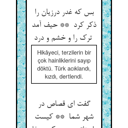
بس که غدر درزیان را
ذکر کرد ** حیف آمد
ترک را و خشم و درد
Hikâyeci, terzilerin bir
çok hainliklerini sayıp
döktü. Türk acıklandı,
kızdı, dertlendi.
گفت ای قصاص در
شهر شما ** کیست