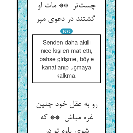
چست‌تر ** مات او
گشتند در دعوی مپر
1675
Senden daha akıllı
nice kişileri mat etti,
bahse girişme, böyle
kanatlanıp uçmaya
kalkma.
رو به عقل خود چنین
غره مباش ** که
شوی یاوه تو در