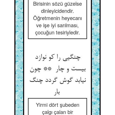
Birisinin sözü güzelse
dinleyicidendir.
Öğretmenin heyecanı
ve işe iyi sarılması,
çocuğun tesiriyledir.
چنگیی را کو نوازد
بیست و چار ** چون
نیابد گوش گردد چنگ
بار
Yirmi dört şubeden
çalgı çalan bir