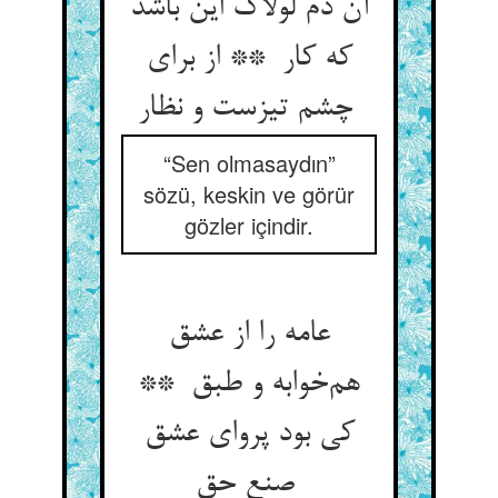
آن دم لولاک این باشد
که کار ** از برای
چشم تیزست و نظار
“Sen olmasaydın”
sözü, keskin ve görür
gözler içindir.
عامه را از عشق
هم‌خوابه و طبق **
کی بود پروای عشق
صنع حق