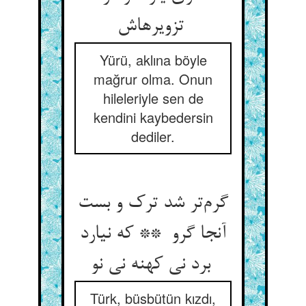
تزویرهاش
Yürü, aklına böyle
mağrur olma. Onun
hileleriyle sen de
kendini kaybedersin
dediler.
گرم‌تر شد ترک و بست
آنجا گرو ** که نیارد
برد نی کهنه نی نو
Türk, büsbütün kızdı,