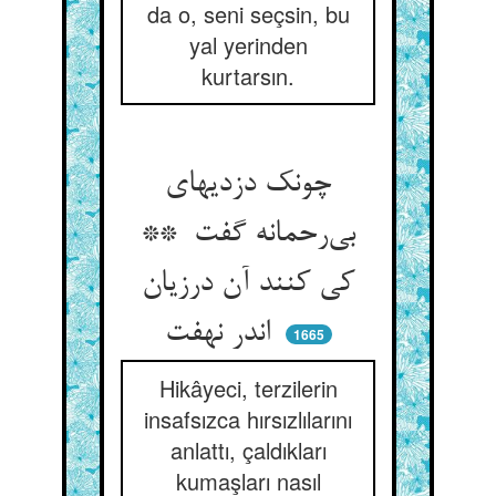
da o, seni seçsin, bu
yal yerinden
kurtarsın.
چونک دزدیهای
بی‌رحمانه گفت **
کی کنند آن درزیان
اندر نهفت
1665
Hikâyeci, terzilerin
insafsızca hırsızlılarını
anlattı, çaldıkları
kumaşları nasıl