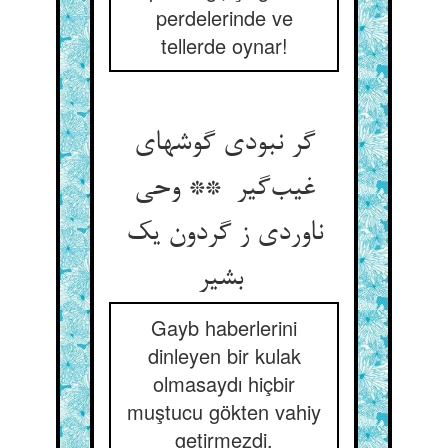
perdelerinde ve
tellerde oynar!
گر نبودی گوشهای
غیب‌گیر ** وحی
ناوردی ز گردون یک
بشیر
Gayb haberlerini
dinleyen bir kulak
olmasaydı hiçbir
muştucu gökten vahiy
getirmezdi.