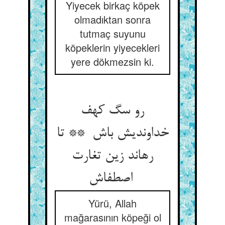
Yiyecek birkaç köpek
olmadıktan sonra
tutmaç suyunu
köpeklerin yiyecekleri
yere dökmezsin ki.
رو سگ کهف
خداوندیش باش ** تا
رهاند زین تغارت
اصطفاش
Yürü, Allah
mağarasının köpeği ol