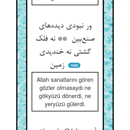
ور نبودی دیده‌های
صنع‌بین ** نه فلک
گشتی نه خندیدی
زمین
1660
Allah sanatlarını gören
gözler olmasaydı ne
gökyüzü dönerdi, ne
yeryüzü gülerdi.