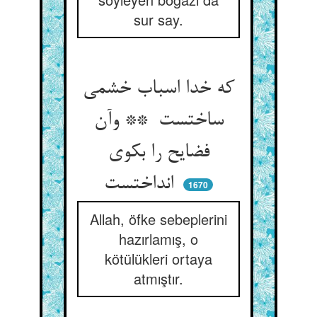
sur say.
که خدا اسباب خشمی
ساختست ** وآن
فضایح را بکوی
انداختست
1670
Allah, öfke sebeplerini
hazırlamış, o
kötülükleri ortaya
atmıştır.