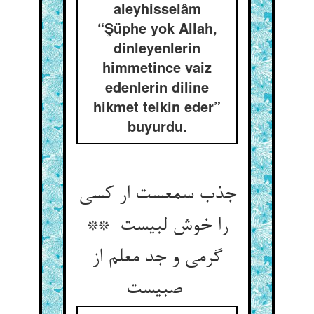
aleyhisselâm
“Şüphe yok Allah,
dinleyenlerin
himmetince vaiz
edenlerin diline
hikmet telkin eder”
buyurdu.
جذب سمعست ار کسی
را خوش لبیست **
گرمی و جد معلم از
صبیست