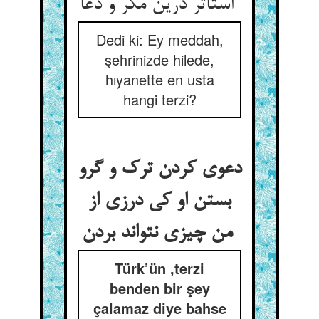
استاتر درین مکر و دغا
Dedi ki: Ey meddah,
şehrinizde hilede,
hıyanette en usta
hangi terzi?
دعوی کردن ترک و گرو
بستن او کی درزی از
من چیزی نتواند بردن
Türk’ün ,terzi
benden bir şey
çalamaz diye bahse