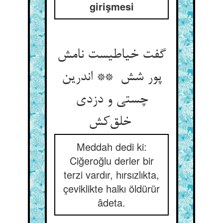
girişmesi
گفت خیاطیست نامش
پور شش ** اندرین
چستی و دزدی
خلق‌کش
Meddah dedi ki:
Ciğeroğlu derler bir
terzi vardır, hırsızlıkta,
çeviklikte halkı öldürür
âdeta.