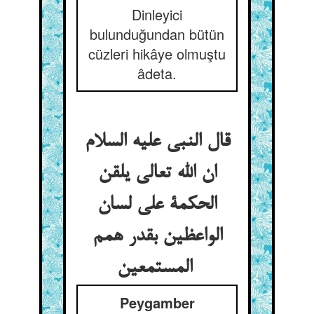
Dinleyici
bulunduğundan bütün
cüzleri hikâye olmuştu
âdeta.
قال النبی علیه السلام
ان الله تعالی یلقن
الحکمة علی لسان
الواعظین بقدر همم
المستمعین
Peygamber