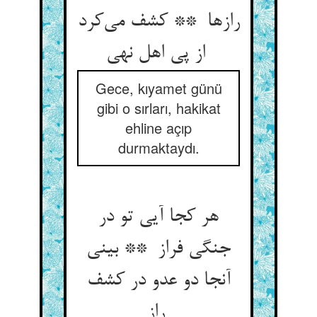
رازها ** کشف می‌کرد
از پی اهل نهی
Gece, kıyamet günü
gibi o sırları, hakikat
ehline açıp
durmaktaydı.
هر کجا آیی تو در
جنگی فراز ** بینی
آنجا دو عدو در کشف
راز