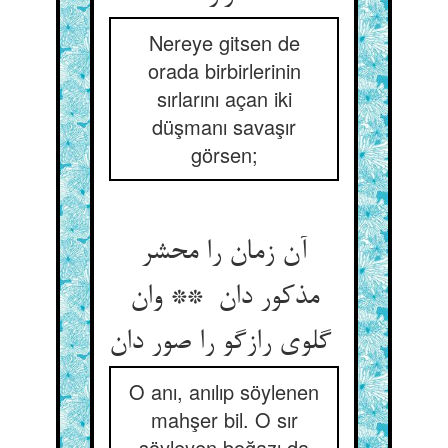
Nereye gitsen de
orada birbirlerinin
sırlarını açan iki
düşmanı savaşır
görsen;
آن زمان را محشر
مذکور دان ** وان
گلوی رازگو را صور دان
O anı, anılıp söylenen
mahşer bil. O sır
söyleyen boğazı da