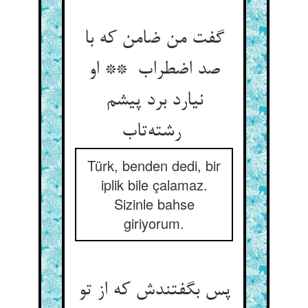
گفت من ضامن که با
صد اضطراب ** او
نیارد برد پیشم
رشته‌تاب
Türk, benden dedi, bir
iplik bile çalamaz.
Sizinle bahse
giriyorum.
پس بگفتندش که از تو