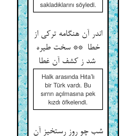
sakladıklarını söyledi.
اندر آن هنگامه ترکی از
خطا ** سخت طیره
شد ز کشف آن غطا
Halk arasında Hıta’lı
bir Türk vardı. Bu
sırrın açılmasına pek
kızdı öfkelendi.
شب چو روز رستخیز آن