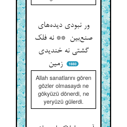
ور نبودی دیده‌های
صنع‌بین ** نه فلک
گشتی نه خندیدی
زمین
1660
Allah sanatlarını gören
gözler olmasaydı ne
gökyüzü dönerdi, ne
yeryüzü gülerdi.