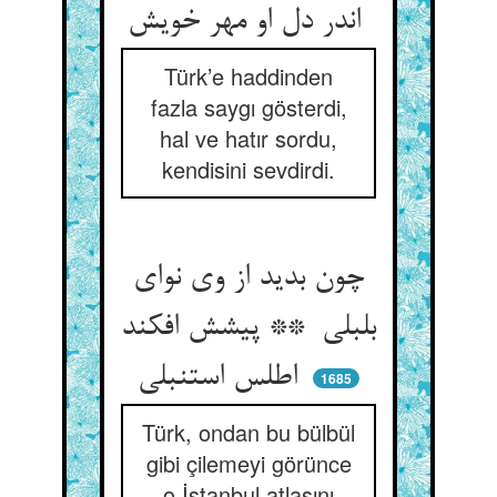
اندر دل او مهر خویش
Türk’e haddinden
fazla saygı gösterdi,
hal ve hatır sordu,
kendisini sevdirdi.
چون بدید از وی نوای
بلبلی ** پیشش افکند
اطلس استنبلی
1685
Türk, ondan bu bülbül
gibi çilemeyi görünce
o İstanbul atlasını