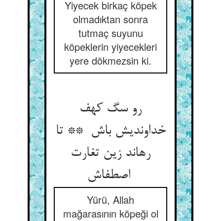
Yiyecek birkaç köpek
olmadıktan sonra
tutmaç suyunu
köpeklerin yiyecekleri
yere dökmezsin ki.
رو سگ کهف
خداوندیش باش ** تا
رهاند زین تغارت
اصطفاش
Yürü, Allah
mağarasının köpeği ol