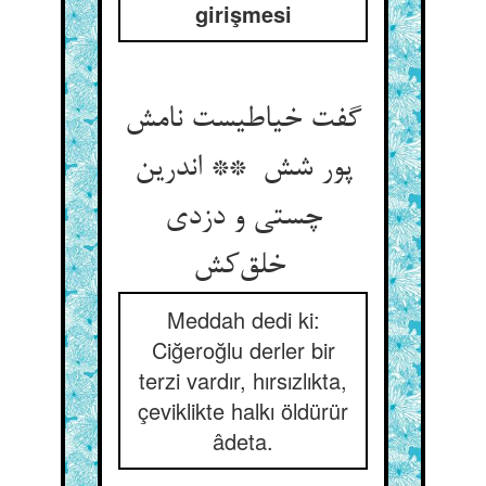
girişmesi
گفت خیاطیست نامش
پور شش ** اندرین
چستی و دزدی
خلق‌کش
Meddah dedi ki:
Ciğeroğlu derler bir
terzi vardır, hırsızlıkta,
çeviklikte halkı öldürür
âdeta.