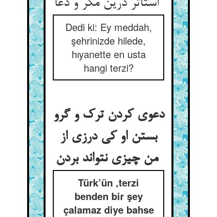
استاتر درین مکر و دغا
Dedi ki: Ey meddah,
şehrinizde hilede,
hıyanette en usta
hangi terzi?
دعوی کردن ترک و گرو
بستن او کی درزی از
من چیزی نتواند بردن
Türk’ün ,terzi
benden bir şey
çalamaz diye bahse