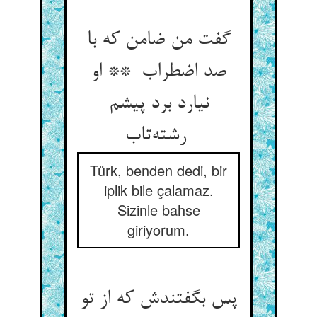
گفت من ضامن که با
صد اضطراب ** او
نیارد برد پیشم
رشته‌تاب
Türk, benden dedi, bir
iplik bile çalamaz.
Sizinle bahse
giriyorum.
پس بگفتندش که از تو