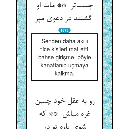
چست‌تر ** مات او
گشتند در دعوی مپر
1675
Senden daha akıllı
nice kişileri mat etti,
bahse girişme, böyle
kanatlanıp uçmaya
kalkma.
رو به عقل خود چنین
غره مباش ** که
شوی یاوه تو در