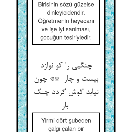
Birisinin sözü güzelse
dinleyicidendir.
Öğretmenin heyecanı
ve işe iyi sarılması,
çocuğun tesiriyledir.
چنگیی را کو نوازد
بیست و چار ** چون
نیابد گوش گردد چنگ
بار
Yirmi dört şubeden
çalgı çalan bir