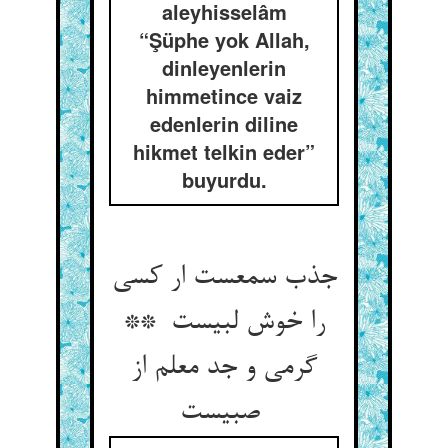
aleyhisselâm
“Şüphe yok Allah,
dinleyenlerin
himmetince vaiz
edenlerin diline
hikmet telkin eder”
buyurdu.
جذب سمعست ار کسی
را خوش لبیست **
گرمی و جد معلم از
صبیست