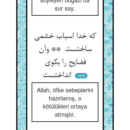
sur say.
که خدا اسباب خشمی
ساختست ** وآن
فضایح را بکوی
انداختست
1670
Allah, öfke sebeplerini
hazırlamış, o
kötülükleri ortaya
atmıştır.