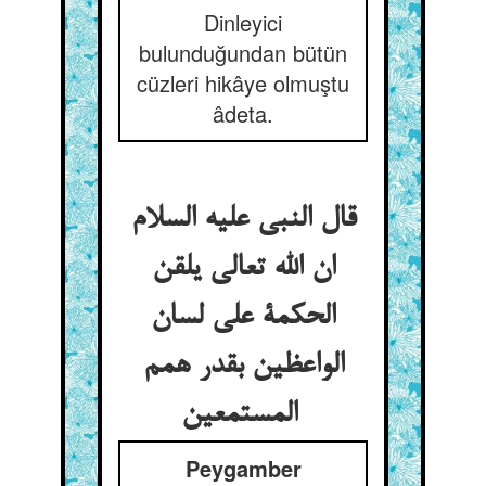
Dinleyici
bulunduğundan bütün
cüzleri hikâye olmuştu
âdeta.
قال النبی علیه السلام
ان الله تعالی یلقن
الحکمة علی لسان
الواعظین بقدر همم
المستمعین
Peygamber