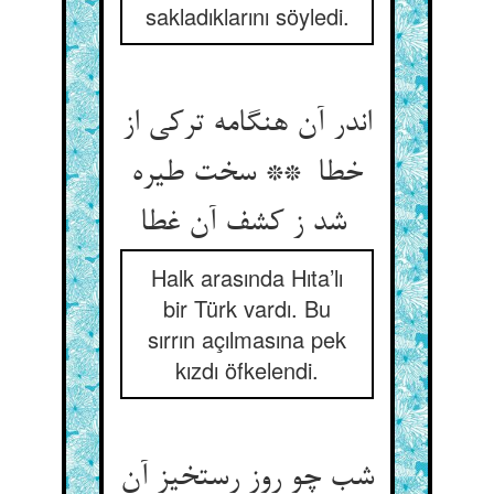
sakladıklarını söyledi.
اندر آن هنگامه ترکی از
خطا ** سخت طیره
شد ز کشف آن غطا
Halk arasında Hıta’lı
bir Türk vardı. Bu
sırrın açılmasına pek
kızdı öfkelendi.
شب چو روز رستخیز آن