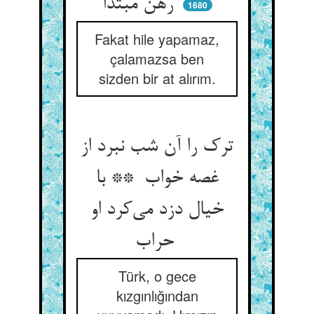
رهن مبتدا
1680
Fakat hile yapamaz,
çalamazsa ben
sizden bir at alırım.
ترک را آن شب نبرد از
غصه خواب ** با
خیال دزد می‌کرد او
حراب
Türk, o gece
kızgınlığından