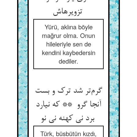
تزویرهاش
Yürü, aklına böyle
mağrur olma. Onun
hileleriyle sen de
kendini kaybedersin
dediler.
گرم‌تر شد ترک و بست
آنجا گرو ** که نیارد
برد نی کهنه نی نو
Türk, büsbütün kızdı,