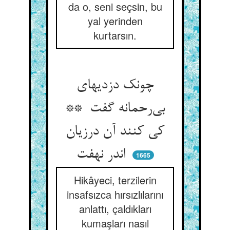
da o, seni seçsin, bu
yal yerinden
kurtarsın.
چونک دزدیهای
بی‌رحمانه گفت **
کی کنند آن درزیان
اندر نهفت
1665
Hikâyeci, terzilerin
insafsızca hırsızlılarını
anlattı, çaldıkları
kumaşları nasıl