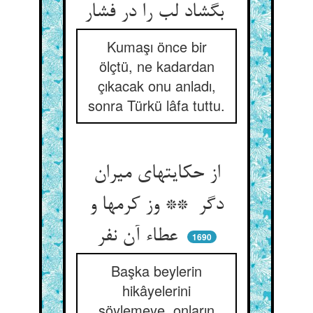
بگشاد لب را در فشار
Kumaşı önce bir
ölçtü, ne kadardan
çıkacak onu anladı,
sonra Türkü lâfa tuttu.
از حکایتهای میران
دگر ** وز کرمها و
عطاء آن نفر
1690
Başka beylerin
hikâyelerini
söylemeye, onların