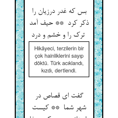
بس که غدر درزیان را
ذکر کرد ** حیف آمد
ترک را و خشم و درد
Hikâyeci, terzilerin bir
çok hainliklerini sayıp
döktü. Türk acıklandı,
kızdı, dertlendi.
گفت ای قصاص در
شهر شما ** کیست