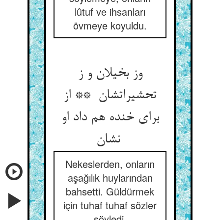
lûtuf ve ihsanları
övmeye koyuldu.
وز بخیلان و ز
تحشیراتشان ** از
برای خنده هم داد او
نشان
Nekeslerden, onların
aşağılık huylarından
bahsetti. Güldürmek
için tuhaf tuhaf sözler
söyledi.