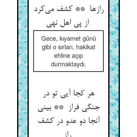
رازها ** کشف می‌کرد
از پی اهل نهی
Gece, kıyamet günü
gibi o sırları, hakikat
ehline açıp
durmaktaydı.
هر کجا آیی تو در
جنگی فراز ** بینی
آنجا دو عدو در کشف
راز