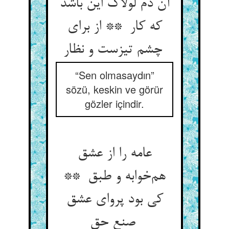
آن دم لولاک این باشد
که کار ** از برای
چشم تیزست و نظار
“Sen olmasaydın”
sözü, keskin ve görür
gözler içindir.
عامه را از عشق
هم‌خوابه و طبق **
کی بود پروای عشق
صنع حق