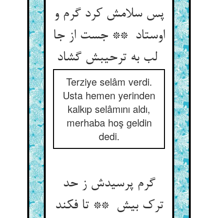
پس سلامش کرد گرم و
اوستاد ** جست از جا
لب به ترحیبش گشاد
Terziye selâm verdi.
Usta hemen yerinden
kalkıp selâmını aldı,
merhaba hoş geldin
dedi.
گرم پرسیدش ز حد
ترک بیش ** تا فکند