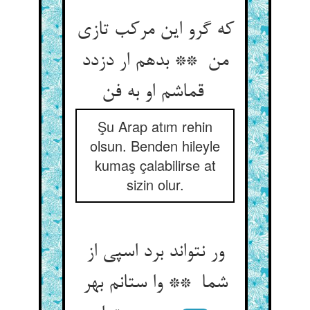
که گرو این مرکب تازی
من ** بدهم ار دزدد
قماشم او به فن
Şu Arap atım rehin
olsun. Benden hileyle
kumaş çalabilirse at
sizin olur.
ور نتواند برد اسپی از
شما ** وا ستانم بهر