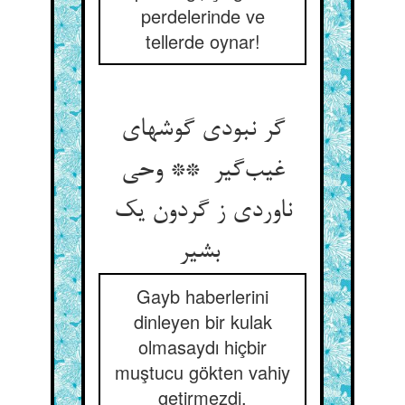
perdelerinde ve
tellerde oynar!
گر نبودی گوشهای
غیب‌گیر ** وحی
ناوردی ز گردون یک
بشیر
Gayb haberlerini
dinleyen bir kulak
olmasaydı hiçbir
muştucu gökten vahiy
getirmezdi.