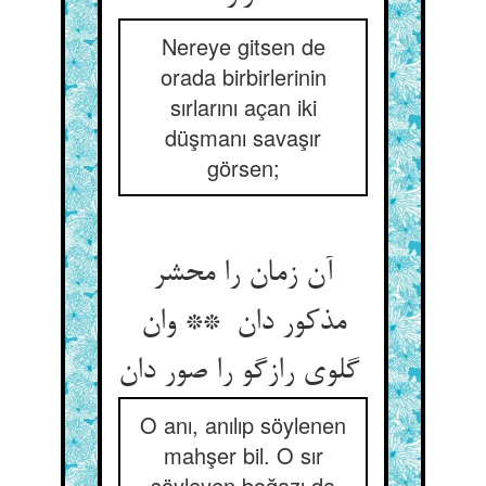
Nereye gitsen de
orada birbirlerinin
sırlarını açan iki
düşmanı savaşır
görsen;
آن زمان را محشر
مذکور دان ** وان
گلوی رازگو را صور دان
O anı, anılıp söylenen
mahşer bil. O sır
söyleyen boğazı da