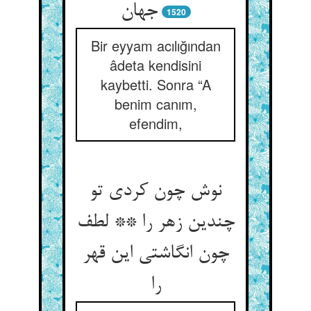
جهان‏
1520
Bir eyyam acılığından
âdeta kendisini
kaybetti. Sonra “A
benim canım,
efendim,
نوش چون کردی تو
چندین زهر را ** لطف
چون انگاشتی این قهر
را