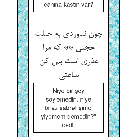
canına kastın var?
چون نیاوردی به حیلت
حجتی ** که مرا
عذری است بس کن
ساعتی‏
Niye bir şey
söylemedin, niye
biraz sabret şimdi
yiyemem demedin?”
dedi.