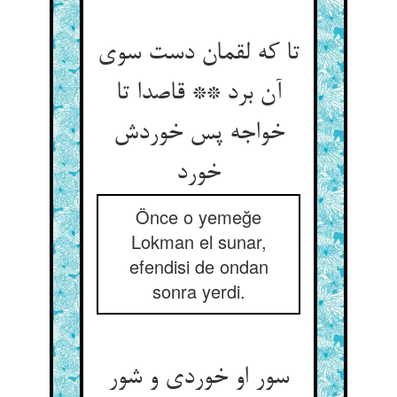
تا که لقمان دست سوی
آن برد ** قاصدا تا
خواجه پس خوردش
خورد
Önce o yemeğe
Lokman el sunar,
efendisi de ondan
sonra yerdi.
سور او خوردی و شور