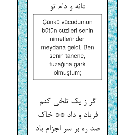
دانه و دام تو
Çünkü vücudumun
bütün cüzileri senin
nimetlerinden
meydana geldi. Ben
senin tanene,
tuzağına gark
olmuştum;
گر ز یک تلخی کنم
فریاد و داد ** خاک
صد ره بر سر اجزام باد