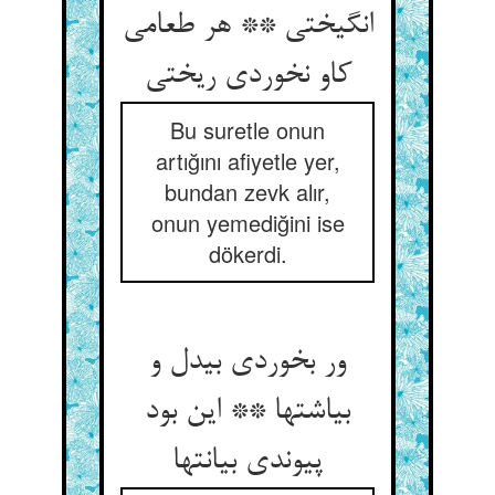
انگیختی ** هر طعامی
کاو نخوردی ریختی‏
Bu suretle onun
artığını afiyetle yer,
bundan zevk alır,
onun yemediğini ise
dökerdi.
ور بخوردی بی‏دل و
بی‏اشتها ** این بود
پیوندی بی‏انتها