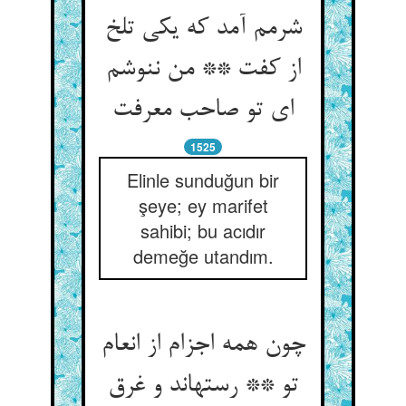
شرمم آمد که یکی تلخ
از کفت ** من ننوشم
ای تو صاحب معرفت‏
1525
Elinle sunduğun bir
şeye; ey marifet
sahibi; bu acıdır
demeğe utandım.
چون همه اجزام از انعام
تو ** رسته‏اند و غرق