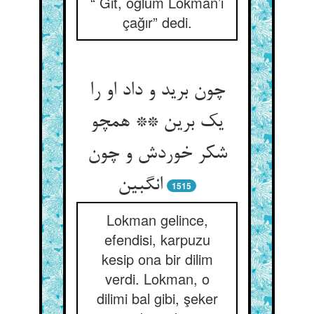
“ Git, oğlum Lokman’ı
çağır” dedi.
چون برید و داد او را
یک برین ** همچو
شکر خوردش و چون
انگبین‏
1515
Lokman gelince,
efendisi, karpuzu
kesip ona bir dilim
verdi. Lokman, o
dilimi bal gibi, şeker