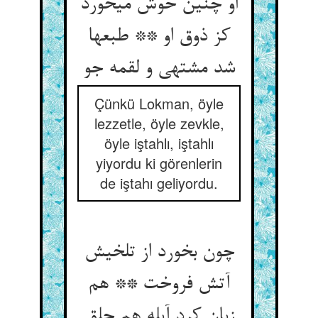
او چنین خوش می‏خورد
کز ذوق او ** طبعها
شد مشتهی و لقمه جو
Çünkü Lokman, öyle
lezzetle, öyle zevkle,
öyle iştahlı, iştahlı
yiyordu ki görenlerin
de iştahı geliyordu.
چون بخورد از تلخیش
آتش فروخت ** هم
زبان کرد آبله هم حلق