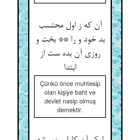
آن که ز اول محتسب
بد خود و را ** بخت و
روزی آن بده ست از
ابتدا
Çünkü önce muhtesip
olan kişiye baht ve
devlet nasip olmuş
demektir.