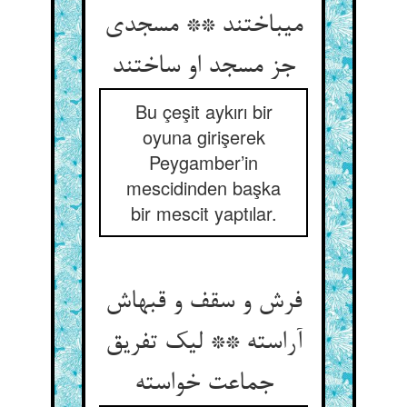
می‏باختند ** مسجدی
جز مسجد او ساختند
Bu çeşit aykırı bir
oyuna girişerek
Peygamber’in
mescidinden başka
bir mescit yaptılar.
فرش و سقف و قبه‏اش
آراسته ** لیک تفریق
جماعت خواسته‏