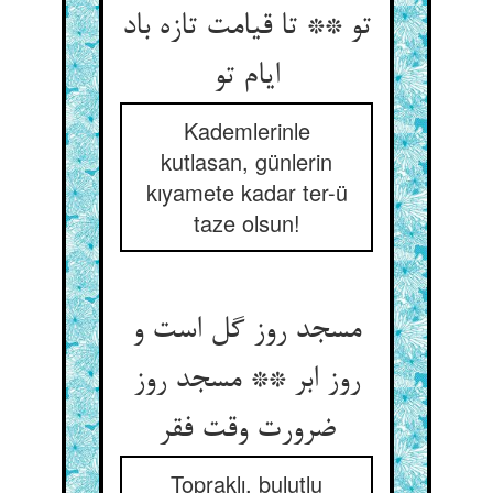
تو ** تا قیامت تازه باد
ایام تو
Kademlerinle
kutlasan, günlerin
kıyamete kadar ter-ü
taze olsun!
مسجد روز گل است و
روز ابر ** مسجد روز
ضرورت وقت فقر
Topraklı, bulutlu