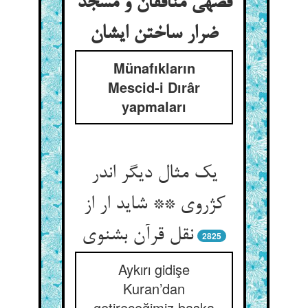
قصه‏ی منافقان و مسجد
ضرار ساختن ایشان‏
Münafıkların
Mescid-i Dırâr
yapmaları
یک مثال دیگر اندر
کژروی ** شاید ار از
نقل قرآن بشنوی‏
2825
Aykırı gidişe
Kuran’dan
getireceğimiz başka