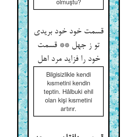
olmuştu?
قسمت خود خود بریدی
تو ز جهل ** قسمت
خود را فزاید مرد اهل‏
Bilgisizlikle kendi
kısmetini kendin
teptin. Hâlbuki ehil
olan kişi kısmetini
artırır.