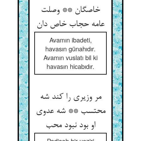
خاصگان ** وصلت
عامه حجاب خاص دان‏
Avamın ibadeti,
havasın günahıdır.
Avamın vuslatı bil ki
havasın hicabıdır.
مر وزیری را کند شه
محتسب ** شه عدوی
او بود نبود محب‏
Padişah bir veziri