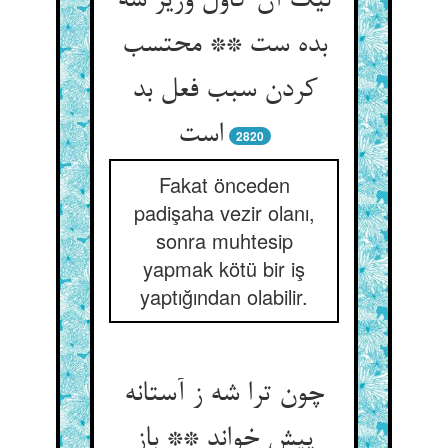
لیک آن کاول وزیر شه
بده ست ** محتسب
کردن سبب فعل بد
است‏
2820
Fakat önceden
padişaha vezir olanı,
sonra muhtesip
yapmak kötü bir iş
yaptığından olabilir.
چون ترا شه ز آستانه
پیش خواند ** باز