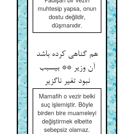
muhtesip yapsa, onun
dostu değildir,
düşmanıdır.
هم گناهی کرده باشد
آن وزیر ** بی‏سبب
نبود تغیر ناگزیر
Mamafih o vezir belki
suç işlemiştir. Böyle
birden bire muameleyi
değiştirmek elbette
sebepsiz olamaz.