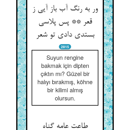
ور به رنگ آب باز آیی ز
قعر ** پس پلاسی
بستدی دادی تو شعر
2815
Suyun rengine
bakmak için dipten
çıktın mı? Güzel bir
halıyı bırakmış, köhne
bir kilimi almış
olursun.
طاعت عامه گناه