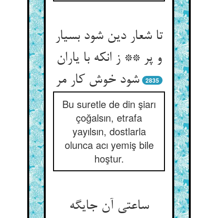
تا شعار دین شود بسیار
و پر ** ز انکه با یاران
شود خوش کار مر
2835
Bu suretle de din şiarı
çoğalsın, etrafa
yayılsın, dostlarla
olunca acı yemiş bile
hoştur.
ساعتی آن جایگه