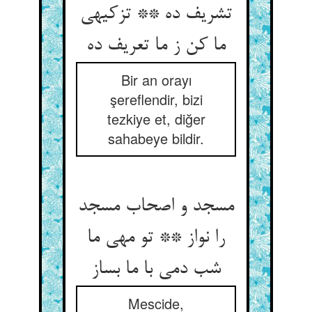
تشریف ده ** تزکیه‏ی
ما کن ز ما تعریف ده‏
Bir an orayı
şereflendir, bizi
tezkiye et, diğer
sahabeye bildir.
مسجد و اصحاب مسجد
را نواز ** تو مهی ما
شب دمی با ما بساز
Mescide,