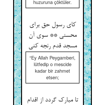
huzuruna çöktüler.
کای رسول حق برای
محسنی ** سوی آن
مسجد قدم رنجه کنی‏
“Ey Allah Peygamberi,
lütfedip o mescide
kadar bir zahmet
etsen;
تا مبارک گردد از اقدام