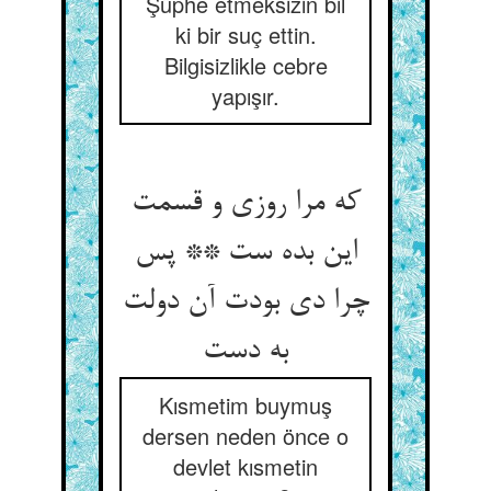
Şüphe etmeksizin bil
ki bir suç ettin.
Bilgisizlikle cebre
yapışır.
که مرا روزی و قسمت
این بده ست ** پس
چرا دی بودت آن دولت
به دست‏
Kısmetim buymuş
dersen neden önce o
devlet kısmetin