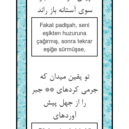
سوی آستانه باز راند
Fakat padişah, seni
eşikten huzuruna
çağırmış, sonra tekrar
eşiğe sürmüşse,
تو یقین می‏دان که
جرمی کرده‏ای ** جبر
را از جهل پیش
آورده‏ای‏