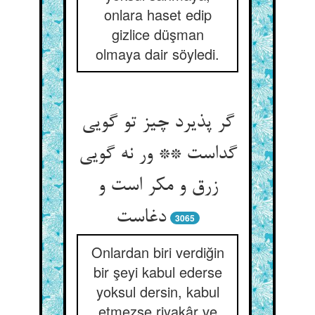
onlara haset edip
gizlice düşman
olmaya dair söyledi.
گر پذیرد چیز تو گویی
گداست ** ور نه گویی
زرق و مکر است و
دغاست‏
3065
Onlardan biri verdiğin
bir şeyi kabul ederse
yoksul dersin, kabul
etmezse riyakâr ve