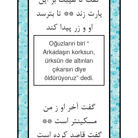
گفت تا هیبت بر این
یارت زند ** تا بترسد
او و زر پیدا کند
Oğuzların biri “
Arkadaşın korksun,
ürksün de altınları
çıkarsın diye
öldürüyoruz” dedi.
گفت آخر او ز من
مسکین‏تر است **
گفت قاصد کرده است