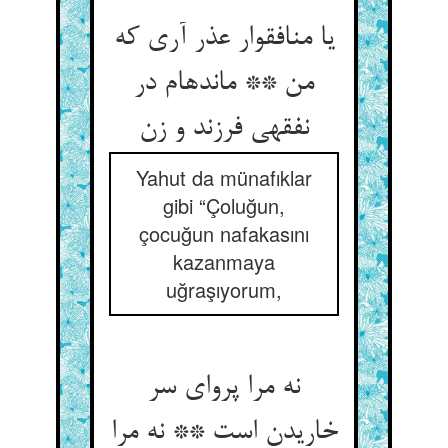
یا منافق‏وار عذر آری که
من ** مانده‏ام در
نفقه‏ی فرزند و زن‏
Yahut da münafıklar
gibi “Çoluğun,
çocuğun nafakasını
kazanmaya
uğraşıyorum,
نه مرا پروای سر
خاریدن است ** نه مرا