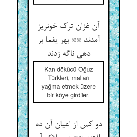
آن غزان ترک خونریز
آمدند ** بهر یغما بر
دهی ناگه زدند
Kan dökücü Oğuz
Türkleri, malları
yağma etmek üzere
bir köye girdiler.
دو کس از اعیان آن ده