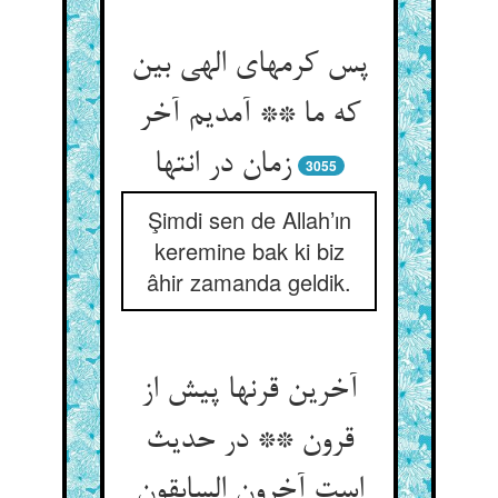
پس کرمهای الهی بین
که ما ** آمدیم آخر
زمان در انتها
3055
Şimdi sen de Allah’ın
keremine bak ki biz
âhir zamanda geldik.
آخرین قرنها پیش از
قرون ** در حدیث
است آخرون السابقون‏