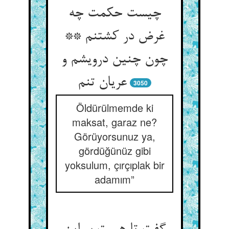
چیست حکمت چه
غرض در کشتنم **
چون چنین درویشم و
عریان تنم‏
3050
Öldürülmemde ki
maksat, garaz ne?
Görüyorsunuz ya,
gördüğünüz gibi
yoksulum, çırçıplak bir
adamım”