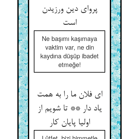
پروای دین ورزیدن
است‏
Ne başımı kaşımaya
vaktim var, ne din
kaydına düşüp ibadet
etmeğe!
ای فلان ما را به همت
یاد دار ** تا شویم از
اولیا پایان کار
Lûtfet, bizi himmetle