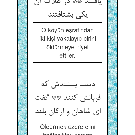
یافتند ** در هلاک آن
یکی بشتافتند
O köyün eşrafından
iki kişi yakalayıp birini
öldürmeye niyet
ettiler.
دست بستندش که
قربانش کنند ** گفت
ای شاهان و ارکان بلند
Öldürmek üzere elini
bağladıkları zaman