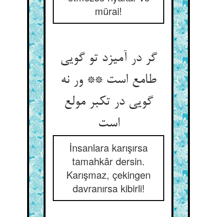
mürai!
گر در آمیزد تو گویی
طامع است ** ور نه
گویی در تکبر مولع
است‏
İnsanlara karışırsa
tamahkâr dersin.
Karışmaz, çekingen
davranırsa kibirli!