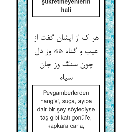
şükretmeyenlerin
hali
هر ک از ایشان گفت از
عیب و گناه ** وز دل
چون سنگ وز جان
سیاه‏
Peygamberlerden
hangisi, suça, ayıba
dair bir şey söylediyse
taş gibi katı gönül’e,
kapkara cana,