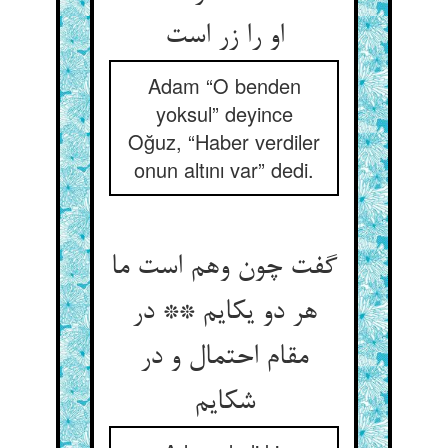
او را زر است‏
Adam “O benden
yoksul” deyince
Oğuz, “Haber verdiler
onun altını var” dedi.
گفت چون وهم است ما
هر دو یک‏ایم ** در
مقام احتمال و در
شک‏ایم‏