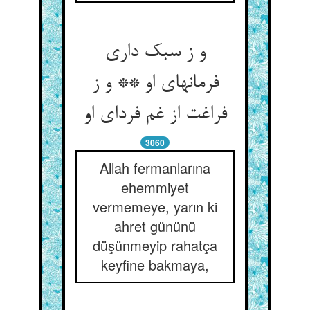
و ز سبک داری
فرمان‏های او ** و ز
فراغت از غم فردای او
3060
Allah fermanlarına
ehemmiyet
vermemeye, yarın ki
ahret gününü
düşünmeyip rahatça
keyfine bakmaya,