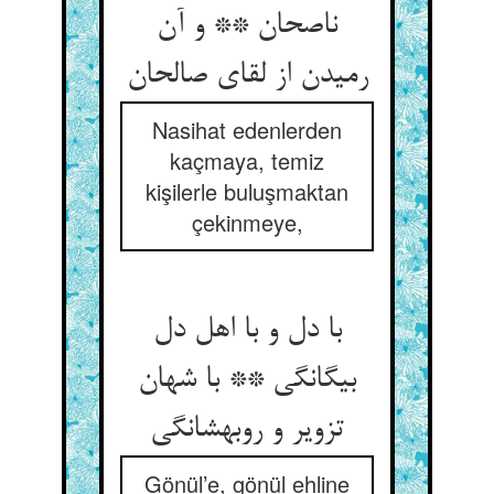
ناصحان ** و آن
رمیدن از لقای صالحان‏
Nasihat edenlerden
kaçmaya, temiz
kişilerle buluşmaktan
çekinmeye,
با دل و با اهل دل
بیگانگی ** با شهان
تزویر و روبه‏شانگی‏
Gönül’e, gönül ehline