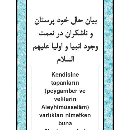
بیان حال خود پرستان
و ناشکران در نعمت
وجود انبیا و اولیا علیهم
السلام‏
Kendisine
tapanların
(peygamber ve
velilerin
Aleyhimüsselâm)
varlıkları nimetken
buna