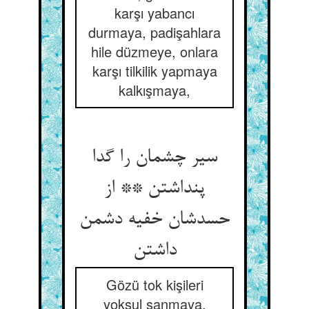
karşı yabancı
durmaya, padişahlara
hile düzmeye, onlara
karşı tilkilik yapmaya
kalkışmaya,
سیر چشمان را گدا
پنداشتن ** از
حسدشان خفیه دشمن
داشتن‏
Gözü tok kişileri
yoksul sanmaya,