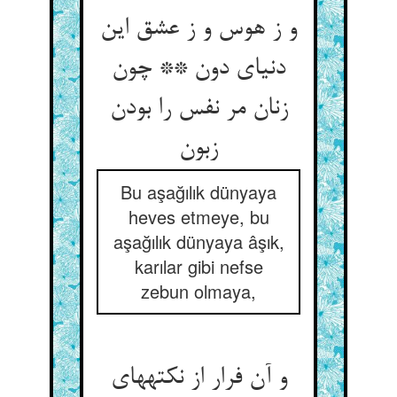
و ز هوس و ز عشق این
دنیای دون ** چون
زنان مر نفس را بودن
زبون‏
Bu aşağılık dünyaya
heves etmeye, bu
aşağılık dünyaya âşık,
karılar gibi nefse
zebun olmaya,
و آن فرار از نکته‏های