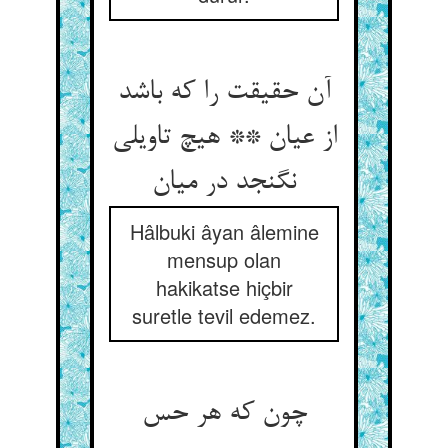
آن حقیقت را که باشد
از عیان ** هیچ تاویلی
نگنجد در میان‏
Hâlbuki âyan âlemine
mensup olan
hakikatse hiçbir
suretle tevil edemez.
چون که هر حس