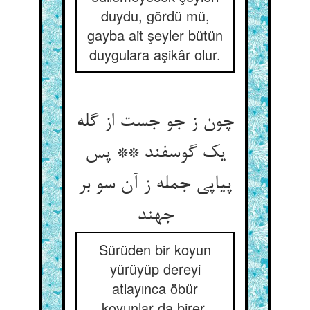
duydu, gördü mü,
gayba ait şeyler bütün
duygulara aşikâr olur.
چون ز جو جست از گله
یک گوسفند ** پس
پیاپی جمله ز آن سو بر
جهند
Sürüden bir koyun
yürüyüp dereyi
atlayınca öbür
koyunlar da birer,