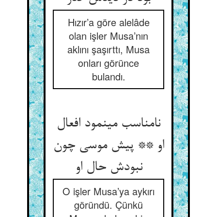
Hızır’a göre alelâde
olan işler Musa’nın
aklını şaşırttı, Musa
onları görünce
bulandı.
نامناسب می‏نمود افعال
او ** پیش موسی چون
نبودش حال او
O işler Musa’ya aykırı
göründü. Çünkü