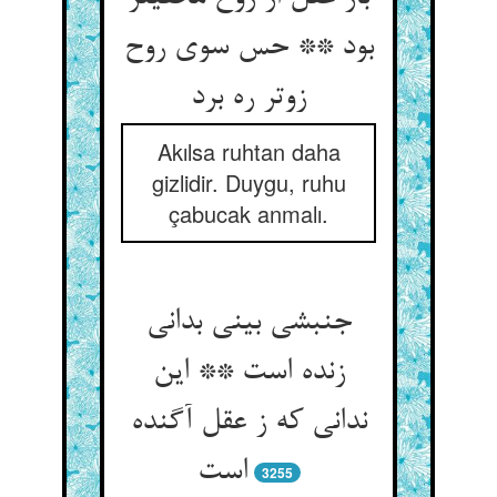
بود ** حس سوی روح
زوتر ره برد
Akılsa ruhtan daha
gizlidir. Duygu, ruhu
çabucak anmalı.
جنبشی بینی بدانی
زنده است ** این
ندانی که ز عقل آگنده
است‏
3255