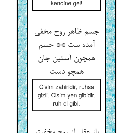
kendine gel!
جسم ظاهر روح مخفی
آمده ست ** جسم
همچون آستین جان
همچو دست‏
Cisim zahiridir, ruhsa
gizli. Cisim yen gibidir,
ruh el gibi.
باز عقل از روح مخفی‏تر