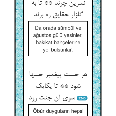
نسرین چرند ** تا به
گلزار حقایق ره برند
Da orada sümbül ve
ağustos gülü yesinler,
hakikat bahçelerine
yol bulsunlar.
هر حست پیغمبر حسها
شود ** تا یکایک
سوی آن جنت رود
3245
Öbür duyguların hepsi