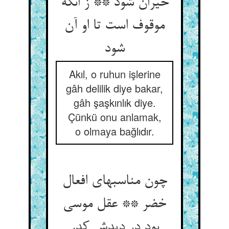
حیران شود ** ز انکه
موقوف است تا او آن
شود
Akıl, o ruhun işlerine
gâh delilik diye bakar,
gâh şaşkınlık diye.
Çünkü onu anlamak,
o olmaya bağlıdır.
چون مناسبهای افعال
خضر ** عقل موسی
بود در دیدش کدر