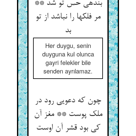
بنده‏ی حس تو شد **
مر فلک‏ها را نباشد از تو
بد
Her duygu, senin
duyguna kul olunca
gayri felekler bile
senden ayrılamaz.
چون که دعویی رود در
ملک پوست ** مغز آن
کی بود قشر آن اوست‏