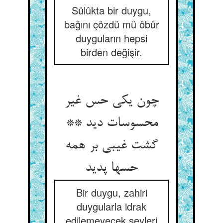
Sülûkta bir duygu,
bağını çözdü mü öbür
duyguların hepsi
birden değişir.
چون یکی حس غیر
محسوسات دید **
گشت غیبی بر همه
حسها پدید
Bir duygu, zahiri
duygularla idrak
edilemeyecek şeyleri