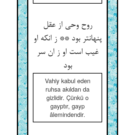
روح وحی از عقل
پنهان‏تر بود ** ز انکه او
غیب است او ز ان سر
بود
Vahiy kabul eden
ruhsa akıldan da
gizlidir. Çünkü o
gayptır, gayp
âlemindendir.