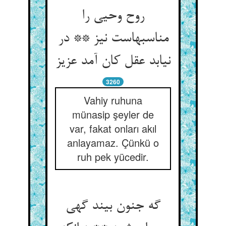
روح وحیی را
مناسبهاست نیز ** در
نیابد عقل کان آمد عزیز
3260
Vahiy ruhuna
münasip şeyler de
var, fakat onları akıl
anlayamaz. Çünkü o
ruh pek yücedir.
گه جنون بیند گهی