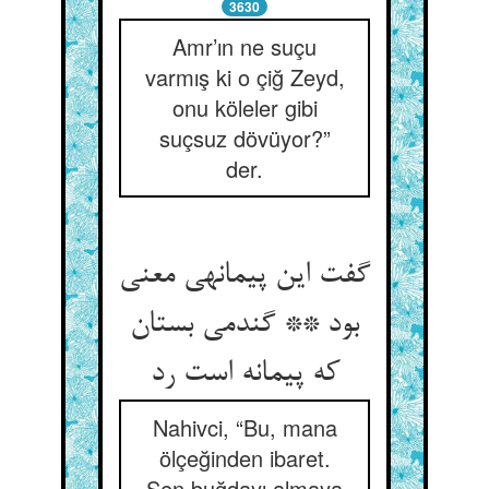
3630
Amr’ın ne suçu
varmış ki o çiğ Zeyd,
onu köleler gibi
suçsuz dövüyor?”
der.
گفت این پیمانه‏ی معنی
بود ** گندمی بستان
که پیمانه است رد
Nahivci, “Bu, mana
ölçeğinden ibaret.
Sen buğdayı almaya