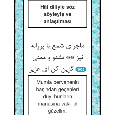
Hâl diliyle söz
söyleyiş ve
anlaşılması
ماجرای شمع با پروانه
نیز ** بشنو و معنی
گزین کن ای عزیز
3625
Mumla pervanenin
başından geçenleri
duy, bunların
manasına vâkıf ol
güzelim.