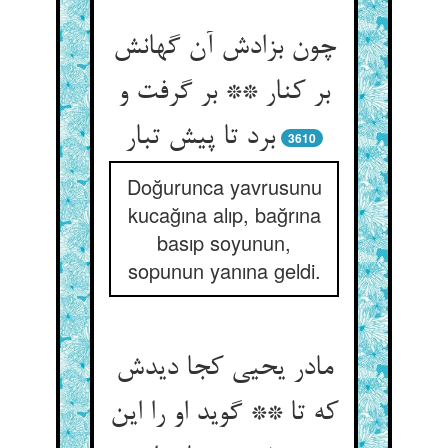
چون بزادش آن گهانش
بر کنار ** بر گرفت و
برد تا پیش تبار
3610
Doğurunca yavrusunu
kucağına alıp, bağrına
basıp soyunun,
sopunun yanına geldi.
مادر یحیی کجا دیدش
که تا ** گوید او را این