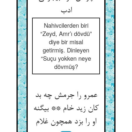
ادب‏
Nahivcilerden biri
“Zeyd, Amr’ı dövdü”
diye bir misal
getirmiş. Dinleyen
“Suçu yokken neye
dövmüş?
عمرو را جرمش چه بد
کان زید خام ** بی‏گنه
او را بزد همچون غلام‏