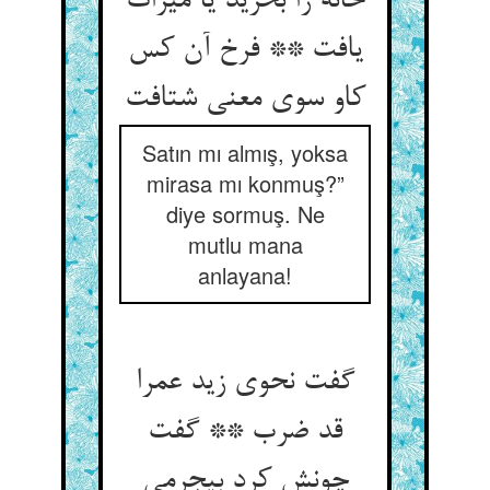
خانه را بخرید یا میراث
یافت ** فرخ آن کس
کاو سوی معنی شتافت‏
Satın mı almış, yoksa
mirasa mı konmuş?”
diye sormuş. Ne
mutlu mana
anlayana!
گفت نحوی زید عمرا
قد ضرب ** گفت
چونش کرد بی‏جرمی