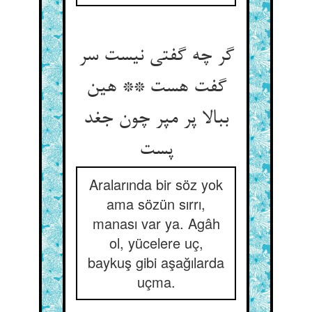
گر چه گفتی نیست سر
گفت هست ** هین
ببالا پر مپر چون جغد
پست‏
Aralarında bir söz yok
ama sözün sırrı,
manası var ya. Agâh
ol, yücelere uç,
baykuş gibi aşağılarda
uçma.