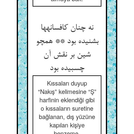
نه چنان کافسانه‏ها
بشنیده بود ** همچو
شین بر نقش آن
چسبیده بود
Kıssaları duyup
“Nakış” kelimesine “Ş”
harfinin eklendiği gibi
o kıssaların suretine
bağlanan, dış yüzüne
kapılan kişiye
benzeme.