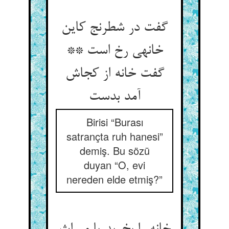
گفت در شطرنج کاین
خانه‏ی رخ است **
گفت خانه از کجاش
آمد بدست‏
Birisi “Burası
satrançta ruh hanesi”
demiş. Bu sözü
duyan “O, evi
nereden elde etmiş?”