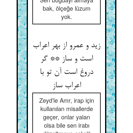
bak, ölçeğe lüzum
yok.
زید و عمرو از بهر اعراب
است و ساز ** گر
دروغ است آن تو با
اعراب ساز
Zeyd’le Amr, irap için
kullanılan misallerde
geçer, onlar yalan
olsa bile sen irabı