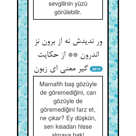
sevgilinin yüzü
görülebilir.
ور ندیدش نه از برون نز
اندرون ** از حکایت
گیر معنی ای زبون‏
3615
Mamafih baş gözüyle
de göremediğini, can
gözüyle de
göremediğini farz et,
ne çıkar? Ey düşkün,
sen kısadan hisse
almaya bak!