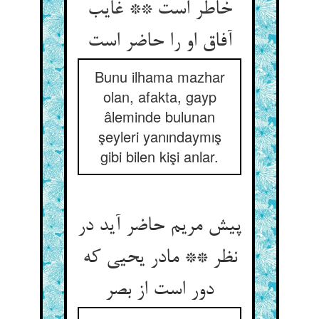
خاطر است ** غایب
آفاق او را حاضر است‏
Bunu ilhama mazhar
olan, afakta, gayp
âleminde bulunan
şeyleri yanındaymış
gibi bilen kişi anlar.
پیش مریم حاضر آید در
نظر ** مادر یحیی که
دور است از بصر