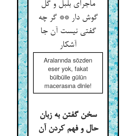
ماجرای بلبل و گل
گوش دار ** گر چه
گفتی نیست آن جا
آشکار
Aralarında sözden
eser yok, fakat
bülbülle gülün
macerasına dinle!
سخن گفتن به زبان
حال و فهم کردن آن