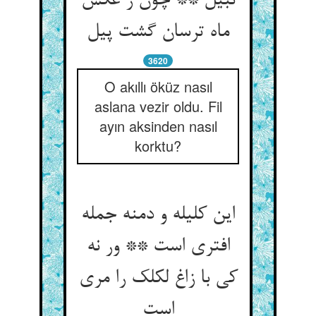
نبیل ** چون ز عکس
ماه ترسان گشت پیل‏
3620
O akıllı öküz nasıl
aslana vezir oldu. Fil
ayın aksinden nasıl
korktu?
این کلیله و دمنه جمله
افتری است ** ور نه
کی با زاغ لکلک را مری
است‏