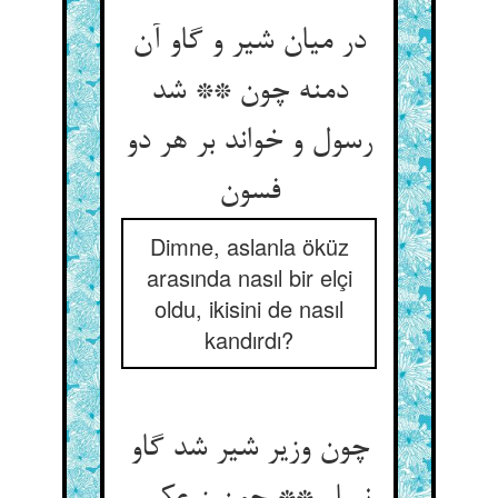
در میان شیر و گاو آن
دمنه چون ** شد
رسول و خواند بر هر دو
فسون‏
Dimne, aslanla öküz
arasında nasıl bir elçi
oldu, ikisini de nasıl
kandırdı?
چون وزیر شیر شد گاو