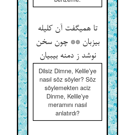
تا همی‏گفت آن کلیله
بی‏زبان ** چون سخن
نوشد ز دمنه بی‏بیان‏
Dilsiz Dimne, Kelile’ye
nasıl söz söyler? Söz
söylemekten aciz
Dinme, Kelile’ye
meramını nasıl
anlatırdı?