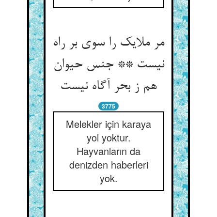
مر ملایک را سوی بر راه
نیست ** جنس حیوان
هم ز بحر آگاه نیست‏
3775
Melekler için karaya
yol yoktur.
Hayvanların da
denizden haberleri
yok.