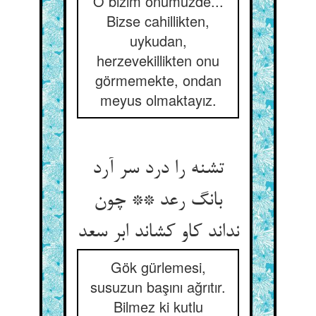
O bizim önümüzde...
Bizse cahillikten,
uykudan,
herzevekillikten onu
görmemekte, ondan
meyus olmaktayız.
تشنه را درد سر آرد
بانگ رعد ** چون
نداند کاو کشاند ابر سعد
Gök gürlemesi,
susuzun başını ağrıtır.
Bilmez ki kutlu