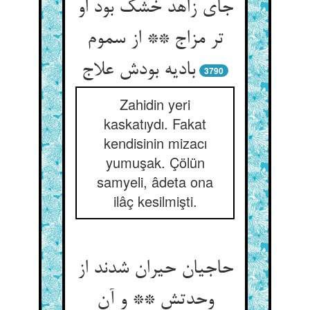
جای زاهد خشک بود او
تر مزاج ** از سموم
بادیه بودش علاج‏
3790
Zahidin yeri
kaskatıydı. Fakat
kendisinin mizacı
yumuşak. Çölün
samyeli, âdeta ona
ilâç kesilmişti.
حاجیان حیران شدند از
وحدتش ** و آن