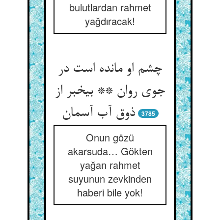
bulutlardan rahmet
yağdıracak!
چشم او مانده است در
جوی روان ** بی‏خبر از
ذوق آب آسمان‏
3785
Onun gözü
akarsuda… Gökten
yağan rahmet
suyunun zevkinden
haberi bile yok!