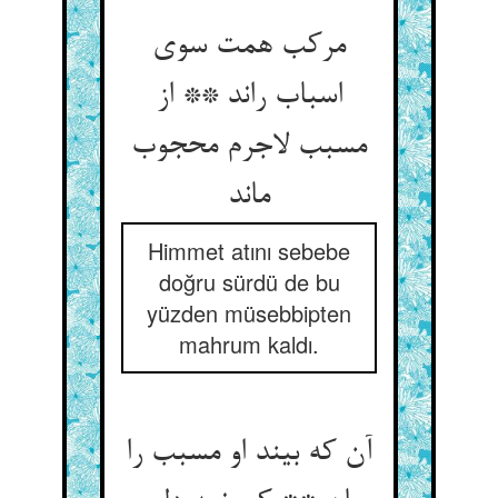
مرکب همت سوی
اسباب راند ** از
مسبب لاجرم محجوب
ماند
Himmet atını sebebe
doğru sürdü de bu
yüzden müsebbipten
mahrum kaldı.
آن که بیند او مسبب را