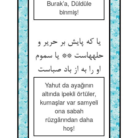
Burak’a, Düldüle
binmiş!
یا که پایش بر حریر و
حله‏هاست ** یا سموم
او را به از باد صباست‏
Yahut da ayağının
altında ipekli örtüler,
kumaşlar var samyeli
ona sabah
rüzgârından daha
hoş!