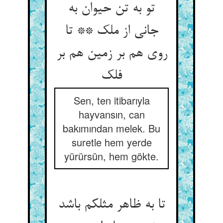
تو به تن حیوان به
جانی از ملک ** تا
روی هم بر زمین هم بر
فلک‏
Sen, ten itibarıyla
hayvansın, can
bakımından melek. Bu
suretle hem yerde
yürürsün, hem gökte.
تا به ظاهر مثلکم باشد