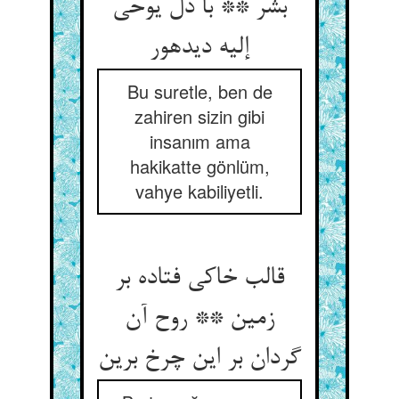
بشر ** با دل یوحی
إلیه دیده‏ور
Bu suretle, ben de
zahiren sizin gibi
insanım ama
hakikatte gönlüm,
vahye kabiliyetli.
قالب خاکی فتاده بر
زمین ** روح آن
گردان بر این چرخ برین‏