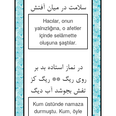
سلامت در میان آفتش‏
Hacılar, onun
yalnızlığına, o afetler
içinde selâmette
oluşuna şaştılar.
در نماز استاده بد بر
روی ریگ ** ریگ کز
تفش بجوشد آب دیگ‏
Kum üstünde namaza
durmuştu. Kum, öyle