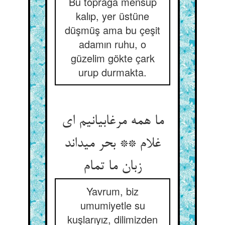
Bu toprağa mensup
kalıp, yer üstüne
düşmüş ama bu çeşit
adamın ruhu, o
güzelim gökte çark
urup durmakta.
ما همه مرغابیانیم ای
غلام ** بحر می‏داند
زبان ما تمام‏
Yavrum, biz
umumiyetle su
kuşlarıyız, dilimizden