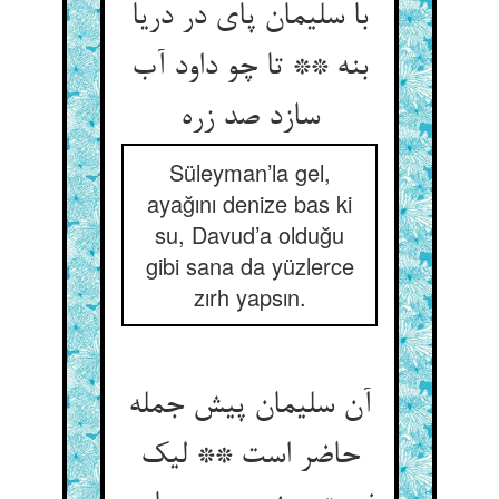
با سلیمان پای در دریا
بنه ** تا چو داود آب
سازد صد زره‏
Süleyman’la gel,
ayağını denize bas ki
su, Davud’a olduğu
gibi sana da yüzlerce
zırh yapsın.
آن سلیمان پیش جمله
حاضر است ** لیک