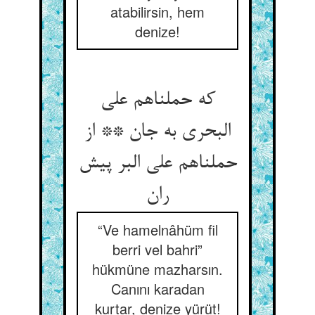
atabilirsin, hem
denize!
که حملناهم علی
البحری به جان ** از
حملناهم علی البر پیش
ران‏
“Ve hamelnâhüm fil
berri vel bahri”
hükmüne mazharsın.
Canını karadan
kurtar, denize yürüt!