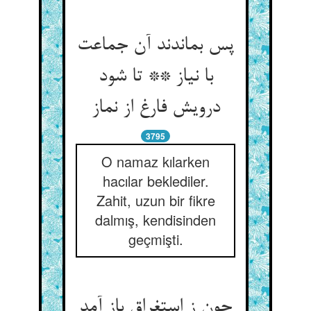
پس بماندند آن جماعت
با نیاز ** تا شود
درویش فارغ از نماز
3795
O namaz kılarken
hacılar beklediler.
Zahit, uzun bir fikre
dalmış, kendisinden
geçmişti.
چون ز استغراق باز آمد