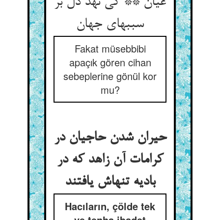
عیان ** کی نهد دل بر
سببهای جهان‏
Fakat müsebbibi
apaçık gören cihan
sebeplerine gönül kor
mu?
حیران شدن حاجیان در
کرامات آن زاهد که در
بادیه تنهاش یافتند
Hacıların, çölde tek
ve tenha ibadet