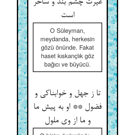
غیرت چشم بند و ساحر
است‏
O Süleyman,
meydanda, herkesin
gözü önünde. Fakat
haset kıskançlık göz
bağıcı ve büyücü.
تا ز جهل و خوابناکی و
فضول ** او به پیش ما
و ما از وی ملول‏