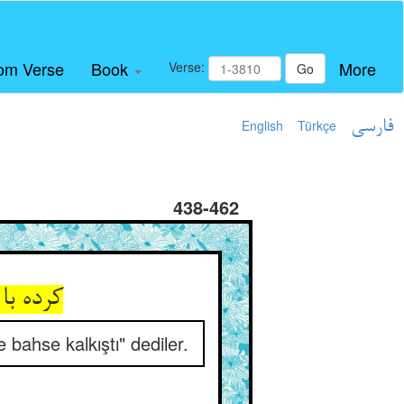
om Verse
Book
More
Verse:
Go
English
Türkçe
فارسی
438-462
کرده ب
bahse kalkıştı" dediler.