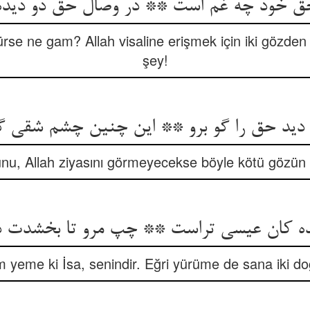
 حق خود چه غم است ** در وصال حق دو دیده
rse ne gam? Allah visaline erişmek için iki gözden
şey!
 دید حق را گو برو ** این چنین چشم شقی گ
unu, Allah ziyasını görmeyecekse böyle kötü gözün k
یده کان عیسی تراست ** چپ مرو تا بخشدت د
yeme ki İsa, senindir. Eğri yürüme de sana iki do