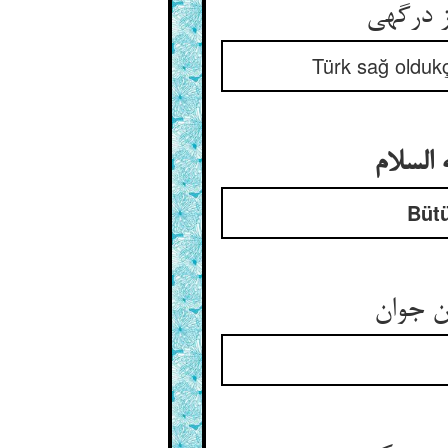
 درگهی‏
Türk sağ oldukç
السلام
Bütü
 جوان‏