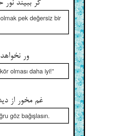
گر ببیند نور
 olmak pek değersiz bir
ور نخواهد
ör olması daha iyi!”
غم مخور از د
ğru göz bağışlasın.