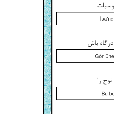
سی‏ات‏
İsa’nd
رگاه باش‏
Gönlüne 
نوح را
Bu be