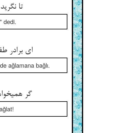
تا نگری
 dedi.
ای برادر ط
 de ağlamana bağlı.
گر همی‏خوا
ağlat!