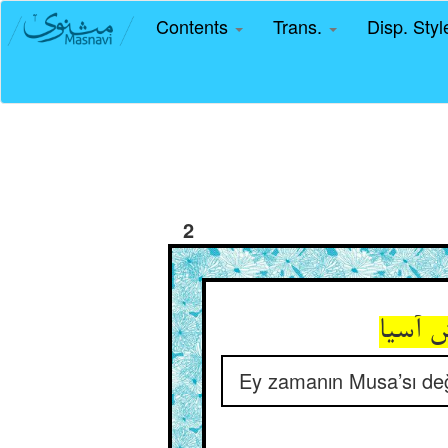
Contents
Trans.
Disp. Sty
2
 آسیا
Ey zamanın Musa’sı deği