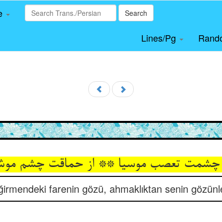
le
Search
Lines/Pg
Rand
ا چشمت تعصب موسیا ** از حماقت چشم موش
rmendeki farenin gözü, ahmaklıktan senin gözünle 