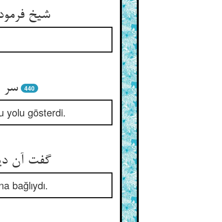
شیخ فرمود 
سر ا
440
u yolu gösterdi.
گفت آن دی
a bağlıydı.