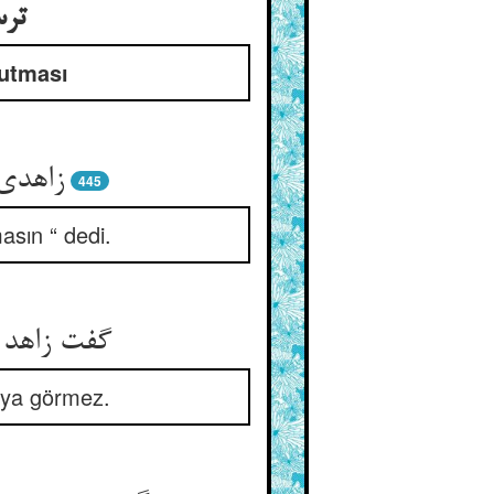
ترس
kutması
زاهدی 
445
asın “ dedi.
گفت زاهد ا
, ya görmez.