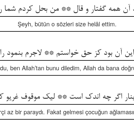
آن همه گفتار و قال ** من بحل کردم شما را
Şeyh, bütün o sözleri size helâl ettim.
ین آن بود کز حق خواستم ** لاجرم بنمود راه
du, ben Allah’tan bunu diledim, Allah da bana doğr
نار اگر چه اندک است ** لیک موقوف غریو ک
rçi az bir paraydı. Fakat gelmesi çocuğun ağlamasın