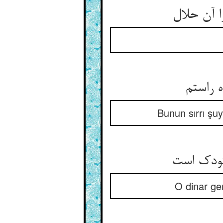
 آن حلال‏
 راستم‏
Bunun sırrı şuy
ودک است‏
O dinar ge