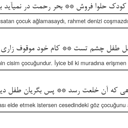
د کودک حلوا فروش ** بحر رحمت در نمی‏آید ب
 satan çocuk ağlamasaydı, rahmet denizi coşmazdı”
فل طفل چشم تست ** کام خود موقوف زاری 
in cisim çocuğundur. İyice bil ki muradına erişmen
هی که آن خلعت رسد ** پس بگریان طفل دی
ası elde etmek istersen cesedindeki göz çocuğunu 