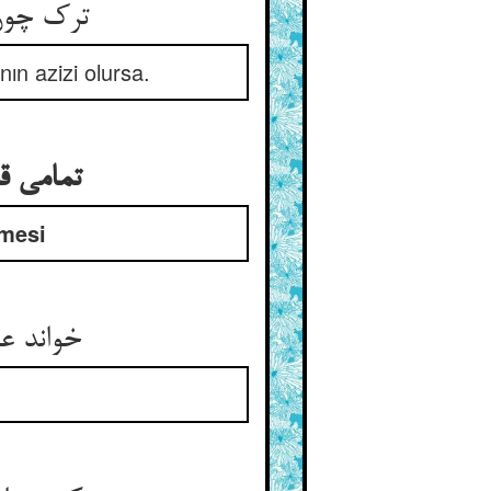
ترک چون 
ın azizi olursa.
تمامی ق
lmesi
خواند ع