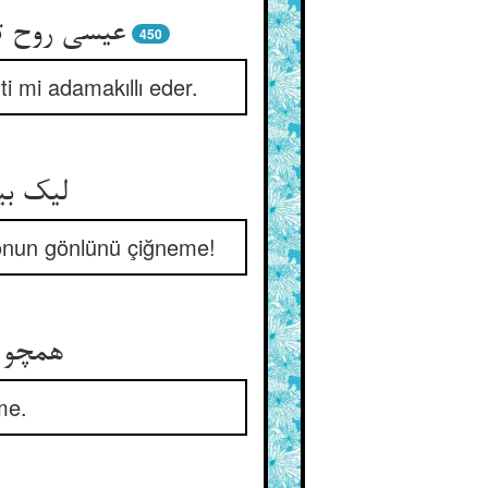
عیسی روح تو
450
i mi adamakıllı eder.
لیک بی
, onun gönlünü çiğneme!
همچو آ
me.