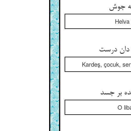
ه جوش‏
Helva
دان درست‏
Kardeş, çocuk, sen
ده بر جسد
O lib