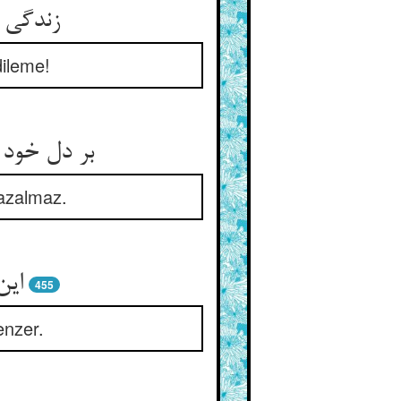
زندگی ت
dileme!
بر دل خود 
 azalmaz.
این
455
enzer.