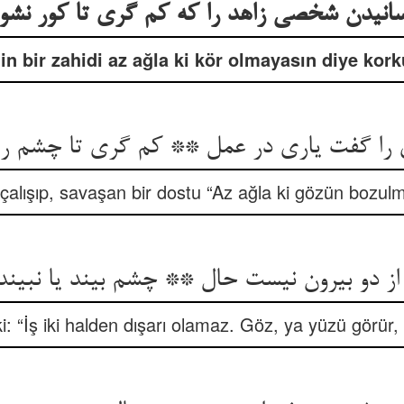
انیدن شخصی زاهد را که کم گری تا کور نش
nin bir zahidi az ağla ki kör olmayasın diye kor
را گفت یاری در عمل ** کم گری تا چشم را ن
 çalışıp, savaşan bir dostu “Az ağla ki gözün bozulm
ز دو بیرون نیست حال ** چشم بیند یا نبیند
ki: “İş iki halden dışarı olamaz. Göz, ya yüzü görür