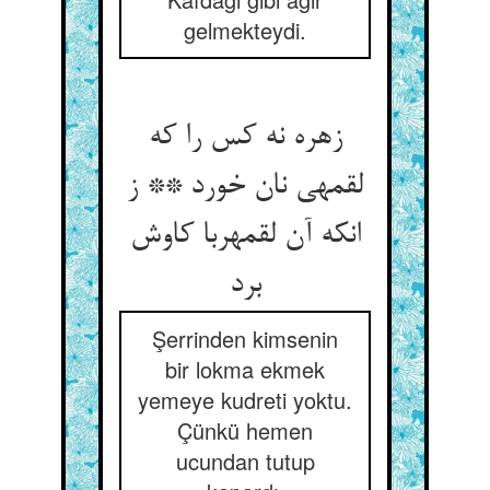
gelmekteydi.
زهره نه کس را که
لقمه‏ی نان خورد ** ز
انکه آن لقمه‏ربا کاوش
برد
Şerrinden kimsenin
bir lokma ekmek
yemeye kudreti yoktu.
Çünkü hemen
ucundan tutup