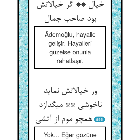
خیال ** گر خیالاتش
بود صاحب جمال‏
Âdemoğlu, hayalle
gelişir. Hayalleri
güzelse onunla
rahatlaşır.
ور خیالاتش نماید
ناخوشی ** می‏گدازد
همچو موم از آتشی‏
595
Yok... Eğer gözüne