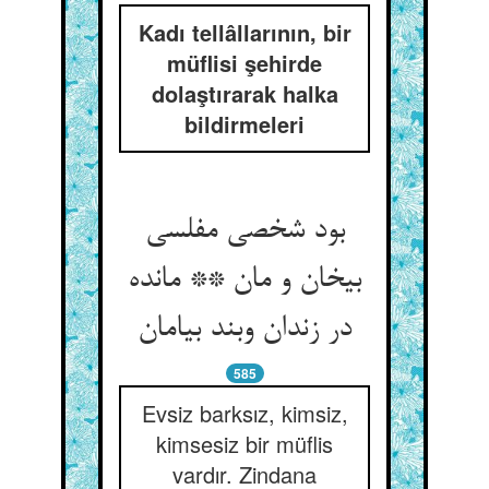
Kadı tellâllarının, bir
müflisi şehirde
dolaştırarak halka
bildirmeleri
بود شخصی مفلسی
بی‏خان و مان ** مانده
در زندان وبند بی‏امان‏
585
Evsiz barksız, kimsiz,
kimsesiz bir müflis
vardır. Zindana