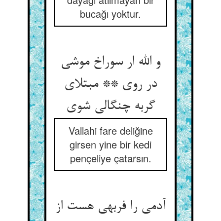
bucağı yoktur.
و الله ار سوراخ موشی
در روی ** مبتلای
گربه چنگالی شوی‏
Vallahi fare deliğine
girsen yine bir kedi
pençeliye çatarsın.
آدمی را فربهی هست از