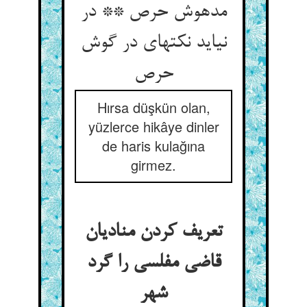
مدهوش حرص ** در
نیاید نکته‏ای در گوش
حرص‏
Hırsa düşkün olan,
yüzlerce hikâye dinler
de haris kulağına
girmez.
تعریف کردن منادیان
قاضی مفلسی را گرد
شهر