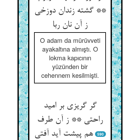
** گشته زندان دوزخی
ز آن نان ربا
O adam da mürüvveti
ayakaltına almıştı. O
lokma kapıcının
yüzünden bir
cehennem kesilmişti.
گر گریزی بر امید
راحتی ** ز آن طرف
هم پیشت آید آفتی‏
590