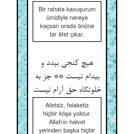
Bir rahata kavuşurum
ümidiyle nereye
kaçsan orada önüne
bir âfet çıkar.
هیچ کنجی بی‏دد و
بی‏دام نیست ** جز به
خلوت‏گاه حق آرام نیست‏
Afetsiz, felaketiz
hiçbir köşe yoktur.
Allah’ın halvet
yerinden başka hiçbir