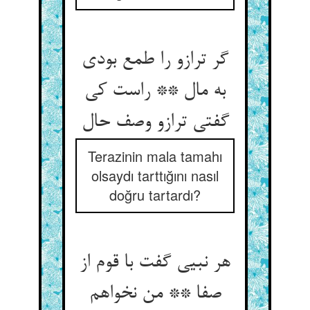
گر ترازو را طمع بودی
به مال ** راست کی
گفتی ترازو وصف حال‏
Terazinin mala tamahı
olsaydı tarttığını nasıl
doğru tartardı?
هر نبیی گفت با قوم از
صفا ** من نخواهم