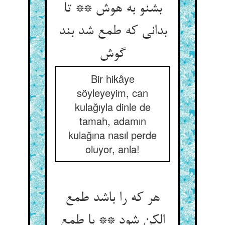
بشنو به هوش ** تا
بدانی که طمع شد بند
گوش‏
Bir hikâye
söyleyeyim, can
kulağıyla dinle de
tamah, adamın
kulağına nasıl perde
oluyor, anla!
هر که را باشد طمع
الکن شود ** با طمع