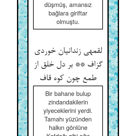
düşmüş, amansız
bağlara giriftar
olmuştu.
لقمه‏ی زندانیان خوردی
گزاف ** بر دل خلق از
طمع چون کوه قاف‏
Bir bahane bulup
zindandakilerin
yiyeceklerini yerdi.
Tamahı yüzünden
halkın gönlüne
Kafdağı gibi ağır