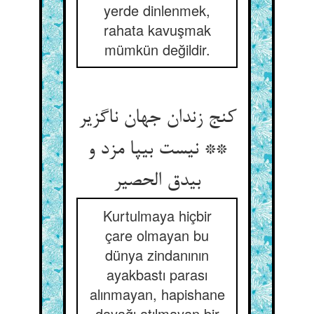
yerde dinlenmek,
rahata kavuşmak
mümkün değildir.
کنج زندان جهان ناگزیر
** نیست بی‏پا مزد و
بی‏دق الحصیر
Kurtulmaya hiçbir
çare olmayan bu
dünya zindanının
ayakbastı parası
alınmayan, hapishane
dayağı atılmayan bir