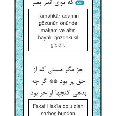
که موی اندر بصر
580
Tamahkâr adamın
gözünün önünde
makam ve altın
hayali, gözdeki kıl
gibidir.
جز مگر مستی که از
حق پر بود ** گر چه
بدهی گنجها او حر بود
Fakat Hak’la dolu olan
sarhoş bundan