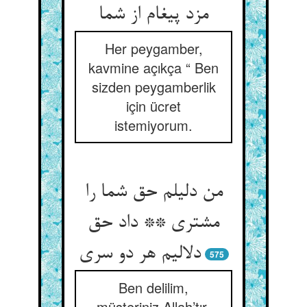
مزد پیغام از شما
Her peygamber,
kavmine açıkça “ Ben
sizden peygamberlik
için ücret
istemiyorum.
من دلیلم حق شما را
مشتری ** داد حق
دلالیم هر دو سری‏
575
Ben delilim,
müşteriniz Allah’tır.