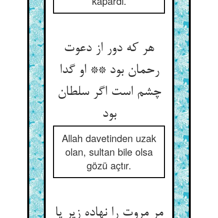
kapardı.
هر که دور از دعوت
رحمان بود ** او گدا
چشم است اگر سلطان
بود
Allah davetinden uzak
olan, sultan bile olsa
gözü açtır.
مر مروت را نهاده زیر پا