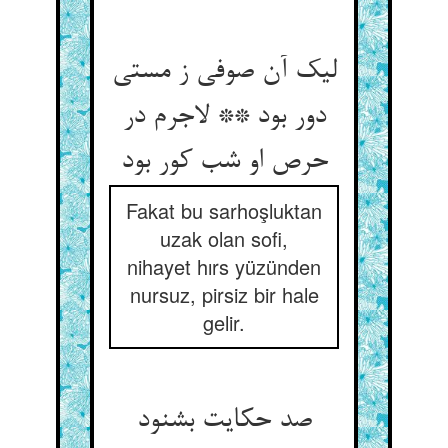
لیک آن صوفی ز مستی
دور بود ** لاجرم در
حرص او شب کور بود
Fakat bu sarhoşluktan
uzak olan sofi,
nihayet hırs yüzünden
nursuz, pirsiz bir hale
gelir.
صد حکایت بشنود