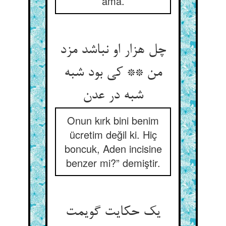
ama.
چل هزار او نباشد مزد
من ** کی بود شبه
شبه در عدن‏
Onun kırk bini benim
ücretim değil ki. Hiç
boncuk, Aden incisine
benzer mi?” demiştir.
یک حکایت گویمت