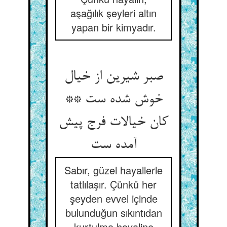
aşağılık şeyleri altın
yapan bir kimyadır.
صبر شیرین از خیال
خوش شده ست **
کان خیالات فرج پیش
آمده ست‏
Sabır, güzel hayallerle
tatlılaşır. Çünkü her
şeyden evvel içinde
bulunduğun sıkıntıdan
kurtulma hayaline