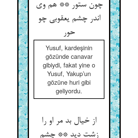
چون ستور ** هم وی
اندر چشم یعقوبی چو
حور
Yusuf, kardeşinin
gözünde canavar
gibiydi, fakat yine o
Yusuf, Yakup’un
gözüne huri gibi
geliyordu.
از خیال بد مر او را
زشت دید ** چشم