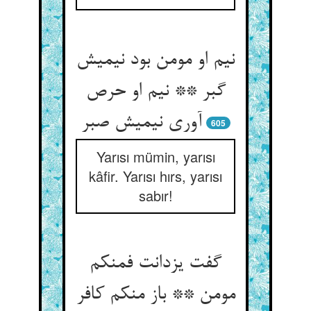
نیم او مومن بود نیمیش
گبر ** نیم او حرص
آوری نیمیش صبر
605
Yarısı mümin, yarısı
kâfir. Yarısı hırs, yarısı
sabır!
گفت یزدانت فمنکم
مومن ** باز منکم کافر