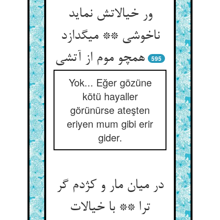
ور خیالاتش نماید
ناخوشی ** می‏گدازد
همچو موم از آتشی‏
595
Yok... Eğer gözüne
kötü hayaller
görünürse ateşten
eriyen mum gibi erir
gider.
در میان مار و کژدم گر
ترا ** با خیالات