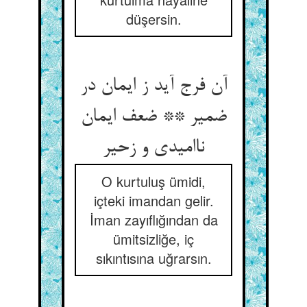
düşersin.
آن فرج آید ز ایمان در
ضمیر ** ضعف ایمان
ناامیدی و زحیر
O kurtuluş ümidi,
içteki imandan gelir.
İman zayıflığından da
ümitsizliğe, iç
sıkıntısına uğrarsın.