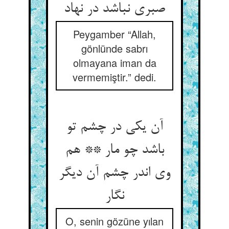
صبری نباشد در نهاد
Peygamber “Allah,
gönlünde sabrı
olmayana iman da
vermemiştir.” dedi.
آن یکی در چشم تو
باشد چو مار ** هم
وی اندر چشم آن دیگر
نگار
O, senin gözüne yılan