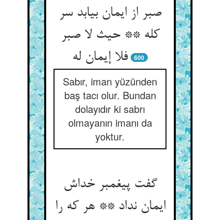
صبر از ایمان بیابد سر
کله ** حیث لا صبر
فلا إیمان له‏
600
Sabır, iman yüzünden
baş tacı olur. Bundan
dolayıdır ki sabrı
olmayanın imanı da
yoktur.
گفت پیغمبر خداش
ایمان نداد ** هر که را