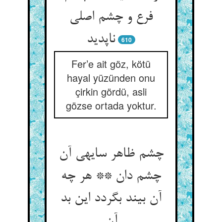
فرع و چشم اصلی
ناپدید
610
Fer’e ait göz, kötü
hayal yüzünden onu
çirkin gördü, asli
gözse ortada yoktur.
چشم ظاهر سایه‏ی آن
چشم دان ** هر چه
آن بیند بگردد این بد
آن‏