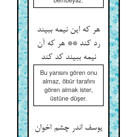
هر که این نیمه ببیند
رد کند ** هر که آن
نیمه ببیند کد کند
Bu yarısını gören onu
almaz, öbür tarafını
gören almak ister,
üstüne düşer.
یوسف اندر چشم اخوان