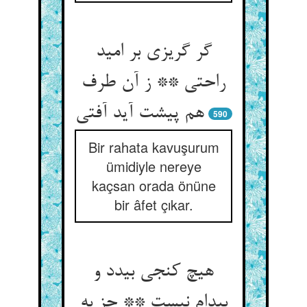
گر گریزی بر امید
راحتی ** ز آن طرف
هم پیشت آید آفتی‏
590
Bir rahata kavuşurum
ümidiyle nereye
kaçsan orada önüne
bir âfet çıkar.
هیچ کنجی بی‏دد و
بی‏دام نیست ** جز به