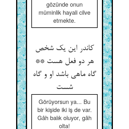
gözünde onun
müminlik hayali cilve
etmekte.
کاندر این یک شخص
هر دو فعل هست **
گاه ماهی باشد او و گاه
شست‏
Görüyorsun ya... Bu
bir kişide iki iş de var.
Gâh balık oluyor, gâh
olta!