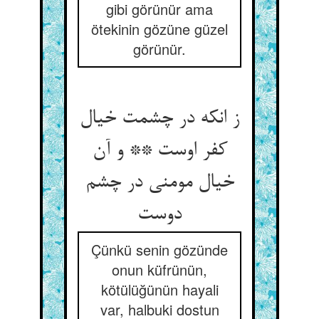
gibi görünür ama
ötekinin gözüne güzel
görünür.
ز انکه در چشمت خیال
کفر اوست ** و آن
خیال مومنی در چشم
دوست‏
Çünkü senin gözünde
onun küfrünün,
kötülüğünün hayali
var, halbuki dostun