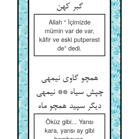
گبر کهن‏
Allah “ İçimizde
mümin var de var,
kâfir ve eski putperest
de” dedi.
همچو گاوی نیمه‏ی
چپش سیاه ** نیمه‏ی
دیگر سپید همچو ماه‏
Öküz gibi... Yarısı
kara, yarısı ay gibi
bembeyaz.