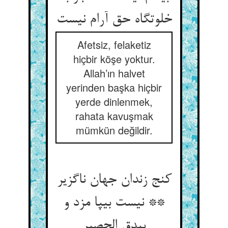
خلوت‏گاه حق آرام نیست‏
Afetsiz, felaketiz
hiçbir köşe yoktur.
Allah’ın halvet
yerinden başka hiçbir
yerde dinlenmek,
rahata kavuşmak
mümkün değildir.
کنج زندان جهان ناگزیر
** نیست بی‏پا مزد و
بی‏دق الحصیر